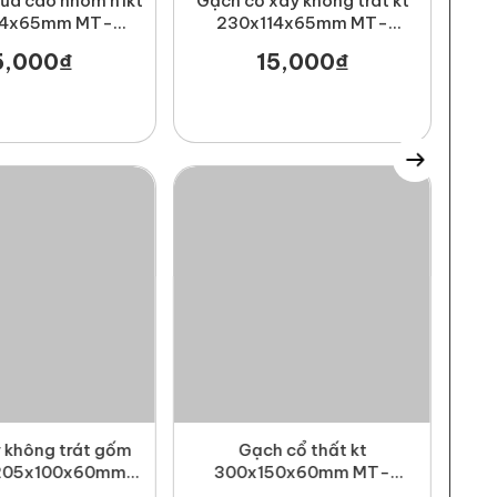
lửa cao nhôm h1kt
Gạch cổ xây không trát kt
14x65mm MT-
230x114x65mm MT-
CL00004
GCX00002
5,000₫
15,000₫
 không trát gốm
Gạch cổ thất kt
 205x100x60mm
300x150x60mm MT-
GCX00003
GCT00002
23