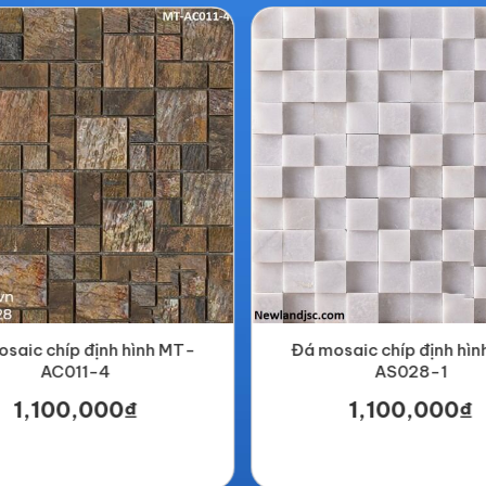
saic chíp định hình MT-
Đá mosaic chíp định hì
AC011-4
AS028-1
1,100,000₫
1,100,000₫