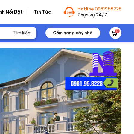
Hotline
0981958228
nh Nổi Bật
Tin Tức
Phục vụ 24/7
0
Cẩm nang xây nhà