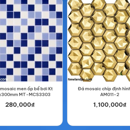
mosaic men ốp bể bơi Kt
Đá mosaic chíp định hì
x300mm MT-MCS3303
AM011-2
280,000₫
1,100,000₫