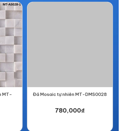
nh MT-
Đá Mosaic tự nhiên MT-DMS0028
Đá 
780,000₫