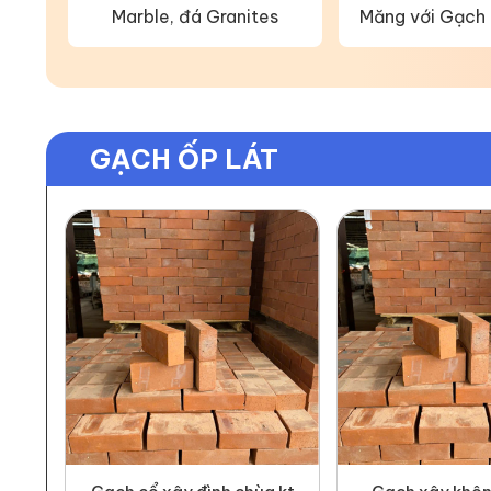
Marble, đá Granites
Măng với Gạch
GẠCH ỐP LÁT