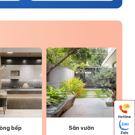
Hotline
òng bếp
Sân vườn
Zalo