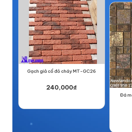
Gạch giả cổ đỏ cháy MT-GC26
240,000₫
0B/
Đá mo