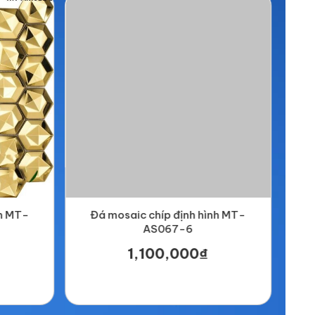
nh MT-
Đá mosaic chíp định hình MT-
Đá 
AS067-6
1,100,000₫