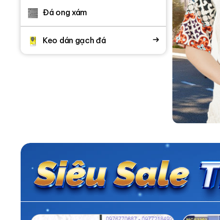
Đá ong xám
Keo dán gạch đá