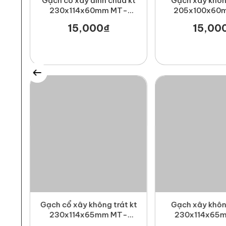
kt
Gạch cổ xây đình chùa kt
Gạch xây không
-
230x114x60mm MT-
205x100x60
GCX00009
GCX000
15,000₫
15,00
kt
Gạch cổ xây không trát kt
Gạch xây không
-
230x114x65mm MT-
230x114x65
GCX00008
GCX000