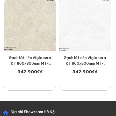
Gạch lát nền Viglacera
Gạch lát nền Viglacera
KT 800x800mm MT-
KT 800x800mm MT-
UB8806
UB8808
342,900
₫
₫
342,900
₫
₫
Địa chỉ Showroom Hà Nội