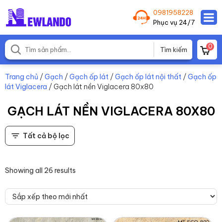
0981958228
Phục vụ 24/7
0
Trang chủ
/
Gạch
/
Gạch ốp lát
/
Gạch ốp lát nội thất
/
Gạch ốp
lát Viglacera
/ Gạch lát nền Viglacera 80x80
GẠCH LÁT NỀN VIGLACERA 80X80
Tất cả bộ lọc
Showing all 26 results