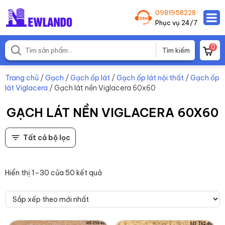
0981958228
Phục vụ 24/7
0
Trang chủ
/
Gạch
/
Gạch ốp lát
/
Gạch ốp lát nội thất
/
Gạch ốp
lát Viglacera
/ Gạch lát nền Viglacera 60x60
GẠCH LÁT NỀN VIGLACERA 60X60
Tất cả bộ lọc
Hiển thị 1–30 của 50 kết quả