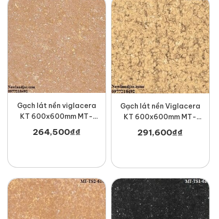
Gạch lát nền viglacera
Gạch lát nền Viglacera
KT 600x600mm MT-
KT 600x600mm MT-
TS1-610
TS2-606
264,500
₫
₫
291,600
₫
₫