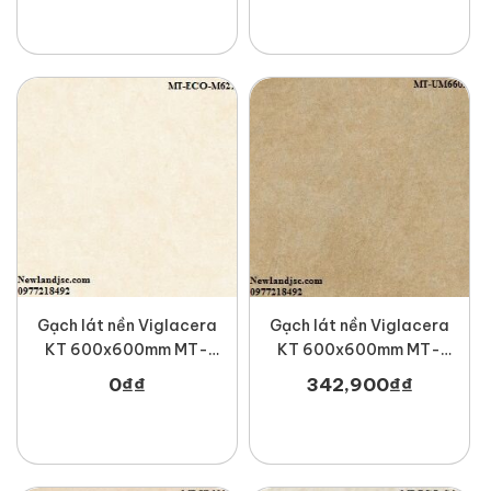
Gạch lát nền Viglacera
Gạch lát nền Viglacera
KT 600x600mm MT-
KT 600x600mm MT-
ECO-M621
UM6602
0
₫
₫
342,900
₫
₫