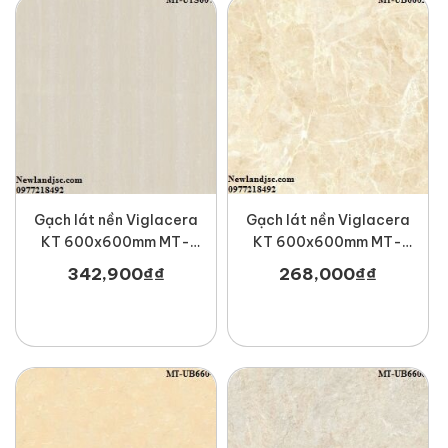
Gạch lát nền Viglacera
Gạch lát nền Viglacera
KT 600x600mm MT-
KT 600x600mm MT-
UTS607
UB6602
342,900
₫
₫
268,000
₫
₫