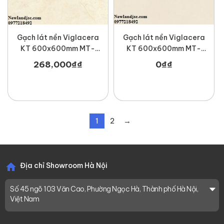
Gạch lát nền Viglacera
Gạch lát nền Viglacera
KT 600x600mm MT-
KT 600x600mm MT-
ECO-S602
ECO-M625
268,000
₫
₫
0
₫
₫
1
2
→
Địa chỉ Showroom Hà Nội
Số 45 ngõ 103 Văn Cao, Phường Ngọc Hà, Thành phố Hà Nội,
Việt Nam