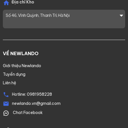
Địa chỉ Kho
Số 46, Vĩnh Quỳnh, Thanh Trì, Hà Nội
VỀ NEWLANDO
Giới thiệu Newlando
Tuyển dụng
Liên hệ
Hotline:
0981958228
newlando.vn@gmail.com
Chat Facebook