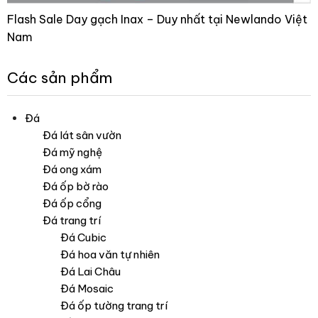
Flash Sale Day gạch Inax – Duy nhất tại Newlando Việt
Nam
Các sản phẩm
Đá
Đá lát sân vườn
Đá mỹ nghệ
Đá ong xám
Đá ốp bờ rào
Đá ốp cổng
Đá trang trí
Đá Cubic
Đá hoa văn tự nhiên
Đá Lai Châu
Đá Mosaic
Đá ốp tường trang trí