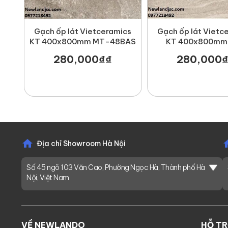
Gạch ốp lát Vietceramics
Gạch ốp lát Vietc
KT 400x800mm MT-48BAS
KT 400x800mm
48BCH
280,000
₫
₫
280,000
Địa chỉ Showroom Hà Nội
Số 45 ngõ 103 Văn Cao, Phường Ngọc Hà, Thành phố Hà
Nội, Việt Nam
VỀ NEWLANDO
HỖ T