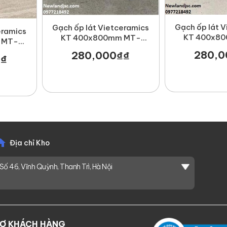
Gạch ốp lát 
Gạch ốp lát Vietceramics
eramics
KT 400x8
KT 400x800mm MT-
 MT-
48NEB
48NEBA404
280,0
280,000
₫
₫
₫
₫
Địa chỉ Kho
Số 46, Vĩnh Quỳnh, Thanh Trì, Hà Nội
RỢ KHÁCH HÀNG