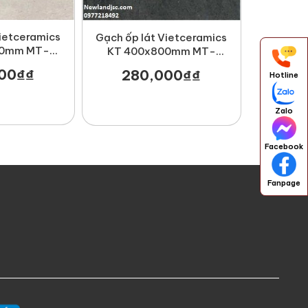
Vietceramics
Gạch ốp lát Vietceramics
00mm MT-
KT 400x800mm MT-
I400
48NEGR405
00
₫
₫
280,000
₫
₫
Hotline
Zalo
Facebook
Fanpage