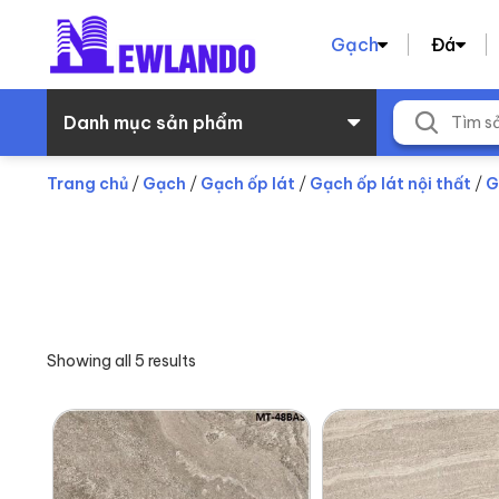
Gạch
Đá
Danh mục sản phẩm
Trang chủ
/
Gạch
/
Gạch ốp lát
/
Gạch ốp lát nội thất
/
G
Showing all 5 results