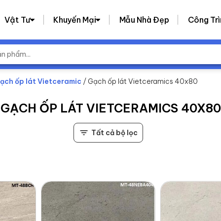
Vật Tư
Khuyến Mại
Mẫu Nhà Đẹp
Công Trì
ạch ốp lát Vietceramic
/ Gạch ốp lát Vietceramics 40x80
GẠCH ỐP LÁT VIETCERAMICS 40X80
Tất cả bộ lọc