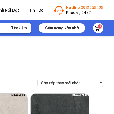
Hotline
0981958228
nh Nổi Bật
Tin Tức
Phục vụ 24/7
0
Cẩm nang xây nhà