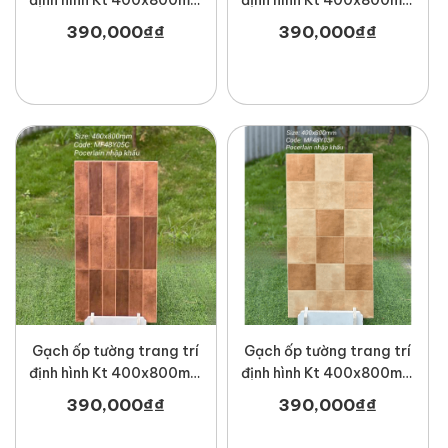
MT-MF48H11
MT-NF48Z06F
390,000
₫
₫
390,000
₫
₫
Gạch ốp tường trang trí
Gạch ốp tường trang trí
định hình Kt 400x800mm
định hình Kt 400x800mm
MT-MF48Y05C
MT-MF48Y03F
390,000
₫
₫
390,000
₫
₫