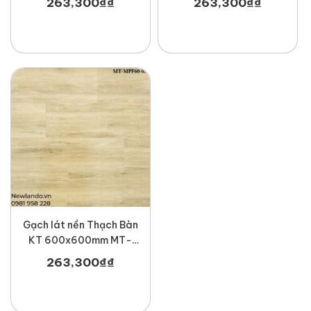
263,300
₫
₫
263,300
₫
₫
Gạch lát nền Thạch Bàn
KT 600x600mm MT-
MPF60-036
263,300
₫
₫