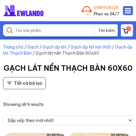
0981958228
Phục vụ 24/7
0
Trang chủ
/
Gạch
/
Gạch ốp lát
/
Gạch ốp lát nội thất
/
Gạch ốp
lát Thạch Bàn
/ Gạch lát nền Thạch Bàn 60x60
GẠCH LÁT NỀN THẠCH BÀN 60X60
Tất cả bộ lọc
Showing all 9 results