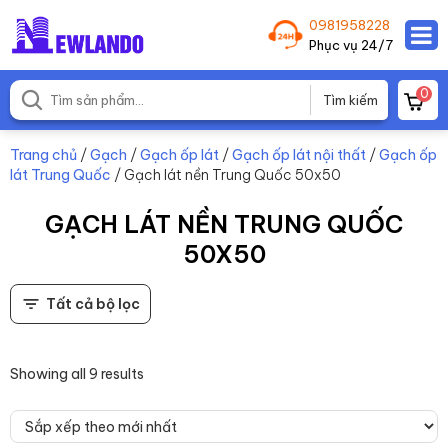
0981958228
Phục vụ 24/7
0
Trang chủ
/
Gạch
/
Gạch ốp lát
/
Gạch ốp lát nội thất
/
Gạch ốp
lát Trung Quốc
/ Gạch lát nền Trung Quốc 50x50
GẠCH LÁT NỀN TRUNG QUỐC
50X50
Tất cả bộ lọc
Showing all 9 results