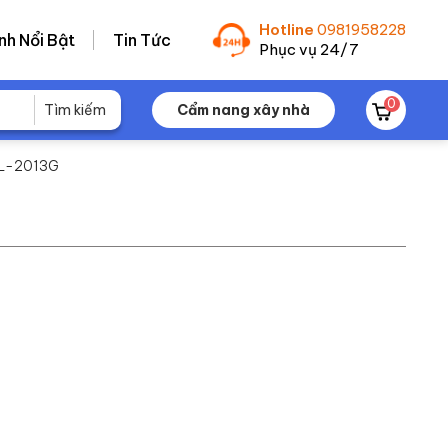
Hotline
0981958228
nh Nổi Bật
Tin Tức
Phục vụ 24/7
0
Cẩm nang xây nhà
PL-2013G