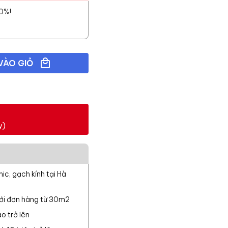
10%!
VÀO GIỎ
y)
c, gạch kính tại Hà
với đơn hàng từ 30m2
o trở lên