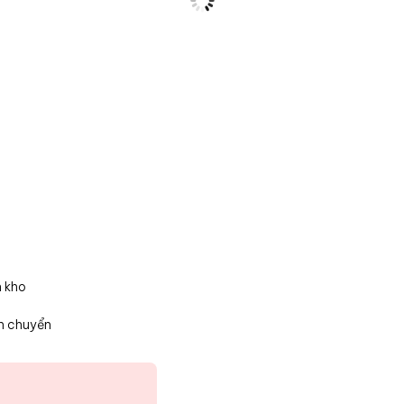
n kho
n chuyển