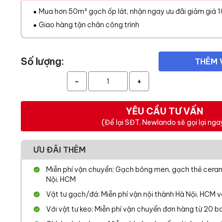
Mua hơn 50m² gạch ốp lát, nhận ngay ưu đãi giảm giá 
Giao hàng tận chân công trình
Số lượng:
THÊM 
-
+
YÊU CẦU TƯ VẤN
(Để lại SĐT. Newlando sẽ gọi lại nga
ƯU ĐÃI THÊM
Miễn phí vận chuyển: Gạch bông men, gạch thẻ cerami
Nội, HCM
Vật tư gạch/đá: Miễn phí vận nội thành Hà Nội, HCM 
Với vật tư keo: Miễn phí vận chuyển đơn hàng từ 20 ba