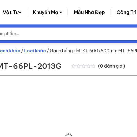
Vật Tư
Khuyến Mại
Mẫu Nhà Đẹp
Công Trì
ạch khác
/
Loại khác
/ Gạch bóng kính KT 600x600mm MT-66
 MT-66PL-2013G
(
0
đánh giá )
0
0
trên
5
dựa
trên
đánh
giá