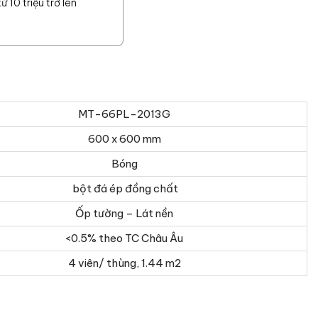
 10 triệu trở lên
MT-66PL-2013G
600 x 600 mm
Bóng
bột đá ép đồng chất
Ốp tường – Lát nền
<0.5% theo TC Châu Âu
4 viên/ thùng, 1.44 m2