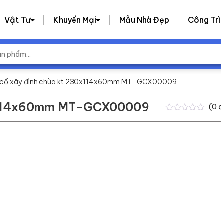
Vật Tư
Khuyến Mại
Mẫu Nhà Đẹp
Công Trì
 cổ xây đình chùa kt 230x114x60mm MT-GCX00009
x114x60mm MT-GCX00009
(
0
0
0
trên
5
dựa
trên
đánh
giá