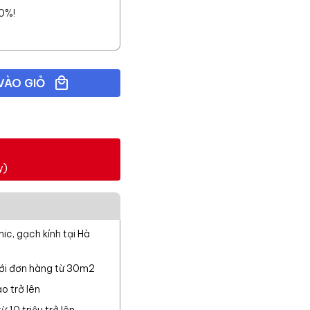
10%!
VÀO GIỎ
y)
c, gạch kính tại Hà
với đơn hàng từ 30m2
o trở lên