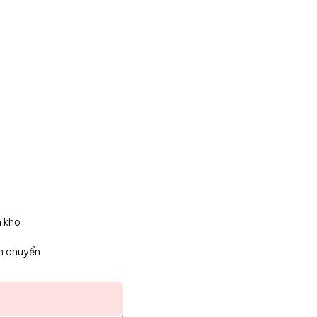
n kho
n chuyển