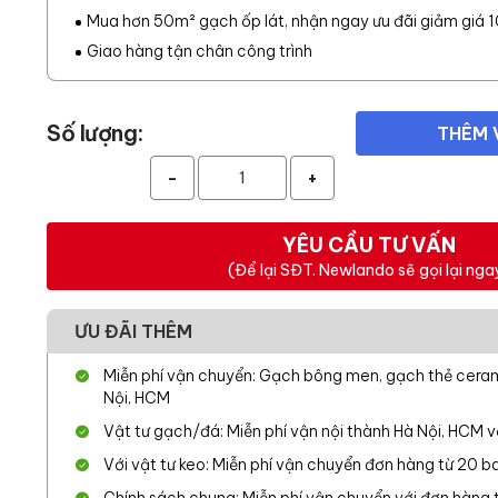
Mua hơn 50m² gạch ốp lát, nhận ngay ưu đãi giảm giá 
Giao hàng tận chân công trình
Số lượng:
THÊM 
-
+
YÊU CẦU TƯ VẤN
(Để lại SĐT. Newlando sẽ gọi lại nga
ƯU ĐÃI THÊM
Miễn phí vận chuyển: Gạch bông men, gạch thẻ cerami
Nội, HCM
Vật tư gạch/đá: Miễn phí vận nội thành Hà Nội, HCM 
Với vật tư keo: Miễn phí vận chuyển đơn hàng từ 20 ba