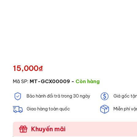
15,000
₫
Mã SP:
MT-GCX00009
-
Còn hàng
Bảo hành đổi trả trong 30 ngày
Giá gốc tậ
Giao hàng toàn quốc
Miễn phí vậ
Khuyến mãi