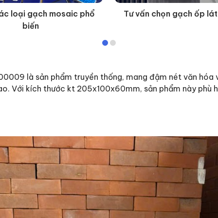
ác loại gạch mosaic phổ
Tư vấn chọn gạch ốp lát
biến
9 là sản phẩm truyền thống, mang đậm nét văn hóa và v
ao. Với kích thước kt 205x100x60mm, sản phẩm này phù hợ