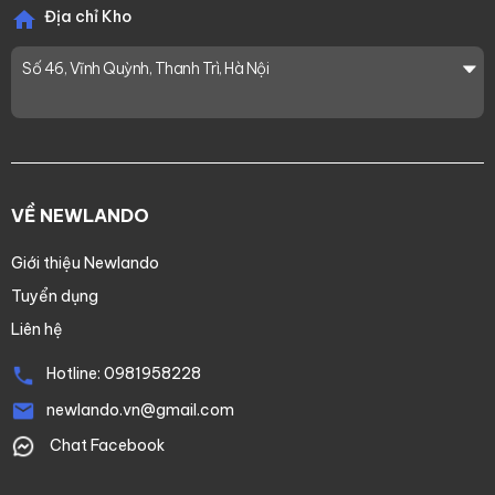
Địa chỉ Kho
Số 46, Vĩnh Quỳnh, Thanh Trì, Hà Nội
VỀ NEWLANDO
Giới thiệu Newlando
Tuyển dụng
Liên hệ
Hotline:
0981958228
newlando.vn@gmail.com
Chat Facebook