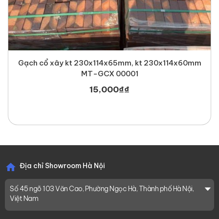
Gạch cổ xây kt 230x114x65mm, kt 230x114x60mm
MT-GCX 00001
15,000
₫
₫
Địa chỉ Showroom Hà Nội
Số 45 ngõ 103 Văn Cao, Phường Ngọc Hà, Thành phố Hà Nội,
Việt Nam