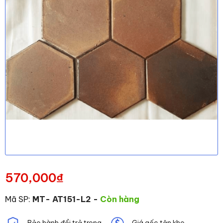
570,000
₫
Mã SP:
MT- AT151-L2
-
Còn hàng
Bảo hành đổi trả trong
Giá gốc tận kho