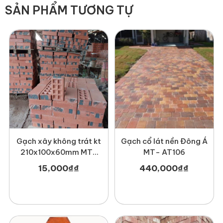
SẢN PHẨM TƯƠNG TỰ
Gạch xây không trát kt
Gạch cổ lát nền Đông Á
210x100x60mm MT-
MT- AT106
GCX00010
15,000
₫
₫
440,000
₫
₫