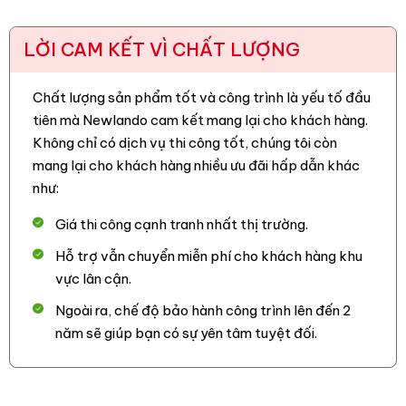
chống chịu tốt các tác động. Có thể lát sân vườn, lối đi có
mật độ cao, sân vườn có ô tô đi lại,…
LỜI CAM KẾT VÌ CHẤT LƯỢNG
– Gạch cổ lát nền Đông Á có khả năng chống trơn trượt tốt,
bề mặt gạch có độ thô nhám chống trơn ngay cả khi trời
Chất lượng sản phẩm tốt và công trình là yếu tố đầu
mưa
tiên mà Newlando cam kết mang lại cho khách hàng.
Không chỉ có dịch vụ thi công tốt, chúng tôi còn
Newlando cung cấp gạch giả cổ lát nền
mang lại cho khách hàng nhiều ưu đãi hấp dẫn khác
Đông Á chất lượng
như:
Newlando
là đơn vị uy tín trong ngành vật liệu xây dựng,
Giá thi công cạnh tranh nhất thị trường.
chuyên cung cấp các sản phẩm vật liệu xây dựng trang trí,
Hỗ trợ vẫn chuyển miễn phí cho khách hàng khu
vật liệu hoàn thiện. Sản phẩm gạch giả cổ Đông Á được
vực lân cận.
phân phối trực tiếp từ nhà máy nên có mức giá tốt nhất đến
tay khách hàng. Khi mua gạch giả cổ Đông Á tại Topmat,
Ngoài ra, chế độ bảo hành công trình lên đến 2
khách hàng sẽ nhận được những ưu đãi tốt nhất về giá, vận
năm sẽ giúp bạn có sự yên tâm tuyệt đối.
chuyển. Chính sách đổi trả và thanh toán linh hoạt.