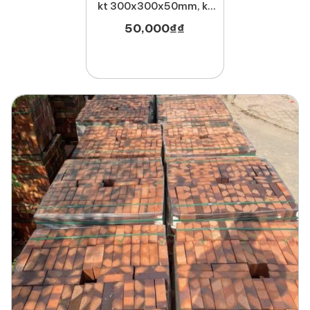
kt 300x300x50mm, kt
400x400x50mm MT-
50,000
₫
₫
GCX00005