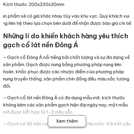
Kích thước: 200x230x20mm
Sản phẩm sẽ có giá khác nhau tùy vào khu vực, Quý khách vui
lòng liên hệ theo lựa chọn bên dưới để nhận được báo giá chi tiết
Những lí do khiến khách hàng yêu thích
gạch cổ lát nền Đông Á
– Gạch cổ Đông Á nổi tiếng bởi chất lượng và sự đa dạng về
sản phẩm. Gạch được nung bằng phương pháp nung liên
hoàn, khắc phục được các nhược điểm cùa phương pháp
nung truyền thống, sản phẩm chín đồng đều. màu sắc tương
đối.
– Gạch cổ lát nền Đông Á có đa dạng mẫu mã, kích thước
không kém các sản phẩm gạch hiện đại ngày nay, một mẫu
mã được kết hợp từ 1-2 màu sắc.
Xem thêm
– Gạch có độ bền cao, khả năng chống rêu mốc. Với kết cấu
chất liệu xương bán sứ, gạch giả cổ này không có lỗ rỗng nên