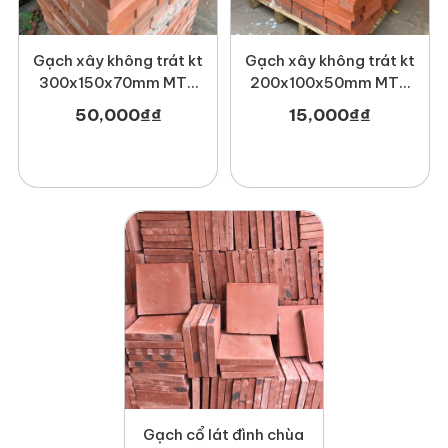
Gạch xây không trát kt
Gạch xây không trát kt
300x150x70mm MT-
200x100x50mm MT-
GCX00004
GCX00011
50,000
₫
₫
15,000
₫
₫
Gạch cổ lát đình chùa