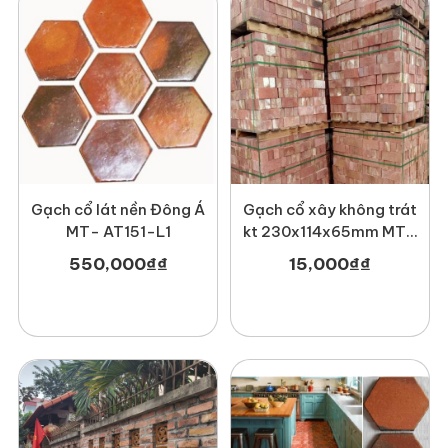
Gạch cổ lát nền Đông Á
Gạch cổ xây không trát
MT- AT151-L1
kt 230x114x65mm MT-
GCX00002
550,000
₫
₫
15,000
₫
₫