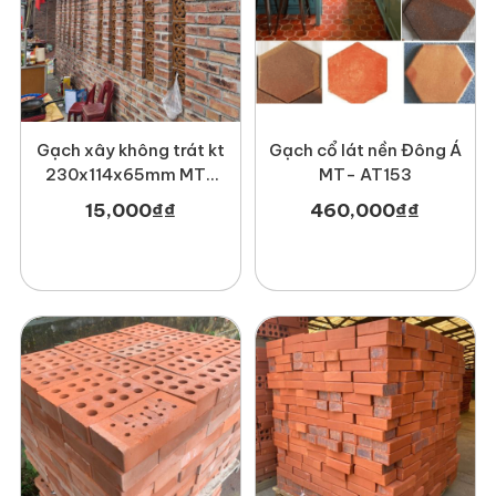
Gạch xây không trát kt
Gạch cổ lát nền Đông Á
230x114x65mm MT-
MT- AT153
GCX00006
15,000
₫
₫
460,000
₫
₫