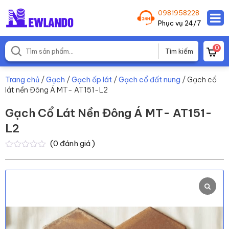
0981958228
Phục vụ 24/7
0
Trang chủ
/
Gạch
/
Gạch ốp lát
/
Gạch cổ đất nung
/ Gạch cổ
lát nền Đông Á MT- AT151-L2
Gạch Cổ Lát Nền Đông Á MT- AT151-
L2
(
0
đánh giá )
0
0
trên
5
dựa
trên
đánh
giá