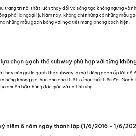
iệu trang trí nội thất luôn thay đổi và sáng tạo không ngừng và n
ng phải là ngoại lệ. Năm nay, không chỉ những có những mẫu g
mà những mẫu gạch bông với họa tiết mang phong cách hiện …
lựa chọn gạch thẻ subway phù hợp với từng không
át hay còn gọi là gạch thẻ subway là một dòng gạch ốp lát cổ 
ảm hứng không giới hạn cho các thiết kế nội thất hiện đại. Gach 
a chuộn bởi chúng đơn giản và có tính ứng …
2
ỷ niệm 6 năm ngày thành lập (1/6/2016 – 1/6/20