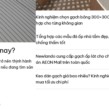
Kinh nghiệm chọn gạch bông 300×300
hợp cho từng không gian
Tổng hợp các mẫu đá ốp nhà tắm đẹp,
chống thấm tốt
 nay?
Newlando cung cấp gạch ốp lát cho ch
rở nên thịnh hành
án AEON Mall trên toàn quốc
ậy nếu đang tìm sản
Keo dán gạch giá bao nhiêu? Kinh ngh
mua tối ưu chi phí
6