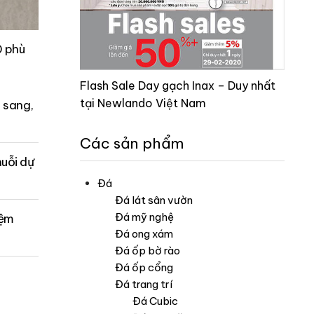
 phù
Flash Sale Day gạch Inax – Duy nhất
tại Newlando Việt Nam
 sang,
Các sản phẩm
uỗi dự
Đá
Đá lát sân vườn
Đá mỹ nghệ
iệm
Đá ong xám
Đá ốp bờ rào
Đá ốp cổng
Đá trang trí
Đá Cubic