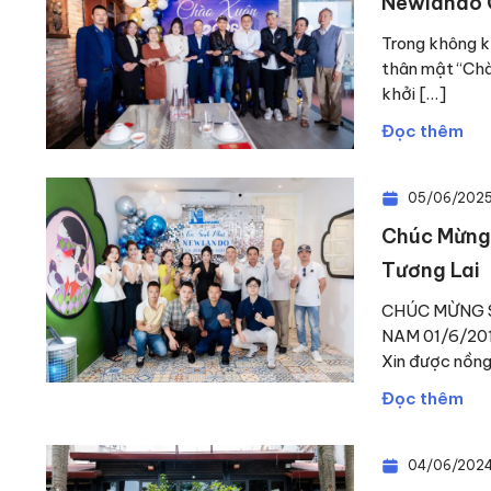
Newlando 
Trong không k
thân mật “Chà
khởi […]
Đọc thêm
05/06/202
Chúc Mừng
Tương Lai
CHÚC MỪNG 
NAM 01/6/2016
Xin được nồng
Đọc thêm
04/06/202