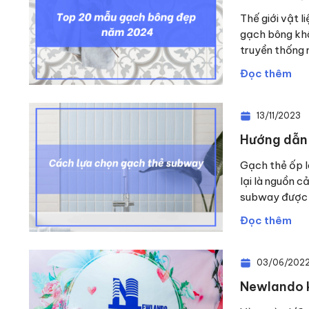
Thế giới vật l
gạch bông khô
truyền thống 
Đọc thêm
13/11/2023
Hướng dẫn 
Gạch thẻ ốp l
lại là nguồn c
subway được ư
Đọc thêm
03/06/202
Newlando k