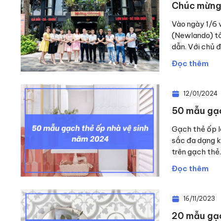
Chúc mừng 
Vào ngày 1/6 
(Newlando) tổ
dẫn. Với chủ 
Đọc thêm
12/01/2024
50 mẫu gạc
Gạch thẻ ốp l
sắc đa dạng k
trên gạch thẻ.
Đọc thêm
16/11/2023
20 mẫu gạ