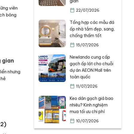
gian
hững viên
22/07/2026
ạch bông
Tổng hợp các mẫu đá
ốp nhà tắm đẹp, sang,
chống thấm tốt
15/07/2026
Newlando cung cấp
 gian
gạch ốp lát cho chuỗi
dự án AEON Mall trên
điển nhưng
toàn quốc
thẻ
11/07/2026
Keo dán gạch giá bao
nhiêu? Kinh nghiệm
mua tối ưu chi phí
10/07/2026
22)