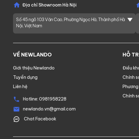
Địa chỉ Showroom Hà Nội
Số 45 ngõ 103 Văn Cao, Phường Ngọc Hà, Thành phố Hà
Nội, Việt Nam
VỀ NEWLANDO
HỖ T
Giới thiệu Newlando
Điều kh
Tuyển dụng
Chính s
Liên hệ
Phương 
Chính s
Hotline:
0981958228
newlando.vn@gmail.com
Chat Facebook