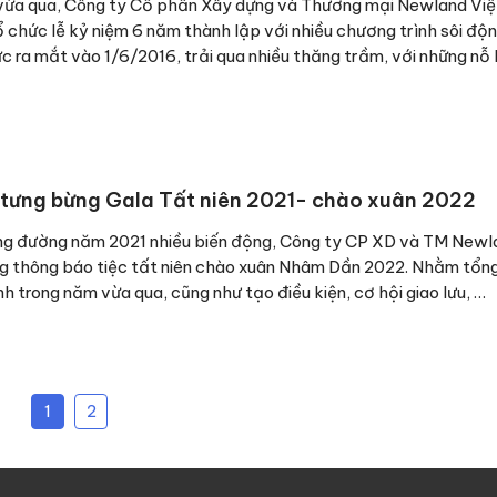
vừa qua, Công ty Cổ phần Xây dựng và Thương mại Newland Vi
 chức lễ kỷ niệm 6 năm thành lập với nhiều chương trình sôi độ
c ra mắt vào 1/6/2016, trải qua nhiều thăng trầm, với những nỗ 
tưng bừng Gala Tất niên 2021- chào xuân 2022
g đường năm 2021 nhiều biến động, Công ty CP XD và TM Newl
g thông báo tiệc tất niên chào xuân Nhâm Dần 2022. Nhằm tổn
nh trong năm vừa qua, cũng như tạo điều kiện, cơ hội giao lưu, …
1
2