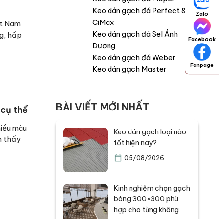
Keo dán gạch đá Perfect &
Zalo
CiMax
ệt Nam
Keo dán gạch đá Sel Ánh
ng, hấp
Facebook
Dương
Keo dán gạch đá Weber
Fanpage
Keo dán gạch Master
BÀI VIẾT MỚI NHẤT
 cụ thể
hiều màu
Keo dán gạch loại nào
m thấy
tốt hiện nay?
05/08/2026
Kinh nghiệm chọn gạch
bông 300×300 phù
hợp cho từng không