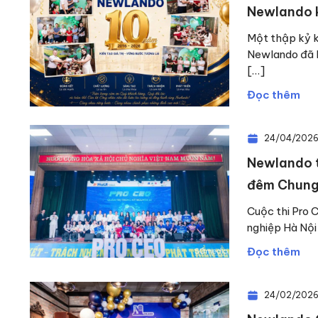
Newlando k
Một thập kỷ k
Newlando đã l
[…]
Đọc thêm
24/04/202
Newlando t
đêm Chung
Cuộc thi Pro 
nghiệp Hà Nội
Đọc thêm
24/02/202