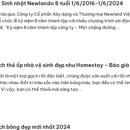
Sinh nhật Newlando 8 tuổi 1/6/2016-1/6/2024
vừa qua, Công ty Cổ phần Xây dựng và Thương mại Newland Vi
 chức lễ kỷ niệm 8 năm thành lập với nhiều chương trình sôi độ
đề: “Kỷ niệm 8 năm thành lập công ty – Một chặng đường …
h thẻ ốp nhà vệ sinh đẹp như Homestay – Báo giá
át là một loại gạch rất đặc biệt, chúng được sản xuất với rất n
hác nhau. Bất kì màu sắc nào trên bảng màu, bạn đều có thể tì
 Vì vậy, bạn có thể thoải mái sáng tạo …
ch bông đẹp mới nhất 2024