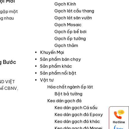
ội Mới
Gạch Kính
Gạch lát cầu thang
i gặp mặt
Gạch lát sân vườn
ng nhau
Gạch Mosaic
Gạch ốp bể bơi
Gạch ốp tường
Gạch thảm
Khuyến Mại
Sản phẩm bán chạy
g Bước
Sản phẩm khác
Sản phẩm nổi bật
Vật tư
D VIỆT
Hóa chất ngành ốp lát
thể CBNV,
Bột bả tường
Keo dán gạch đá
Keo dán gạch Cá sấu
Keo dán gạch đá Epoxy
Keo dán gạch đá khác
Hotline
Keo dán gạch đá Mapei