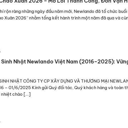
Chào Xuân 2026 – Mở Lối Thành Công, Đón Vận H
hí rộn ràng những ngày đầu năm mới, Newlando đã tổ chức buổ
o Xuân 2026” nhằm tổng kết hành trình một năm đã qua và cù
5
 Sinh Nhật Newlando Việt Nam (2016–2025): Vữn
SINH NHẬT CÔNG TY CP XÂY DỰNG VÀ THƯƠNG MẠI NEWLAN
 – 01/6/2025 Kính gửi Quý đối tác, Quý khách hàng và toàn 
 nhiệt chào […]
4