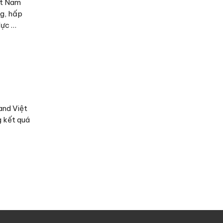
ệt Nam
ng, hấp
lực …
and Việt
g kết quá