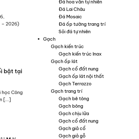
Đá hoa văn tự nhiên
Đá Lai Châu
6,
Đá Mosaic
6 – 2026)
Đá ốp tường trang trí
Sỏi đá tự nhiên
Gạch
Gạch kiến trúc
Gạch kiến trúc Inax
Gạch ốp lát
Gạch cổ đất nung
 bật tại
Gạch ốp lát nội thất
Gạch Terrazzo
Gạch trang trí
ại học Công
Gạch bê tông
n […]
Gạch bông
Gạch chịu lửa
Gạch cổ đất nung
Gạch giả cổ
Gạch giả gỗ