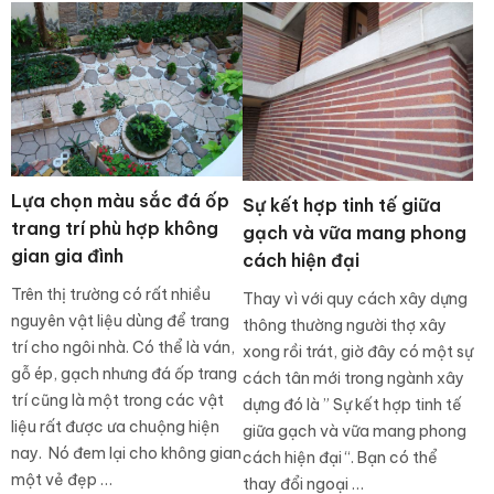
Lựa chọn màu sắc đá ốp
Sự kết hợp tinh tế giữa
trang trí phù hợp không
gạch và vữa mang phong
gian gia đình
cách hiện đại
Trên thị trường có rất nhiều
Thay vì với quy cách xây dựng
nguyên vật liệu dùng để trang
thông thường người thợ xây
trí cho ngôi nhà. Có thể là ván,
xong rồi trát, giờ đây có một sự
gỗ ép, gạch nhưng đá ốp trang
cách tân mới trong ngành xây
trí cũng là một trong các vật
dựng đó là ” Sự kết hợp tinh tế
liệu rất được ưa chuộng hiện
giữa gạch và vữa mang phong
nay. Nó đem lại cho không gian
cách hiện đại “. Bạn có thể
một vẻ đẹp …
thay đổi ngoại …