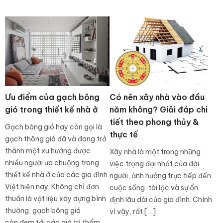
Ưu điểm của gạch bông
Có nên xây nhà vào đầu
gió trong thiết kế nhà ở
năm không? Giải đáp chi
tiết theo phong thủy &
Gạch bông gió hay còn gọi là
thực tế
gạch thông gió đã và đang trở
thành một xu hướng được
Xây nhà là một trong những
nhiều người ưa chuộng trong
việc trọng đại nhất của đời
thiết kế nhà ở của các gia đình
người, ảnh hưởng trực tiếp đến
Việt hiện nay. Không chỉ đơn
cuộc sống, tài lộc và sự ổn
thuần là vật liệu xây dựng bình
định lâu dài của gia đình. Chính
thường, gạch bông gió
vì vậy, rất […]
còn đem tới các giá trị thẩm