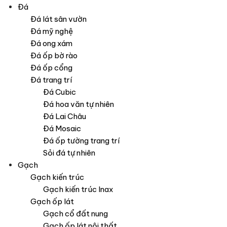
Đá
Đá lát sân vườn
Đá mỹ nghệ
Đá ong xám
Đá ốp bờ rào
Đá ốp cổng
Đá trang trí
Đá Cubic
Đá hoa văn tự nhiên
Đá Lai Châu
Đá Mosaic
Đá ốp tường trang trí
Sỏi đá tự nhiên
Gạch
Gạch kiến trúc
Gạch kiến trúc Inax
Gạch ốp lát
Gạch cổ đất nung
Gạch ốp lát nội thất