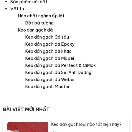
Sản phẩm nổi bật
Vật tư
Hóa chất ngành ốp lát
Bột bả tường
Keo dán gạch đá
Keo dán gạch Cá sấu
Keo dán gạch đá Epoxy
Keo dán gạch đá khác
Keo dán gạch đá Mapei
Keo dán gạch đá Perfect & CiMax
Keo dán gạch đá Sel Ánh Dương
Keo dán gạch đá Weber
Keo dán gạch Master
BÀI VIẾT MỚI NHẤT
Keo dán gạch loại nào tốt hiện nay?