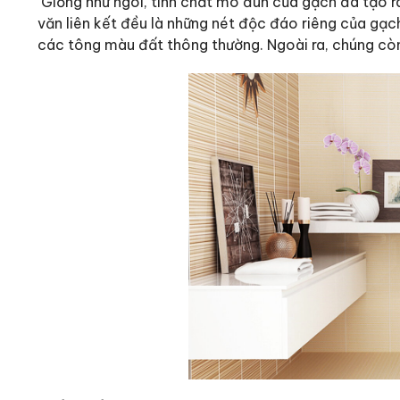
Giống như ngói, tính chất mô đun của gạch đã tạo r
văn liên kết đều là những nét độc đáo riêng của gạ
các tông màu đất thông thường. Ngoài ra, chúng cò