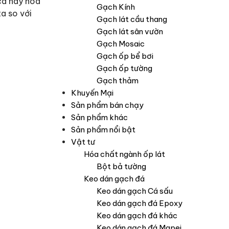
cá hay hoa
Gạch Kính
a so với
Gạch lát cầu thang
Gạch lát sân vườn
Gạch Mosaic
Gạch ốp bể bơi
Gạch ốp tường
Gạch thảm
Khuyến Mại
Sản phẩm bán chạy
Sản phẩm khác
Sản phẩm nổi bật
Vật tư
Hóa chất ngành ốp lát
Bột bả tường
Keo dán gạch đá
Keo dán gạch Cá sấu
Keo dán gạch đá Epoxy
Keo dán gạch đá khác
Keo dán gạch đá Mapei