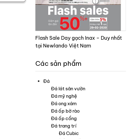
Flash Sale Day gạch Inax – Duy nhất
tại Newlando Việt Nam
Các sản phẩm
Đá
Đá lát sân vườn
Đá mỹ nghệ
Đá ong xám
Đá ốp bờ rào
Đá ốp cổng
Đá trang trí
Đá Cubic