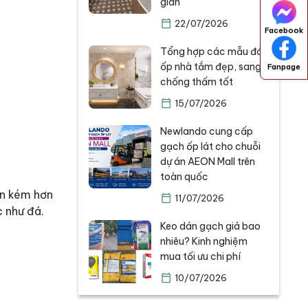
gian
22/07/2026
Facebook
Tổng hợp các mẫu đá
ốp nhà tắm đẹp, sang,
Fanpage
chống thấm tốt
15/07/2026
Newlando cung cấp
gạch ốp lát cho chuỗi
dự án AEON Mall trên
toàn quốc
ốn kém hơn
11/07/2026
c như đá.
Keo dán gạch giá bao
nhiêu? Kinh nghiệm
mua tối ưu chi phí
10/07/2026