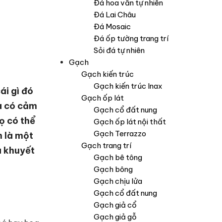
Đá hoa văn tự nhiên
Đá Lai Châu
Đá Mosaic
Đá ốp tường trang trí
Sỏi đá tự nhiên
Gạch
Gạch kiến trúc
Gạch kiến trúc Inax
ái gì đó
Gạch ốp lát
à có cảm
Gạch cổ đất nung
ọ có thể
Gạch ốp lát nội thất
Gạch Terrazzo
n là một
Gạch trang trí
à khuyết
Gạch bê tông
Gạch bông
Gạch chịu lửa
Gạch cổ đất nung
Gạch giả cổ
Gạch giả gỗ