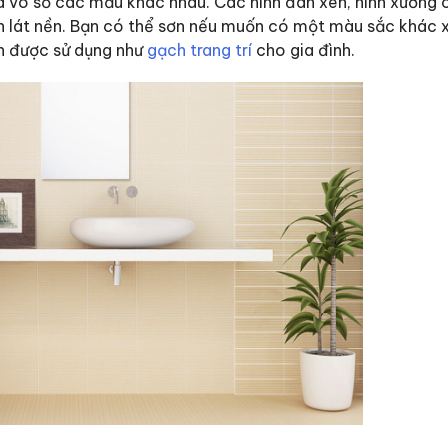
a vô số các mẫu khác nhau. Các hình đan xen, hình xương 
ch lát nền. Bạn có thể sơn nếu muốn có một màu sắc khác x
n được sử dụng như
gạch trang trí
cho gia đình.