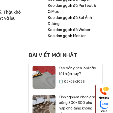
Keo dán gạch đá Perfect &
CiMax
ỷ. Thật khó
Keo dán gạch đá Sel Ánh
t và lưu
Dương
Keo dán gạch đá Weber
Keo dán gạch Master
BÀI VIẾT MỚI NHẤT
Keo dán gạch loại nào
tốt hiện nay?
05/08/2026
Kinh nghiệm chọn gạch
Hotline
bông 300×300 phù
hợp cho từng không
Zalo