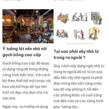
Ý tưởng lát nền nhà với
Tại sao phải xây nhà từ
gạch bông cao cấp
trong ra ngoài ?
Gạch bông cao cấp đã được
Quy cách xây dựng ngôi nhà từ
sử dụng rộng rãi trong những
trong ra ngoài đã có từ xa xưa,
công trình kiến trúc. Với cách
đầu tiên xây nhà người ta phải
lát theo thiết kế một hoặc vài
đào móng làm nền vững chắc,
hoa văn kết hợp để tạo nên
sau đó xây phòng ở, rồi đến
một vẻ đẹp chủ đạo cho cả
các phòng khác và cuối cùng
sàn nhà.
mới đến cửa và các công trình
Ngày nay, xu hướng sử dụng
phụ, tường rào…