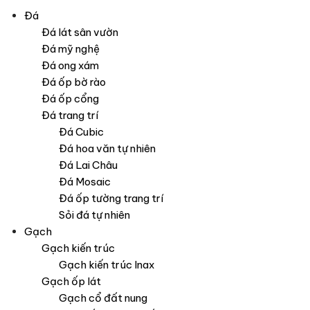
Đá
Đá lát sân vườn
Đá mỹ nghệ
Đá ong xám
Đá ốp bờ rào
Đá ốp cổng
Đá trang trí
Đá Cubic
Đá hoa văn tự nhiên
Đá Lai Châu
Đá Mosaic
Đá ốp tường trang trí
Sỏi đá tự nhiên
Gạch
Gạch kiến trúc
Gạch kiến trúc Inax
Gạch ốp lát
Gạch cổ đất nung