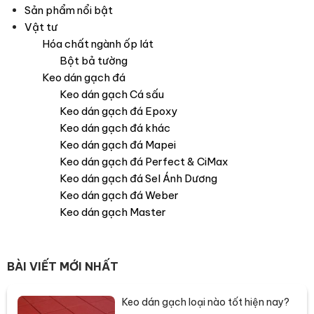
Sản phẩm nổi bật
Vật tư
Hóa chất ngành ốp lát
Bột bả tường
Keo dán gạch đá
Keo dán gạch Cá sấu
Keo dán gạch đá Epoxy
Keo dán gạch đá khác
Keo dán gạch đá Mapei
Keo dán gạch đá Perfect & CiMax
Keo dán gạch đá Sel Ánh Dương
Keo dán gạch đá Weber
Keo dán gạch Master
BÀI VIẾT MỚI NHẤT
Keo dán gạch loại nào tốt hiện nay?