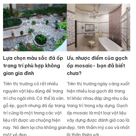
Lựa chọn màu sắc đá ốp
Ưu, nhược điểm của gạch
trang trí phù hợp không
ốp mosaic- bạn đã biết
gian gia đình
chưa?
Trên thị trường có rất nhiều
Trên thị trường ngày càng xuất
nguyên vật liệu dùng để trang
hiện nhiều loại gạch đá trang
trí cho ngôi nhà. Có thể là ván,
trí khác nhau đáp ứng nhu cầu
gỗ ép, gạch nhưng đá ốp trang
trang trí trong xây dựng. Gạch
trí cũng là một trong các vật
ốp mosaic là một loại vật liệu
liệu rất được ưa chuộng hiện
xây dựng được đánh giá cao là
nay. Nó đem lại cho không gian
đẹp, tính thẩm mỹ cao và nhất
một vẻ đẹp …
là thân thiện với …