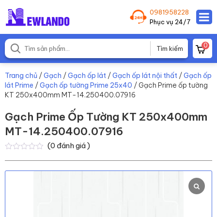
0981958228
Phục vụ 24/7
0
Trang chủ
/
Gạch
/
Gạch ốp lát
/
Gạch ốp lát nội thất
/
Gạch ốp
lát Prime
/
Gạch ốp tường Prime 25x40
/ Gạch Prime ốp tường
KT 250x400mm MT-14.250400.07916
Gạch Prime Ốp Tường KT 250x400mm
MT-14.250400.07916
(
0
đánh giá )
0
0
trên
5
dựa
trên
đánh
giá