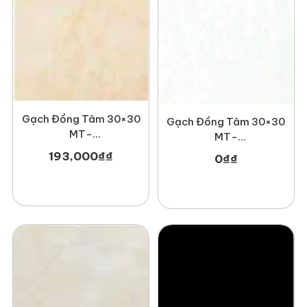
Gạch Đồng Tâm 30×30
Gạch Đồng Tâm 30×30
MT-
MT-
GDT3030Hoabien004
GDT3030Phale002
193,000
₫
₫
0
₫
₫