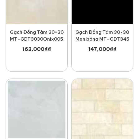
Gạch Đồng Tâm 30×30
Gạch Đồng Tâm 30×30
MT-GDT3030Onix005
Men bóng MT-GDT345
162,000
₫
₫
147,000
₫
₫