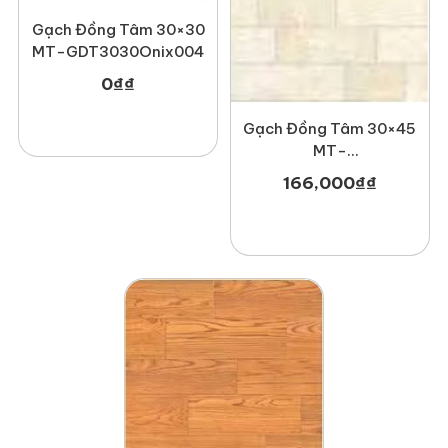
Gạch Đồng Tâm 30×30
MT-GDT3030Onix004
0
₫
₫
Gạch Đồng Tâm 30×45
MT-
GDT3045Hoada001
166,000
₫
₫