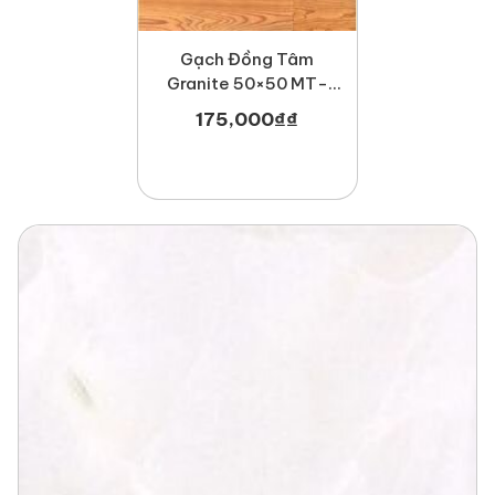
Gạch Đồng Tâm
Granite 50×50 MT-
GDT5050Gosan004
175,000
₫
₫