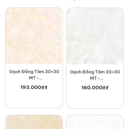
Gạch Đồng Tâm 30×30
Gạch Đồng Tâm 30×30
MT-
MT-
GDTDTD3030Melbourne001
GDT3030Haivan002
193,000
₫
₫
160,000
₫
₫