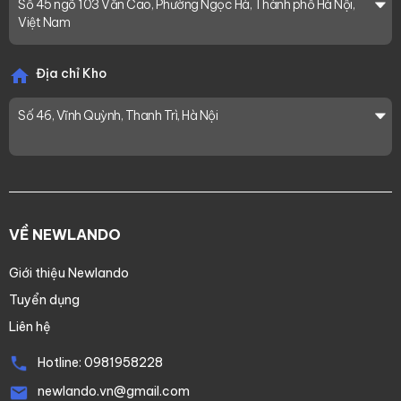
Số 45 ngõ 103 Văn Cao, Phường Ngọc Hà, Thành phố Hà Nội,
Việt Nam
Địa chỉ Kho
Số 46, Vĩnh Quỳnh, Thanh Trì, Hà Nội
VỀ NEWLANDO
Giới thiệu Newlando
Tuyển dụng
Liên hệ
Hotline:
0981958228
newlando.vn@gmail.com