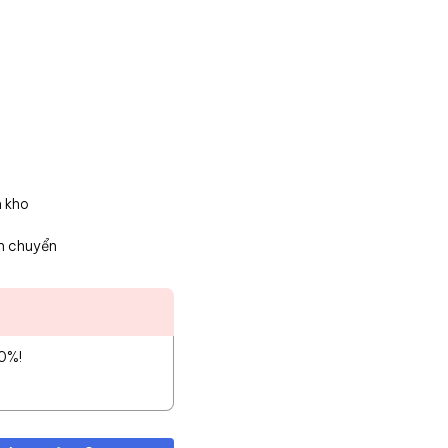
n kho
n chuyển
10%!