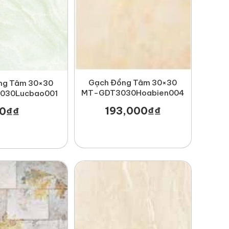
Gạch Đồng Tâm 30×30
ng Tâm 30×30
MT-GDT3030Hoabien004
030Lucbao001
193,000
₫
₫
0
₫
₫