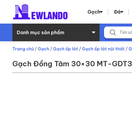
Gạch
Đá
Danh mục sản phẩm
Trang chủ
/
Gạch
/
Gạch ốp lát
/
Gạch ốp lát nội thất
/
G
Gạch Đồng Tâm 30×30 MT-GDT