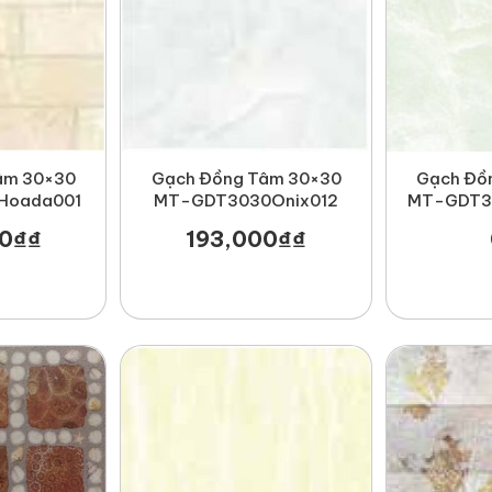
âm 30×30
Gạch Đồng Tâm 30×30
Gạch Đồ
Hoada001
MT-GDT3030Onix012
MT-GDT3
0
₫
₫
193,000
₫
₫