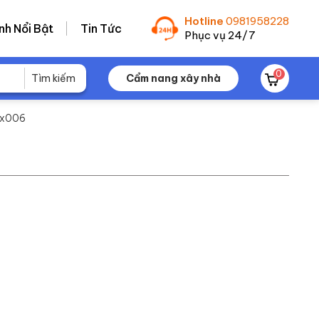
Hotline
0981958228
nh Nổi Bật
Tin Tức
Phục vụ 24/7
0
Cẩm nang xây nhà
ix006