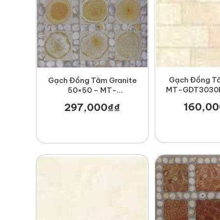
Gạch Đồng T
Gạch Đồng Tâm Granite
MT-GDT3030
50×50 – MT-
GDT5050Cattien001
160,00
297,000
₫
₫