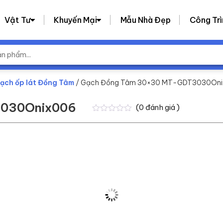
Vật Tư
Khuyến Mại
Mẫu Nhà Đẹp
Công Trì
ạch ốp lát Đồng Tâm
/ Gạch Đồng Tâm 30×30 MT-GDT3030On
3030Onix006
(
0
đánh giá )
0
0
trên
5
dựa
trên
đánh
giá