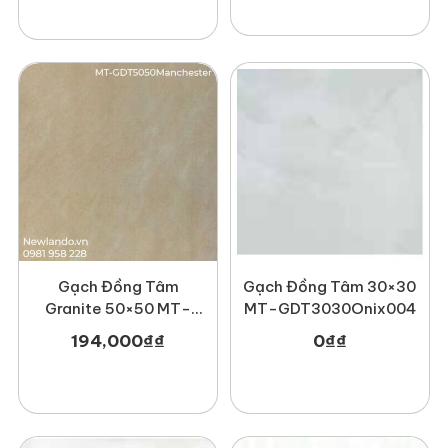
Gạch Đồng Tâm
Gạch Đồng Tâm 30×30
Granite 50×50 MT-
MT-GDT3030Onix004
GDT5050Manchester
194,000
₫
₫
0
₫
₫