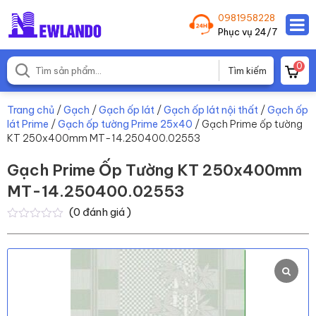
0981958228
Phục vụ 24/7
0
Trang chủ
/
Gạch
/
Gạch ốp lát
/
Gạch ốp lát nội thất
/
Gạch ốp
lát Prime
/
Gạch ốp tường Prime 25x40
/ Gạch Prime ốp tường
KT 250x400mm MT-14.250400.02553
Gạch Prime Ốp Tường KT 250x400mm
MT-14.250400.02553
(
0
đánh giá )
0
0
trên
5
dựa
trên
đánh
giá