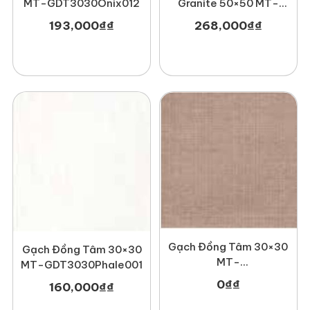
MT-GDT3030Onix012
Granite 50×50 MT-
GDTDTD5050Truongsavn
193,000
₫
₫
268,000
₫
₫
Gạch Đồng Tâm 30×30
Gạch Đồng Tâm 30×30
MT-
MT-GDT3030Phale001
GDT3030Mosaic002
0
₫
₫
160,000
₫
₫