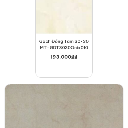
Gạch Đồng Tâm 30×30
MT-GDT3030Onix010
193,000
₫
₫