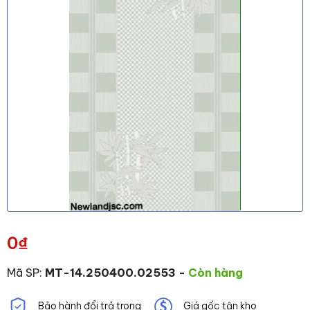
0
₫
Mã SP:
MT-14.250400.02553
-
Còn hàng
Bảo hành đổi trả trong
Giá gốc tận kho