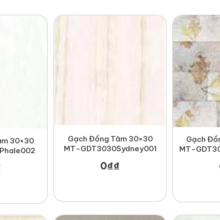
Gạch Đồng Tâm 30×30
Gạch Đồ
âm 30×30
MT-GDT3030Sydney001
MT-GDT30
Phale002
0
₫
₫
₫