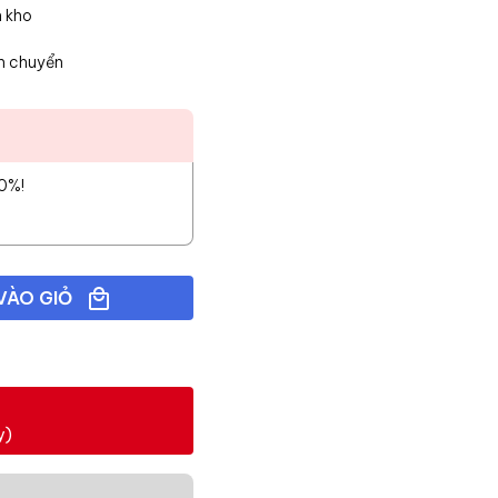
n kho
n chuyển
10%!
VÀO GIỎ
y)