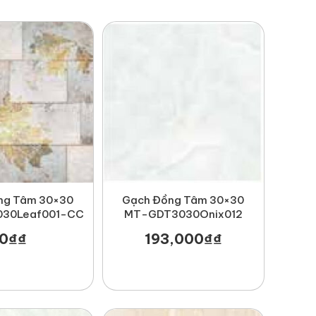
ng Tâm 30×30
Gạch Đồng Tâm 30×30
30Leaf001-CC
MT-GDT3030Onix012
0
₫
₫
193,000
₫
₫