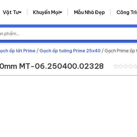
Vật Tư
Khuyến Mại
Mẫu Nhà Đẹp
Công Trì
ạch ốp lát Prime
/
Gạch ốp tường Prime 25x40
/ Gạch Prime ố
400mm MT-06.250400.02328
0
0
trên
5
dựa
trên
đánh
giá