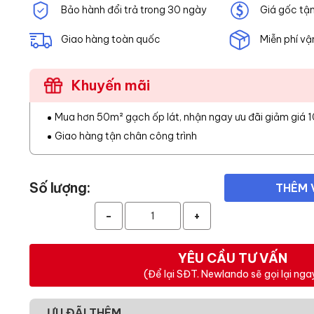
Bảo hành đổi trả trong 30 ngày
Giá gốc tậ
Giao hàng toàn quốc
Miễn phí vậ
Khuyến mãi
Mua hơn 50m² gạch ốp lát, nhận ngay ưu đãi giảm giá 
Giao hàng tận chân công trình
Số lượng:
THÊM 
-
+
YÊU CẦU TƯ VẤN
(Để lại SĐT. Newlando sẽ gọi lại nga
ƯU ĐÃI THÊM