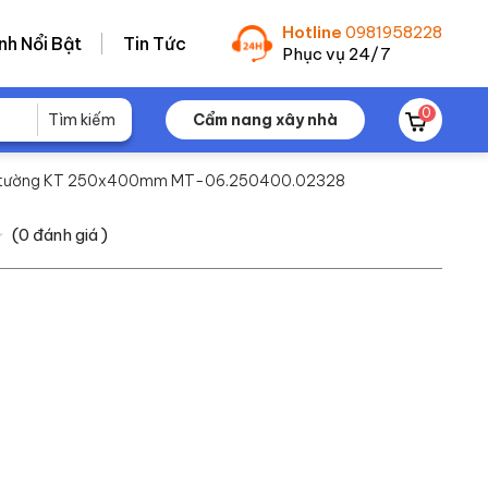
Hotline
0981958228
nh Nổi Bật
Tin Tức
Phục vụ 24/7
0
Cẩm nang xây nhà
p tường KT 250x400mm MT-06.250400.02328
(
0
đánh giá )