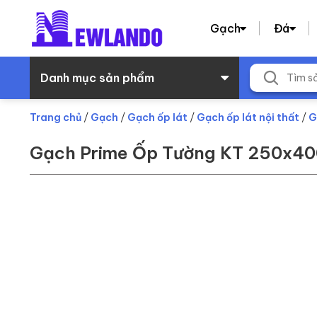
Gạch
Đá
Danh mục sản phẩm
Trang chủ
/
Gạch
/
Gạch ốp lát
/
Gạch ốp lát nội thất
/
G
Gạch Prime Ốp Tường KT 250x