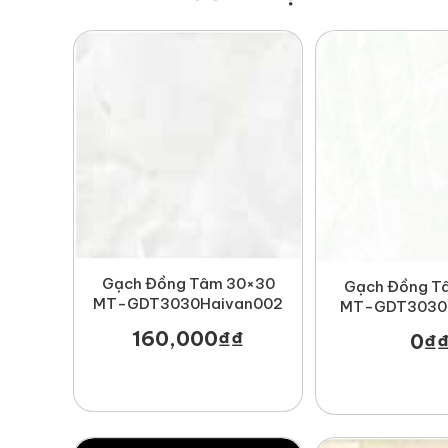
Gạch Đồng Tâm 30×30
Gạch Đồng T
MT-GDT3030Haivan002
MT-GDT3030
160,000
₫
₫
0
₫