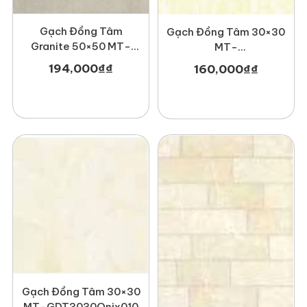
Gạch Đồng Tâm
Gạch Đồng Tâm 30×30
Granite 50×50 MT-
MT-
GDT5050Newcastle
GDT3030Nonnuoc001
194,000
₫
₫
160,000
₫
₫
Gạch Đồng Tâm 30×30
MT-GDT3030Onix010