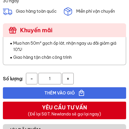
30 ngày
Giao hàng toàn quốc
Miễn phí vận chuyển
Khuyến mãi
Mua hơn 50m² gạch ốp lát, nhận ngay ưu đãi giảm giá
10%!
Giao hàng tận chân công trình
Số lượng:
-
+
THÊM VÀO GIỎ
YÊU CẦU TƯ VẤN
(Để lại SĐT. Newlando sẽ gọi lại ngay)