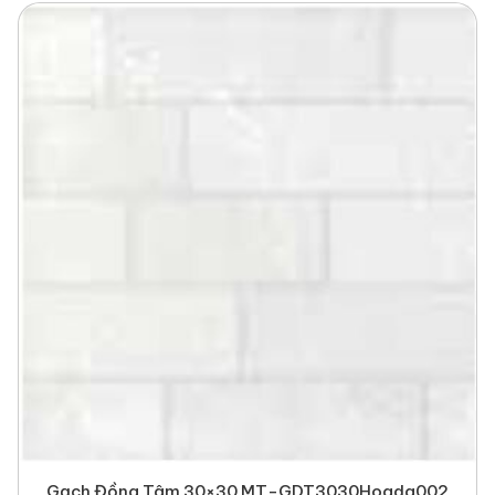
Gạch Đồng Tâm 30×30 MT-GDT3030Hoada002