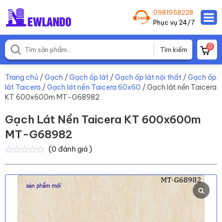
0981958228
Phục vụ 24/7
0
Trang chủ
/
Gạch
/
Gạch ốp lát
/
Gạch ốp lát nội thất
/
Gạch ốp
lát Taicera
/
Gạch lát nền Taicera 60x60
/ Gạch lát nền Taicera
KT 600x600m MT-G68982
Gạch Lát Nền Taicera KT 600x600m
MT-G68982
(
0
đánh giá )
0
0
trên
5
dựa
trên
đánh
giá