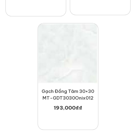
Gạch Đồng Tâm 30×30
MT-GDT3030Onix012
193,000
₫
₫