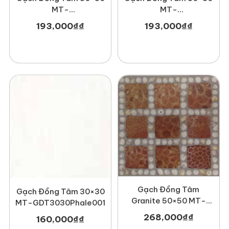
MT-
MT-
GDTDTD3030Melbourne00
GDT3030Hoabien004
193,000
₫
₫
193,000
₫
₫
Gạch Đồng Tâm
Gạch Đồng Tâm 30×30
Granite 50×50 MT-
MT-GDT3030Phale001
GDTDTD5050Truongsavn
268,000
₫
₫
160,000
₫
₫