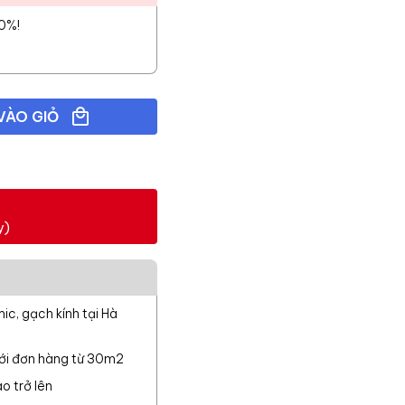
10%!
VÀO GIỎ
y)
c, gạch kính tại Hà
với đơn hàng từ 30m2
o trở lên