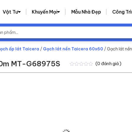
Vật Tư
Khuyến Mại
Mẫu Nhà Đẹp
Công Trì
ạch ốp lát Taicera
/
Gạch lát nền Taicera 60x60
/ Gạch lát n
600m MT-G68975S
(
0
đánh giá )
0
0
trên
5
dựa
trên
đánh
giá