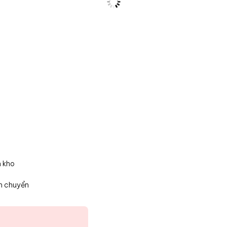
n kho
n chuyển