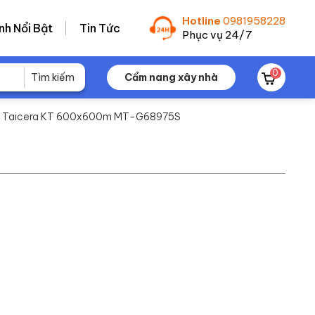
Hotline
0981958228
nh Nổi Bật
Tin Tức
Phục vụ 24/7
0
Cẩm nang xây nhà
ền Taicera KT 600x600m MT-G68975S