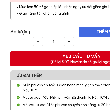
Mua hơn 50m² gạch ốp lát, nhận ngay ưu đãi giảm giá 
Giao hàng tận chân công trình
Số lượng:
THÊM 
-
+
YÊU CẦU TƯ VẤN
(Để lại SĐT. Newlando sẽ gọi lại nga
ƯU ĐÃI THÊM
Miễn phí vận chuyển: Gạch bông men, gạch thẻ cerami
Nội, HCM
Vật tư gạch/đá: Miễn phí vận nội thành Hà Nội, HCM 
Với vật tư keo: Miễn phí vận chuyển đơn hàng từ 20 ba