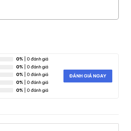
u. Do nó có bề mặt sáng bóng và láng cho nên mọi
ể. Mọi thứ trở nên dễ dàng hơn rất nhiều với những bề
0%
| 0 đánh giá
0%
| 0 đánh giá
0%
| 0 đánh giá
ĐÁNH GIÁ NGAY
0%
| 0 đánh giá
0%
| 0 đánh giá