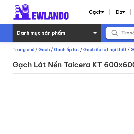
Gạch
Đá
Danh mục sản phẩm
Trang chủ
/
Gạch
/
Gạch ốp lát
/
Gạch ốp lát nội thất
/
G
Gạch Lát Nền Taicera KT 600x