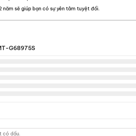
-G68975S cao cấp mọi thứ trở nên đơn giản hơn rất nhiề
2 năm sẽ giúp bạn có sự yên tâm tuyệt đối.
ợc mọi bụi bẩn một cách nhanh chóng và tiện lợi nhất có th
m MT-G68975S