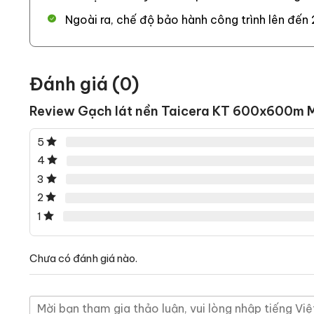
Với sản phẩm gạch lát nền Taicera KT 600x600m MT
Ngoài ra, chế độ bảo hành công trình lên đến 
người có thể dễ dàng vệ sinh, lau chùi và loại bỏ đư
mặt được lát.
Đánh giá (0)
Review Gạch lát nền Taicera KT 600x600
5
4
3
2
1
Chưa có đánh giá nào.