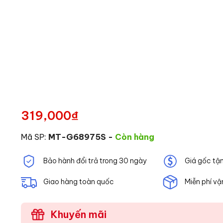
319,000
₫
Mã SP:
MT-G68975S
-
Còn hàng
Bảo hành đổi trả trong 30 ngày
Giá gốc tậ
Giao hàng toàn quốc
Miễn phí vậ
Khuyến mãi