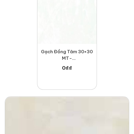
Gạch Đồng Tâm 30×30
MT-
GDT3030Phale002
0
₫
₫