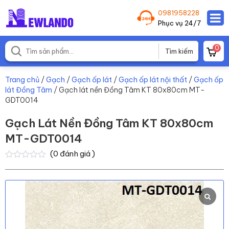
0981958228
Phục vụ 24/7
0
Trang chủ
/
Gạch
/
Gạch ốp lát
/
Gạch ốp lát nội thất
/
Gạch ốp
lát Đồng Tâm
/ Gạch lát nền Đồng Tâm KT 80x80cm MT-
GDT0014
Gạch Lát Nền Đồng Tâm KT 80x80cm
MT-GDT0014
(
0
đánh giá )
0
0
trên
5
dựa
trên
đánh
giá