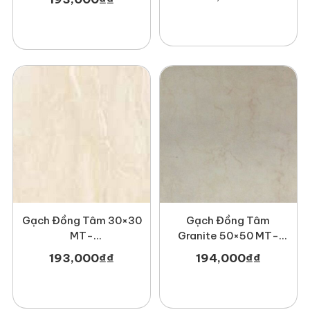
Gạch Đồng Tâm 30×30
Gạch Đồng Tâm
MT-
Granite 50×50 MT-
GDTDTD3030Canberra001
GDT5050Newcastle
193,000
₫
₫
194,000
₫
₫