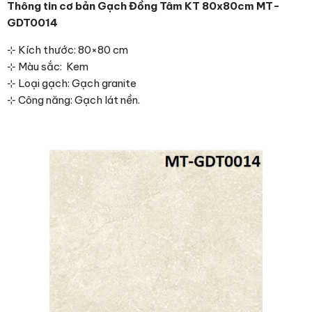
Thông tin cơ bản Gạch Đồng Tâm KT 80x80cm MT-
GDT0014
⊹ Kích thước: 80×80 cm
⊹ Màu sắc: Kem
⊹ Loại gạch: Gạch granite
⊹ Công năng: Gạch lát nền.