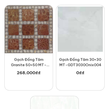
Gạch Đồng Tâm
Gạch Đồng Tâm 30×30
Granite 50×50 MT-
MT-GDT3030Onix004
GDTDTD5050Truongsavn
268,000
₫
₫
0
₫
₫