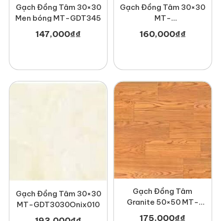
Gạch Đồng Tâm 30×30
Gạch Đồng Tâm 30×30
Men bóng MT-GDT345
MT-
GDT3030Hoada002
147,000
₫
₫
160,000
₫
₫
Gạch Đồng Tâm
Gạch Đồng Tâm 30×30
Granite 50×50 MT-
MT-GDT3030Onix010
GDT5050Gosan004
175,000
₫
₫
193,000
₫
₫