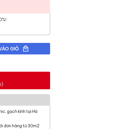
10%!
VÀO GIỎ
y)
c, gạch kính tại Hà
với đơn hàng từ 30m2