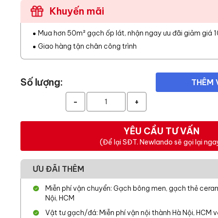
Khuyến mãi
Mua hơn 50m² gạch ốp lát, nhận ngay ưu đãi giảm giá 
Giao hàng tận chân công trình
Số lượng:
THÊM 
-
+
YÊU CẦU TƯ VẤN
(Để lại SĐT. Newlando sẽ gọi lại nga
ƯU ĐÃI THÊM
Miễn phí vận chuyển: Gạch bông men, gạch thẻ cerami
Nội, HCM
Vật tư gạch/đá: Miễn phí vận nội thành Hà Nội, HCM 