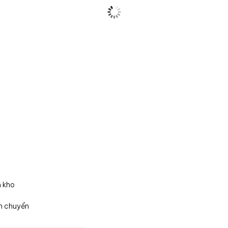
n kho
n chuyển