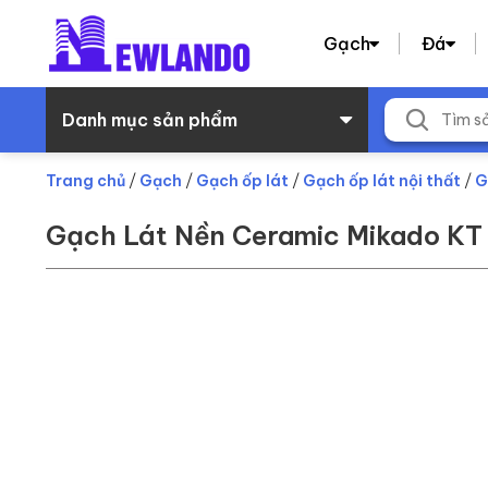
Gạch
Đá
Danh mục sản phẩm
Trang chủ
/
Gạch
/
Gạch ốp lát
/
Gạch ốp lát nội thất
/
G
Gạch Lát Nền Ceramic Mikado 