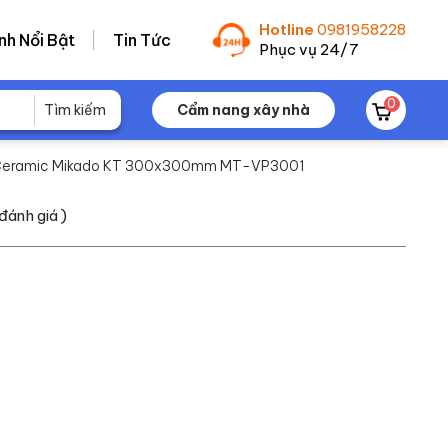
Hotline
0981958228
nh Nổi Bật
Tin Tức
Phục vụ 24/7
0
Cẩm nang xây nhà
n Ceramic Mikado KT 300x300mm MT-VP3001
đánh giá )