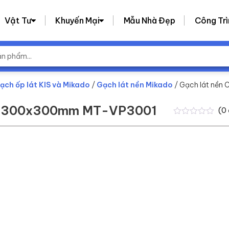
Vật Tư
Khuyến Mại
Mẫu Nhà Đẹp
Công Trì
ạch ốp lát KIS và Mikado
/
Gạch lát nền Mikado
/ Gạch lát nề
KT 300x300mm MT-VP3001
(
0
0
0
trên
5
dựa
trên
đánh
giá