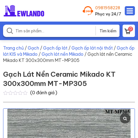
0981958228
Phục vụ 24/7
0
Trang chủ
/
Gạch
/
Gạch ốp lát
/
Gạch ốp lát nội thất
/
Gạch ốp
lát KIS và Mikado
/
Gạch lát nền Mikado
/ Gạch lát nền Ceramic
Mikado KT 300x300mm MT-MP305
Gạch Lát Nền Ceramic Mikado KT
300x300mm MT-MP305
(
0
đánh giá )
0
0
trên
5
dựa
trên
đánh
giá