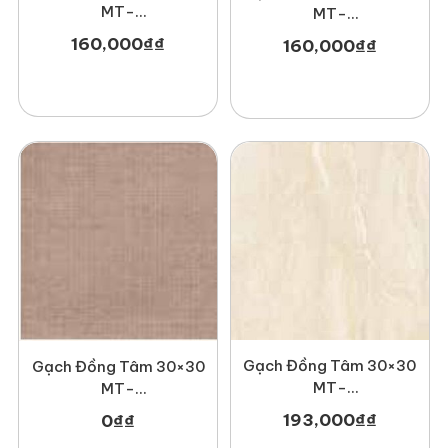
MT-
MT-
GDT3030Haivan002
GDT3030Nonnuoc001
160,000
₫
₫
160,000
₫
₫
Gạch Đồng Tâm 30×30
Gạch Đồng Tâm 30×30
MT-
MT-
GDTDTD3030Canberra001
GDT3030Mosaic002
193,000
₫
₫
0
₫
₫