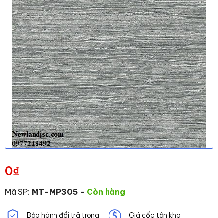
0
₫
Mã SP:
MT-MP305
-
Còn hàng
Bảo hành đổi trả trong
Giá gốc tận kho