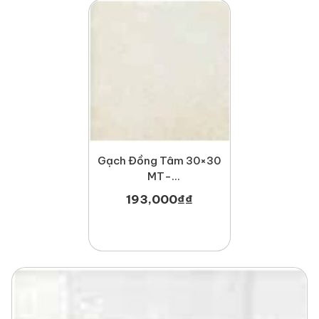
Gạch Đồng Tâm 30×30
MT-
GDT3030Hoabien002
193,000
₫
₫