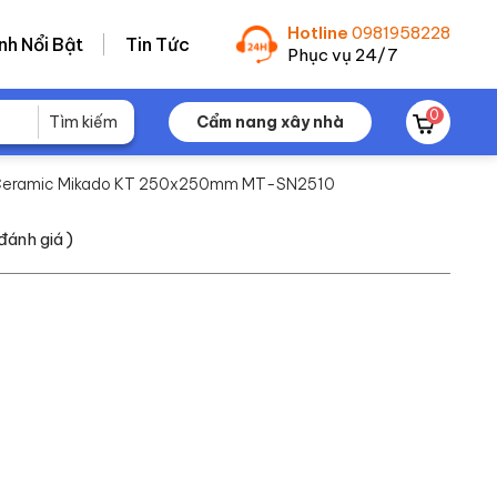
Hotline
0981958228
nh Nổi Bật
Tin Tức
Phục vụ 24/7
0
Cẩm nang xây nhà
n Ceramic Mikado KT 250x250mm MT-SN2510
đánh giá )