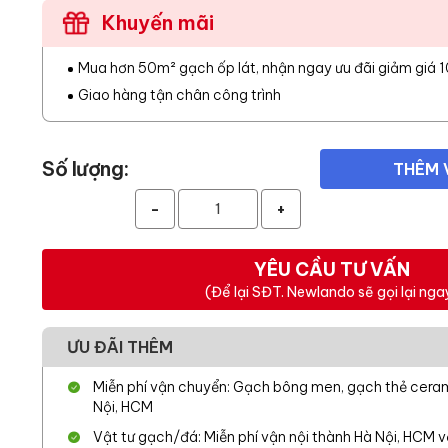
Khuyến mãi
Mua hơn 50m² gạch ốp lát, nhận ngay ưu đãi giảm giá 
Giao hàng tận chân công trình
Số lượng:
THÊM 
-
+
YÊU CẦU TƯ VẤN
(Để lại SĐT. Newlando sẽ gọi lại nga
ƯU ĐÃI THÊM
Miễn phí vận chuyển: Gạch bông men, gạch thẻ cerami
Nội, HCM
Vật tư gạch/đá: Miễn phí vận nội thành Hà Nội, HCM 