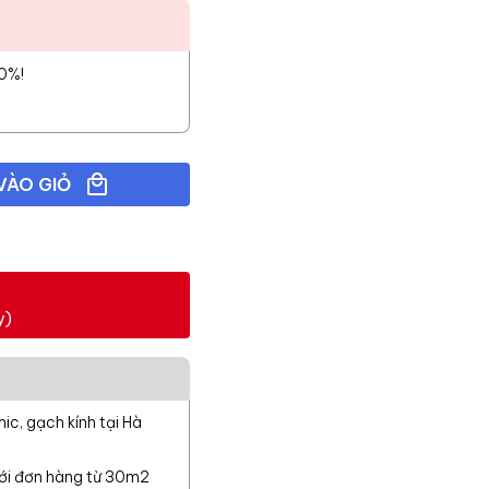
10%!
VÀO GIỎ
y)
c, gạch kính tại Hà
với đơn hàng từ 30m2