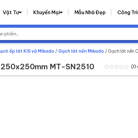
Vật Tư
Khuyến Mại
Mẫu Nhà Đẹp
Công Trì
ạch ốp lát KIS và Mikado
/
Gạch lát nền Mikado
/ Gạch lát nề
KT 250x250mm MT-SN2510
(
0
0
0
trên
5
dựa
trên
đánh
giá