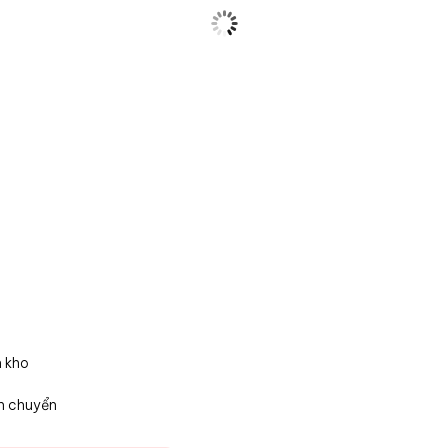
n kho
n chuyển