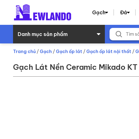
Gạch
Đá
Danh mục sản phẩm
Trang chủ
/
Gạch
/
Gạch ốp lát
/
Gạch ốp lát nội thất
/
G
Gạch Lát Nền Ceramic Mikado 