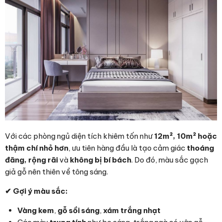
Với các phòng ngủ diện tích khiêm tốn như
12m², 10m² hoặc
thậm chí nhỏ hơn
, ưu tiên hàng đầu là tạo cảm giác
thoáng
đãng, rộng rãi
và
không bị bí bách
. Do đó, màu sắc gạch
giả gỗ nên thiên về tông sáng.
✔
Gợi ý màu sắc:
Vàng kem
,
gỗ sồi sáng
,
xám trắng nhạt