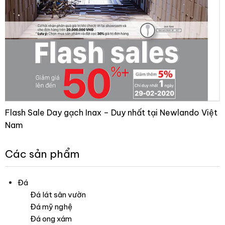
Flash Sale Day gạch Inax – Duy nhất tại Newlando Việt
Nam
Các sản phẩm
Đá
Đá lát sân vườn
Đá mỹ nghệ
Đá ong xám