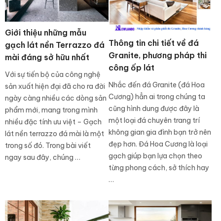
Giới thiệu những mẫu
Thông tin chi tiết về đá
gạch lát nền Terrazzo đá
Granite, phương pháp thi
mài đáng sở hữu nhất
công ốp lát
Với sự tiến bộ của công nghệ
Nhắc đến đá Granite (đá Hoa
sản xuất hiện đại đã cho ra đời
Cương) hẳn ai trong chúng ta
ngày càng nhiều các dòng sản
cũng hình dung được đây là
phẩm mới, mang trong mình
một loại đá chuyên trang trí
nhiều đặc tính ưu việt – Gạch
không gian gia đình bạn trở nên
lát nền terrazzo đá mài là một
đẹp hơn. Đá Hoa Cương là loại
trong số đó. Trong bài viết
gạch giúp bạn lựa chọn theo
ngay sau đây, chúng …
từng phong cách, sở thích hay
…