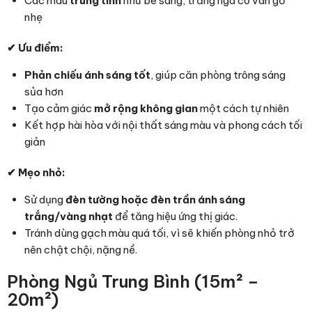
Các màu
trung tính
như be sáng, trắng ngà có vân gỗ
nhẹ
✔
Ưu điểm:
Phản chiếu ánh sáng tốt
, giúp căn phòng trông sáng
sủa hơn
Tạo cảm giác
mở rộng không gian
một cách tự nhiên
Kết hợp hài hòa với nội thất sáng màu và phong cách tối
giản
✔
Mẹo nhỏ:
Sử dụng
đèn tường hoặc đèn trần ánh sáng
trắng/vàng nhạt
để tăng hiệu ứng thị giác.
Tránh dùng gạch màu quá tối, vì sẽ khiến phòng nhỏ trở
nên chật chội, nặng nề.
Phòng Ngủ Trung Bình (15m² –
20m²)