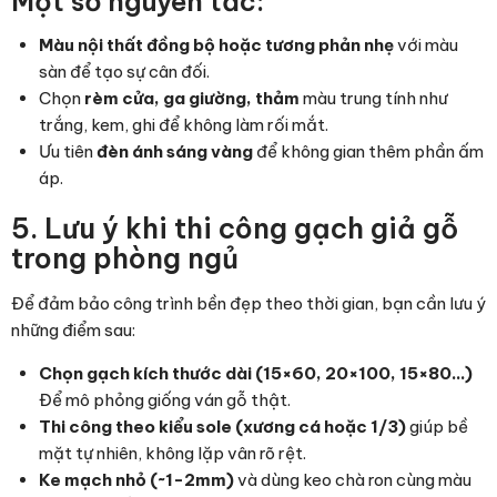
Một số nguyên tắc:
Màu nội thất đồng bộ hoặc tương phản nhẹ
với màu
sàn để tạo sự cân đối.
Chọn
rèm cửa, ga giường, thảm
màu trung tính như
trắng, kem, ghi để không làm rối mắt.
Ưu tiên
đèn ánh sáng vàng
để không gian thêm phần ấm
áp.
5. Lưu ý khi thi công gạch giả gỗ
trong phòng ngủ
Để đảm bảo công trình bền đẹp theo thời gian, bạn cần lưu ý
những điểm sau:
Chọn gạch kích thước dài (15×60, 20×100, 15×80…)
Để mô phỏng giống ván gỗ thật.
Thi công theo kiểu sole (xương cá hoặc 1/3)
giúp bề
mặt tự nhiên, không lặp vân rõ rệt.
Ke mạch nhỏ (~1-2mm)
và dùng keo chà ron cùng màu