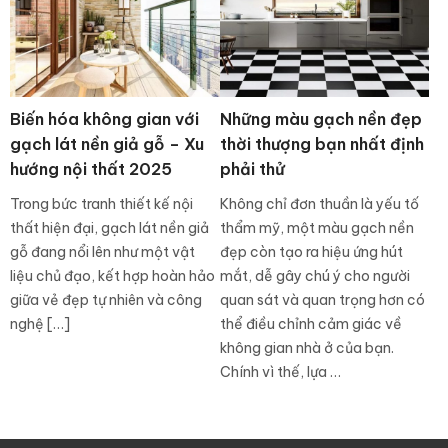
Biến hóa không gian với
Những màu gạch nền đẹp
gạch lát nền giả gỗ – Xu
thời thượng bạn nhất định
hướng nội thất 2025
phải thử
Trong bức tranh thiết kế nội
Không chỉ đơn thuần là yếu tố
thất hiện đại, gạch lát nền giả
thẩm mỹ, một màu gạch nền
gỗ đang nổi lên như một vật
đẹp còn tạo ra hiệu ứng hút
liệu chủ đạo, kết hợp hoàn hảo
mắt, dễ gây chú ý cho người
giữa vẻ đẹp tự nhiên và công
quan sát và quan trọng hơn có
nghệ […]
thể điều chỉnh cảm giác về
không gian nhà ở của bạn.
Chính vì thế, lựa …