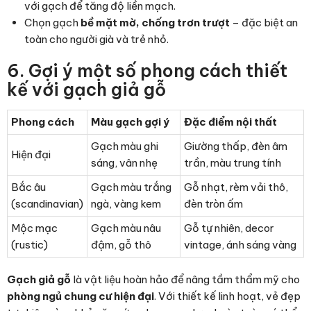
với gạch để tăng độ liền mạch.
Chọn gạch
bề mặt mờ, chống trơn trượt
– đặc biệt an
toàn cho người già và trẻ nhỏ.
6. Gợi ý một số phong cách thiết
kế với gạch giả gỗ
Phong cách
Màu gạch gợi ý
Đặc điểm nội thất
Gạch màu ghi
Giường thấp, đèn âm
Hiện đại
sáng, vân nhẹ
trần, màu trung tính
Bắc âu
Gạch màu trắng
Gỗ nhạt, rèm vải thô,
(scandinavian)
ngà, vàng kem
đèn tròn ấm
Mộc mạc
Gạch màu nâu
Gỗ tự nhiên, decor
(rustic)
đậm, gỗ thô
vintage, ánh sáng vàng
Gạch giả gỗ
là vật liệu hoàn hảo để nâng tầm thẩm mỹ cho
phòng ngủ chung cư hiện đại
. Với thiết kế linh hoạt, vẻ đẹp