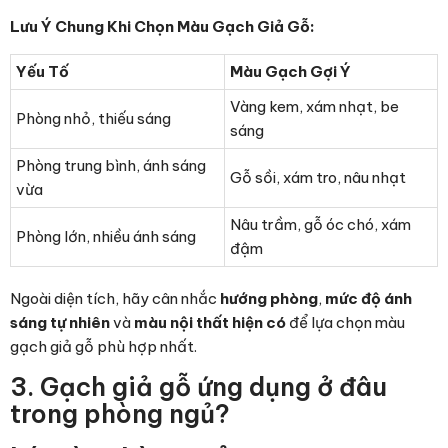
Lưu Ý Chung Khi Chọn Màu Gạch Giả Gỗ:
Yếu Tố
Màu Gạch Gợi Ý
Vàng kem, xám nhạt, be
Phòng nhỏ, thiếu sáng
sáng
Phòng trung bình, ánh sáng
Gỗ sồi, xám tro, nâu nhạt
vừa
Nâu trầm, gỗ óc chó, xám
Phòng lớn, nhiều ánh sáng
đậm
Ngoài diện tích, hãy cân nhắc
hướng phòng
,
mức độ ánh
sáng tự nhiên
và
màu nội thất hiện có
để lựa chọn màu
gạch giả gỗ phù hợp nhất.
3. Gạch giả gỗ ứng dụng ở đâu
trong phòng ngủ?