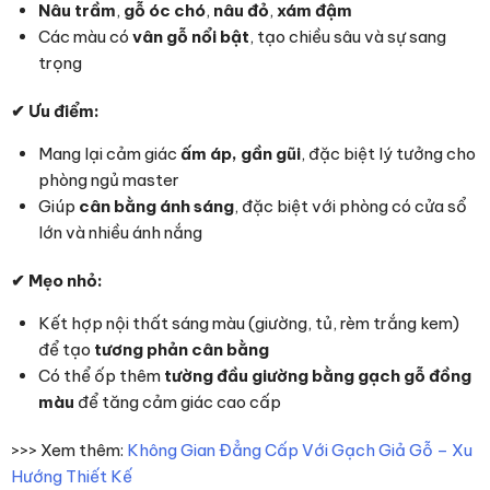
Nâu trầm
,
gỗ óc chó
,
nâu đỏ
,
xám đậm
Các màu có
vân gỗ nổi bật
, tạo chiều sâu và sự sang
trọng
✔
Ưu điểm:
Mang lại cảm giác
ấm áp, gần gũi
, đặc biệt lý tưởng cho
phòng ngủ master
Giúp
cân bằng ánh sáng
, đặc biệt với phòng có cửa sổ
lớn và nhiều ánh nắng
✔
Mẹo nhỏ:
Kết hợp nội thất sáng màu (giường, tủ, rèm trắng kem)
để tạo
tương phản cân bằng
Có thể ốp thêm
tường đầu giường bằng gạch gỗ đồng
màu
để tăng cảm giác cao cấp
>>> Xem thêm:
Không Gian Đẳng Cấp Với Gạch Giả Gỗ – Xu
Hướng Thiết Kế