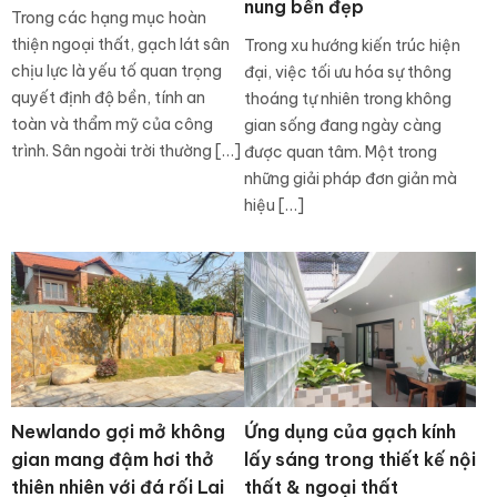
nung bền đẹp
Trong các hạng mục hoàn
thiện ngoại thất, gạch lát sân
Trong xu hướng kiến trúc hiện
chịu lực là yếu tố quan trọng
đại, việc tối ưu hóa sự thông
quyết định độ bền, tính an
thoáng tự nhiên trong không
toàn và thẩm mỹ của công
gian sống đang ngày càng
trình. Sân ngoài trời thường […]
được quan tâm. Một trong
những giải pháp đơn giản mà
hiệu […]
Newlando gợi mở không
Ứng dụng của gạch kính
gian mang đậm hơi thở
lấy sáng trong thiết kế nội
thiên nhiên với đá rối Lai
thất & ngoại thất