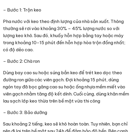
– Bước 1: Trộn keo
Pha nước với keo theo định lượng của nhà sản xuất. Thông
thường sẽ rơi vào khoảng 30% – 45% lượng nước so với
lượng keo khô. Sau đó, khuấy hỗn hợp bằng tay hoặc máy
trong khoảng 10-15 phút đến hỗn hợp hòa trộn đồng nhất;
có độ dẻo cao.
– Bước 2: Chà ron
Dùng bay cao su hoặc súng bắn keo để trét keo dọc theo
đường ron giữa các viên gạch. Đợi khoảng 15 phút, dùng
ngón tay đã bọc găng cao su hoặc ống nhựa mềm miết vào
viên gạch nhằm tăng độ kết dính. Cuối cùng, dùng khăn mềm
lau sạch lớp keo thừa trên bề mặt vừa thi công
– Bước 3: Bảo dưỡng
Sau khoảng 2 tiếng, keo sẽ khô hoàn toàn. Tuy nhiên, bạn chỉ
nên đi lại trên bề mặt sau 24h để đảm bảo độ bền. Bên cạnh