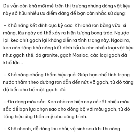
Dù vẫn còn khá mới mẻ trên thị trường nhưng dòng vật liệu
này sở hữu nhiều ưu điểm đáng để bạn cân nhắc sử dụng:
– Khả năng kết dính cực kỳ cao: Khi chà ron bằng vữa, xi
măng, lâu ngày có thể xảy ra hiện tượng bong tróc. Ngược
lại, keo chít gạch lại không diễn ra tình trạng này. Ngoài ra,
keo còn tăng khả năng kết dính tối ưu cho nhiều loại vật liệu
như: gạch thẻ, đá granite, gạch Mosiac, các loại gạch đá
khổ lớn…
– Khả năng chống thấm hiệu quả: Giúp hạn chế tình trạng
nước thấm theo đường ron dẫn đến nứt vỡ gạch, từ đó tăng
độ bền cho bề mặt gạch, đá.
– Đa dạng màu sắc: Keo chà ron hiện nay có rất nhiều màu
sắc để bạn lựa chọn sao cho đồng bộ với màu gạch, từ đó
tăng hiệu ứng thẩm mỹ cho công trình.
– Khô nhanh, dễ dàng lau chùi, vệ sinh sau khi thi công