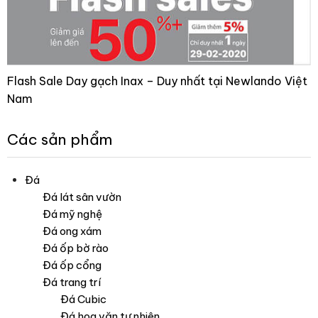
Flash Sale Day gạch Inax – Duy nhất tại Newlando Việt
Nam
Các sản phẩm
Đá
Đá lát sân vườn
Đá mỹ nghệ
Đá ong xám
Đá ốp bờ rào
Đá ốp cổng
Đá trang trí
Đá Cubic
Đá hoa văn tự nhiên