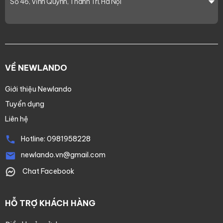
Số 46, Vĩnh Quỳnh, Thanh Trì, Hà Nội
VỀ NEWLANDO
Giới thiệu Newlando
Tuyển dụng
Liên hệ
Hotline:
0981958228
newlando.vn@gmail.com
Chat Facebook
HỖ TRỢ KHÁCH HÀNG