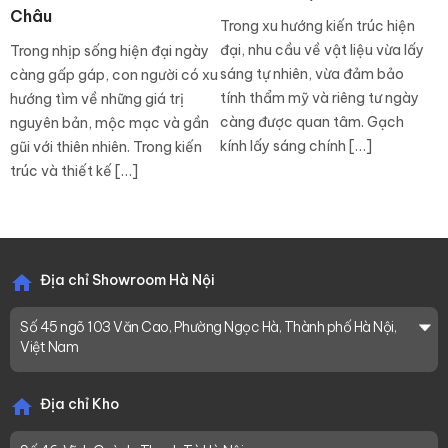
Châu
Trong xu hướng kiến trúc hiện
đại, nhu cầu về vật liệu vừa lấy
Trong nhịp sống hiện đại ngày
sáng tự nhiên, vừa đảm bảo
càng gấp gáp, con người có xu
tính thẩm mỹ và riêng tư ngày
hướng tìm về những giá trị
càng được quan tâm. Gạch
nguyên bản, mộc mạc và gần
kính lấy sáng chính […]
gũi với thiên nhiên. Trong kiến
trúc và thiết kế […]
Địa chỉ Showroom Hà Nội
Số 45 ngõ 103 Văn Cao, Phường Ngọc Hà, Thành phố Hà Nội,
Việt Nam
Địa chỉ Kho