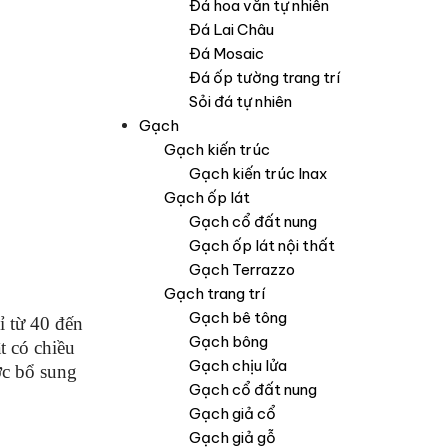
Đá hoa văn tự nhiên
Đá Lai Châu
Đá Mosaic
Đá ốp tường trang trí
Sỏi đá tự nhiên
Gạch
Gạch kiến trúc
Gạch kiến trúc Inax
Gạch ốp lát
Gạch cổ đất nung
Gạch ốp lát nội thất
Gạch Terrazzo
Gạch trang trí
Gạch bê tông
ỉ từ 40 đến
Gạch bông
t có chiều
Gạch chịu lửa
ợc bổ sung
Gạch cổ đất nung
Gạch giả cổ
Gạch giả gỗ