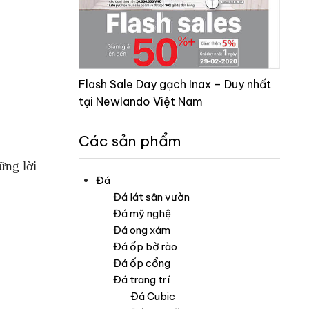
Flash Sale Day gạch Inax – Duy nhất
tại Newlando Việt Nam
Các sản phẩm
ững lời
Đá
Đá lát sân vườn
Đá mỹ nghệ
Đá ong xám
Đá ốp bờ rào
Đá ốp cổng
Đá trang trí
Đá Cubic