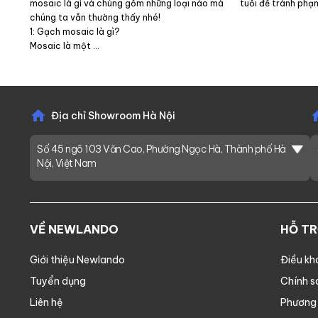
mosaic là gì và chúng gồm những loại nào mà
tuổi để tránh phạ
chúng ta vẫn thường thấy nhé!
1: Gạch mosaic là gì?
Mosaic là một …
Địa chỉ Showroom Hà Nội
Số 45 ngõ 103 Văn Cao, Phường Ngọc Hà, Thành phố Hà
Nội, Việt Nam
VỀ NEWLANDO
HỖ T
Giới thiệu Newlando
Điều kh
Tuyển dụng
Chính s
Liên hệ
Phương 