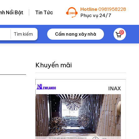
Hotline
0981958228
nh Nổi Bật
Tin Tức
Phục vụ 24/7
0
Cẩm nang xây nhà
Khuyến mãi