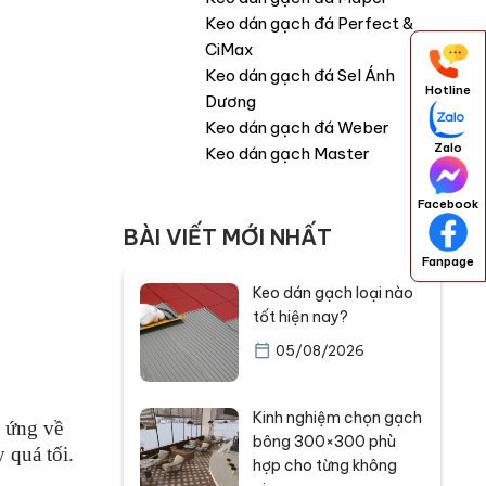
Keo dán gạch đá Perfect &
CiMax
Keo dán gạch đá Sel Ánh
Hotline
Dương
Keo dán gạch đá Weber
Zalo
Keo dán gạch Master
Facebook
BÀI VIẾT MỚI NHẤT
Fanpage
Keo dán gạch loại nào
tốt hiện nay?
05/08/2026
Kinh nghiệm chọn gạch
u ứng về
bông 300×300 phù
 quá tối.
hợp cho từng không