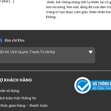
m phải […]
nhiều bởi chúng mang tính tự nhiên, lại có g
hơn sỏi bóng. Hơn nữa, dùng đá cuội đen tr
trang trí tạo được cảm giác thiên nhiên hơn
Không …
Địa chỉ Kho
Số 46, Vĩnh Quỳnh, Thanh Trì, Hà Nội
RỢ KHÁCH HÀNG
oản sử dụng
ách bảo mật thông tin
thức giao hàng – thanh toán