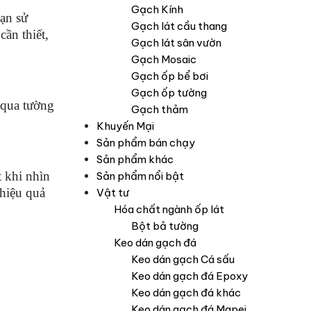
Gạch Kính
bạn sử
Gạch lát cầu thang
ần thiết,
Gạch lát sân vườn
Gạch Mosaic
Gạch ốp bể bơi
Gạch ốp tường
 qua tường
Gạch thảm
Khuyến Mại
Sản phẩm bán chạy
Sản phẩm khác
 khi nhìn
Sản phẩm nổi bật
 hiệu quả
Vật tư
Hóa chất ngành ốp lát
Bột bả tường
Keo dán gạch đá
Keo dán gạch Cá sấu
Keo dán gạch đá Epoxy
Keo dán gạch đá khác
Keo dán gạch đá Mapei