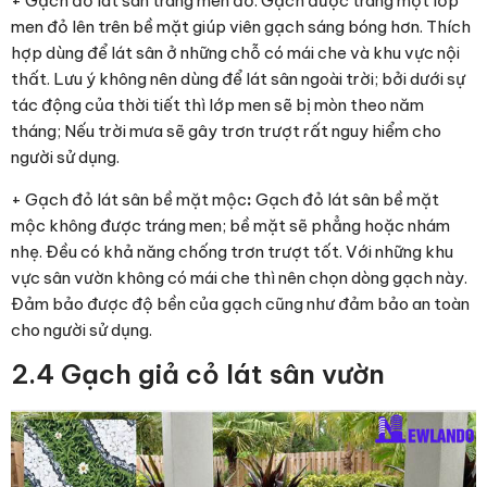
+ Gạch đỏ lát sân tráng men đỏ: Gạch được tráng một lớp
men đỏ lên trên bề mặt giúp viên gạch sáng bóng hơn. Thích
hợp dùng để lát sân ở những chỗ có mái che và khu vực nội
thất. Lưu ý không nên dùng để lát sân ngoài trời; bởi dưới sự
tác động của thời tiết thì lớp men sẽ bị mòn theo năm
tháng; Nếu trời mưa sẽ gây trơn trượt rất nguy hiểm cho
người sử dụng.
+ Gạch đỏ lát sân bề mặt mộc
:
Gạch đỏ lát sân bề mặt
mộc không được tráng men; bề mặt sẽ phẳng hoặc nhám
nhẹ. Đều có khả năng chống trơn trượt tốt. Với những khu
vực sân vườn không có mái che thì nên chọn dòng gạch này.
Đảm bảo được độ bền của gạch cũng như đảm bảo an toàn
cho người sử dụng.
2.4 Gạch giả cỏ lát sân vườn