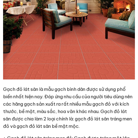
Gạch đỏ lát sân là mẫu gạch bình dân được sử dụng phổ
biến nhất hiện nay. Đáp ứng nhu cầu của người tiêu dùng nên
các hãng gạch sản xuất ra rất nhiều mẫu gạch đỏ với kích
thước, bề mặt, màu sắc, hoa văn khác nhau. Gạch đỏ lát
sân được chia làm 2 loại chính là: gạch đỏ lát sân tráng men
đỏ và gạch đỏ lát sân bề mặt mộc.