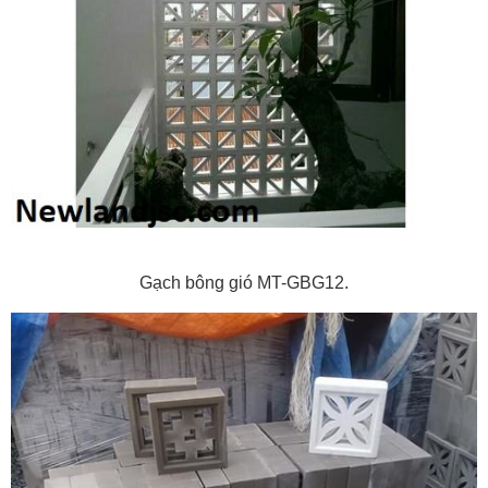
Gạch bông gió MT-GBG12.