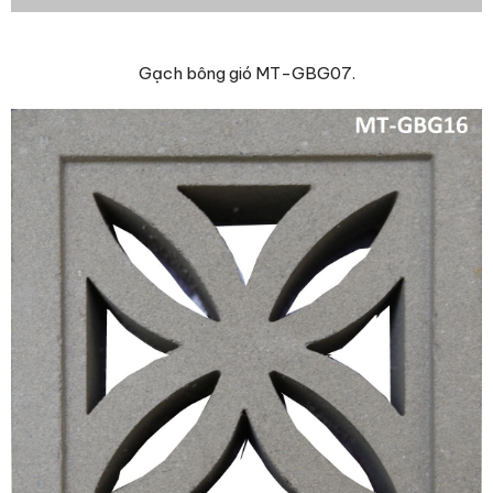
Gạch bông gió MT-GBG07.