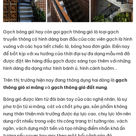
Gạch bông gió hay còn gọi gạch thông gió là loại gạch
truyền thông có hình dáng ban đầu của các viên gạch là hình
vuông với các họa tiết chiếc lá, bông hoa đơn giản. Đến nay
để bắt kịp với xu hướng của thời đại sự đa dạng mẫu mã đã
được đặt lên hàng đầu gạch được sáng tạo thêm với những
hình dáng đa dạng như: hình bánh ú, hình cánh bướm…
Trên thị trường hiện nay đang thông dụng hai dòng là
gạch
thông gió xi măng
và
gạch thông gió đất nung
.
Bông gió được làm từ đôi bàn tay của các nghệ nhân, là sự
pha trộn từ xi măng, cát và chất phụ gia, sản phẩm không
nung thân thiện môi trường được ép lực cao, chiụ lực lớn nên
dung rất nhiều trong việc thi công trang trí tường rào, vách
ngăn, vách dựng mặt tiền và tạo những điểm nhấn khá ấn
tượng nếu cover hay mix theo một bối cảnh nào đó.