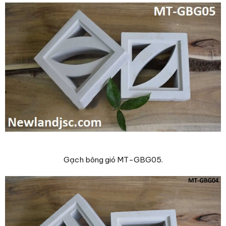
Gạch bông gió MT-GBG05.