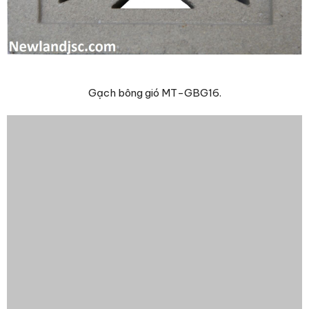
Gạch bông gió MT-GBG16.