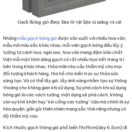
Những
mẫu gạch bông gió
được sản xuất với nhiều hoa văn,
mẫu mã màu sắc khác nhau, mỗi viên gạch bông đều lấy ý
tưởng từ cánh hoa, ngôi sao, hoa văn mang đậm bản chất
Việt mỗi một hình dáng gạch có rất nhiều họa tiết trang trí
bên trong khác nhau, thỏa mãn nhu cầu thẩm mỹ cho mọi
đối tượng khách hàng, tha hồ cho kiến trúc sư thỏa sức
sáng tạo. Và có thể lấy gió, lấy ánh sáng nhằm tạo sự thông
thoáng cho không gian khi sử dụng. Sự phá cách khi sử dụng
bông gió là các vách tường, mặt dựng sẽ phá cách, không
còn sự khô khăn hay “kín cổng cao tường” nữa mà chính là sự
hòa quyện, gần gủi thiên nhiên mang sắc thái riêng nhưng có
độ thẩm mỹ cao.
Kích thước gạch thông gió phổ biến 19x19cm(dày 6,5cm) đi