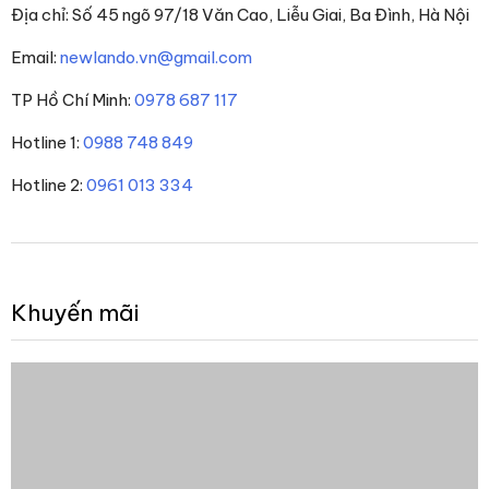
Địa chỉ: Số 45 ngõ 97/18 Văn Cao, Liễu Giai, Ba Đình, Hà Nội
Email:
newlando.vn@gmail.com
TP Hồ Chí Minh:
0978 687 117
Hotline 1:
0988 748 849
Hotline 2:
0961 013 334
Khuyến mãi