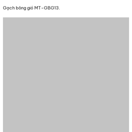
Gạch bông gió MT-GBG13.