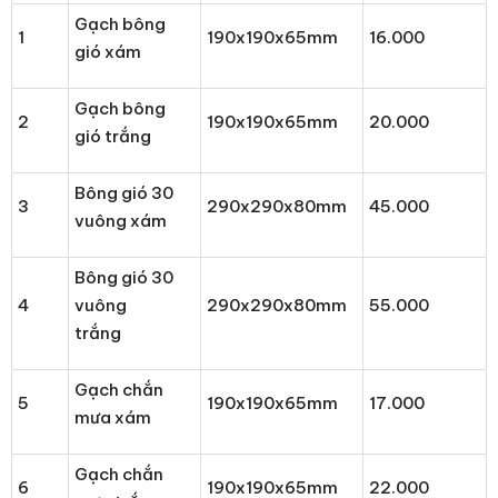
Gạch bông
1
190x190x65mm
16.000
gió xám
Gạch bông
2
190x190x65mm
20.000
gió trắng
Bông gió 30
3
290x290x80mm
45.000
vuông xám
Bông gió 30
4
vuông
290x290x80mm
55.000
trắng
Gạch chắn
5
190x190x65mm
17.000
mưa xám
Gạch chắn
6
190x190x65mm
22.000