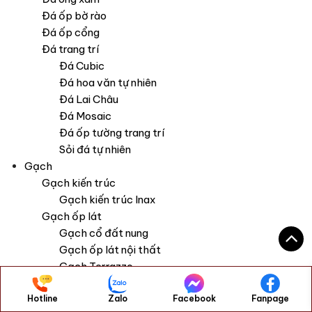
Gạch lát nền Trung Quốc 800x800mm FCYB80023B-HN
–
420.000 ₫
/m2
Hotline
Zalo
Facebook
Fanpage