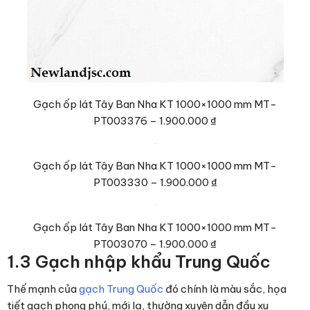
Gạch ốp lát Tây Ban Nha KT 1000×1000 mm MT-
PT003376 –
1.900.000 ₫