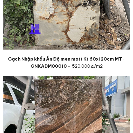
Gạch Nhập khẩu Ấn Độ men matt Kt 60x120cm MT-
GNKADM00010 –
520.000 ₫
/m2