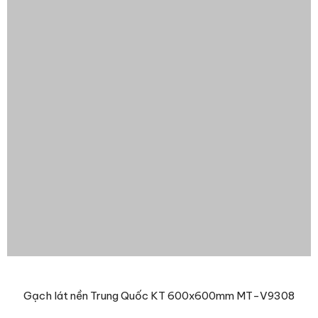
Gạch lát nền Trung Quốc 800x800mm CT8848-HN –
420.000 ₫
/m2