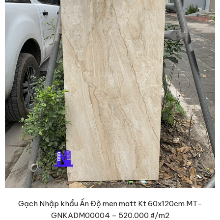
Gạch Nhập khẩu Ấn Độ men matt Kt 60x120cm MT-
GNKADM00004 –
520.000 ₫
/m2