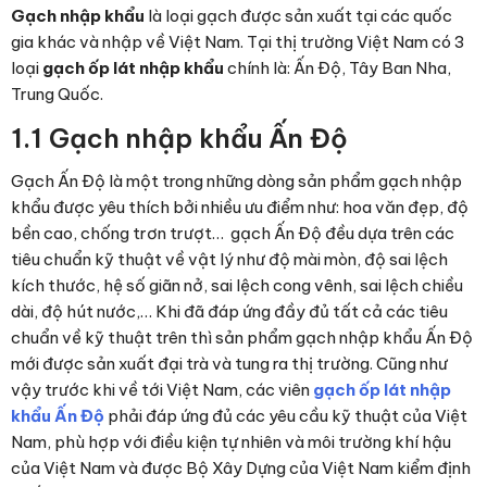
Gạch nhập khẩu
là loại gạch được sản xuất tại các quốc
gia khác và nhập về Việt Nam. Tại thị trường Việt Nam có 3
loại
gạch ốp lát nhập khẩu
chính là: Ấn Độ, Tây Ban Nha,
Trung Quốc.
1.1 Gạch nhập khẩu Ấn Độ
Gạch Ấn Độ là một trong những dòng sản phẩm gạch nhập
khẩu được yêu thích bởi nhiều ưu điểm như: hoa văn đẹp, độ
bền cao, chống trơn trượt… gạch Ấn Độ đều dựa trên các
tiêu chuẩn kỹ thuật về vật lý như độ mài mòn, độ sai lệch
kích thước, hệ số giãn nở, sai lệch cong vênh, sai lệch chiều
dài, độ hút nước,… Khi đã đáp ứng đầy đủ tất cả các tiêu
chuẩn về kỹ thuật trên thì sản phẩm gạch nhập khẩu Ấn Độ
mới được sản xuất đại trà và tung ra thị trường. Cũng như
vậy trước khi về tới Việt Nam, các viên
gạch ốp lát nhập
khẩu Ấn Độ
phải đáp ứng đủ các yêu cầu kỹ thuật của Việt
Nam, phù hợp với điều kiện tự nhiên và môi trường khí hậu
của Việt Nam và được Bộ Xây Dựng của Việt Nam kiểm định