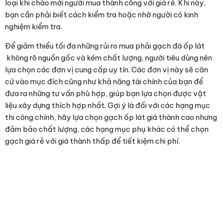
Gạch lát nền Trung Quốc 800x800mm CT8818-HN –
420.000 ₫
/m2