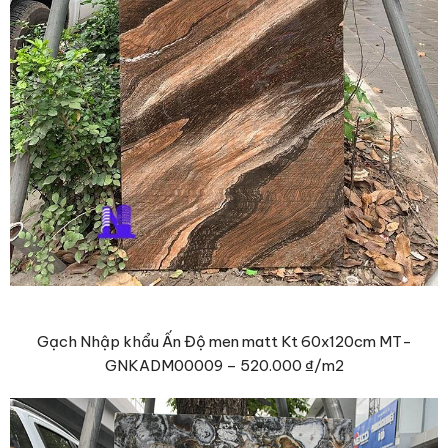
Gạch Nhập khẩu Ấn Độ men matt Kt 60x120cm MT-
GNKADM00009 –
520.000 ₫
/m2