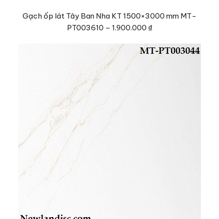
Gạch ốp lát Tây Ban Nha KT 1500×3000 mm MT-
PT003610
–
1.900.000 ₫