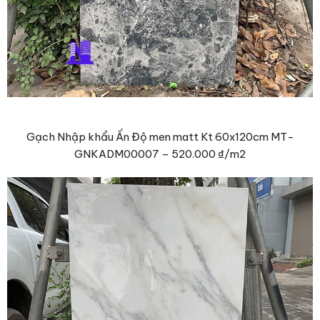
Gạch Nhập khẩu Ấn Độ men matt Kt 60x120cm MT-
GNKADM00007 –
520.000 ₫
/m2