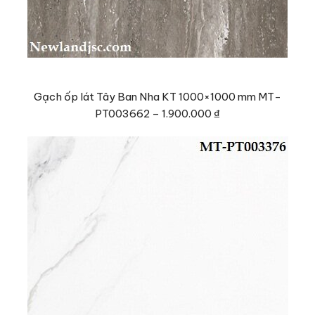
Gạch ốp lát Tây Ban Nha KT 1000×1000 mm MT-
PT003662 –
1.900.000 ₫