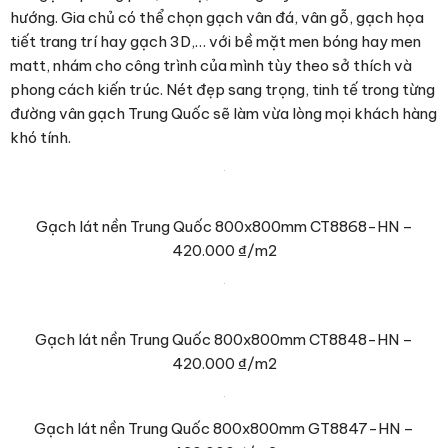
Gạch ốp lát Tây Ban Nha KT 1000×1000 mm MT-
PT003330
– 1.900.000 ₫