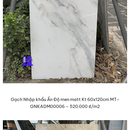
Gạch Nhập khẩu Ấn Độ men matt Kt 60x120cm MT-
GNKADM00006 –
520.000 ₫
/m2