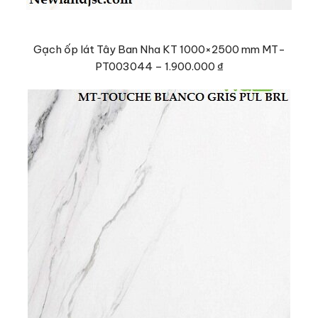
Gạch ốp lát Tây Ban Nha KT 1000×2500 mm MT-
PT003044
–
1.900.000 ₫