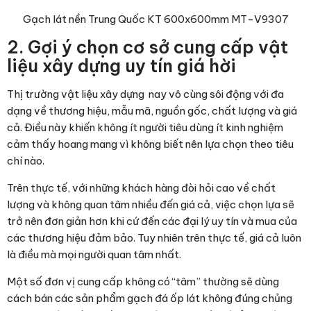
Gạch lát nền Trung Quốc 800x800mm G8816-HN –
420.000 ₫
/m2