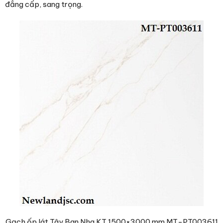
đẳng cấp, sang trọng.
Gạch ốp lát Tây Ban Nha KT 1500×3000 mm MT-PT003611