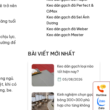
Keo dán gạch đá Perfect &
ẽ trở nên
CiMax
Keo dán gạch đá Sel Ánh
tăng tuổi
Dương
Keo dán gạch đá Weber
Keo dán gạch Master
chịu lực,
thường để
BÀI VIẾT MỚI NHẤT
Keo dán gạch loại nào
tốt hiện nay?
òng ngủ.
05/08/2026
t, khi có
ng, be.
Kinh nghiệm chọn gạch
Hotline
bông 300×300 phù
hợp cho từng không
Zalo