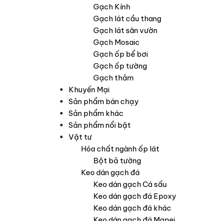
Gạch Kính
Gạch lát cầu thang
Gạch lát sân vườn
Gạch Mosaic
Gạch ốp bể bơi
Gạch ốp tường
Gạch thảm
Khuyến Mại
Sản phẩm bán chạy
Sản phẩm khác
Sản phẩm nổi bật
Vật tư
Hóa chất ngành ốp lát
Bột bả tường
Keo dán gạch đá
Keo dán gạch Cá sấu
Keo dán gạch đá Epoxy
Keo dán gạch đá khác
Keo dán gạch đá Mapei