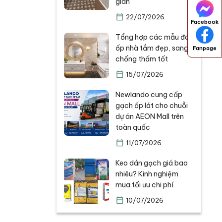
gian
22/07/2026
Facebook
Tổng hợp các mẫu đá
ốp nhà tắm đẹp, sang,
Fanpage
chống thấm tốt
15/07/2026
Newlando cung cấp
gạch ốp lát cho chuỗi
dự án AEON Mall trên
toàn quốc
11/07/2026
Keo dán gạch giá bao
nhiêu? Kinh nghiệm
mua tối ưu chi phí
10/07/2026