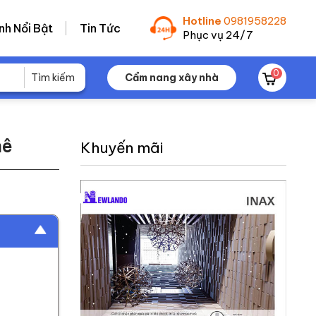
Hotline
0981958228
nh Nổi Bật
Tin Tức
Phục vụ 24/7
0
Cẩm nang xây nhà
mê
Khuyến mãi