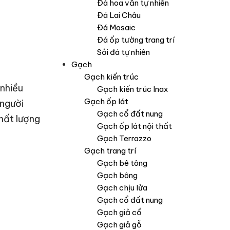
Đá hoa văn tự nhiên
Đá Lai Châu
Đá Mosaic
Đá ốp tường trang trí
Sỏi đá tự nhiên
Gạch
Gạch kiến trúc
 nhiều
Gạch kiến trúc Inax
Gạch ốp lát
 người
Gạch cổ đất nung
hất lượng
Gạch ốp lát nội thất
Gạch Terrazzo
Gạch trang trí
Gạch bê tông
Gạch bông
Gạch chịu lửa
Gạch cổ đất nung
Gạch giả cổ
Gạch giả gỗ