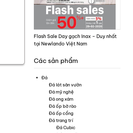
Flash Sale Day gạch Inax – Duy nhất
tại Newlando Việt Nam
Các sản phẩm
Đá
Đá lát sân vườn
Đá mỹ nghệ
Đá ong xám
Đá ốp bờ rào
Đá ốp cổng
Đá trang trí
Đá Cubic