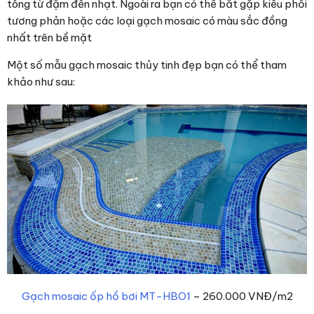
tông từ đậm đến nhạt. Ngoài ra bạn có thể bắt gặp kiểu phối
tương phản hoặc các loại gạch mosaic có màu sắc đồng
nhất trên bề mặt
Một số mẫu gạch mosaic thủy tinh đẹp bạn có thể tham
khảo như sau:
Gạch mosaic ốp hồ bơi MT-HBO1
– 260.000 VNĐ/m2