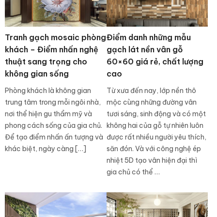
Tranh gạch mosaic phòng
Điểm danh những mẫu
khách – Điểm nhấn nghệ
gạch lát nền vân gỗ
thuật sang trọng cho
60×60 giá rẻ, chất lượng
không gian sống
cao
Phòng khách là không gian
Từ xưa đến nay, lớp nền thô
trung tâm trong mỗi ngôi nhà,
mộc cùng những đường vân
nơi thể hiện gu thẩm mỹ và
tươi sáng, sinh động và có một
phong cách sống của gia chủ.
không hai của gỗ tự nhiên luôn
Để tạo điểm nhấn ấn tượng và
được rất nhiều người yêu thích,
khác biệt, ngày càng […]
săn đón. Và với công nghệ ép
nhiệt 5D tạo vân hiện đại thì
gia chủ có thể …