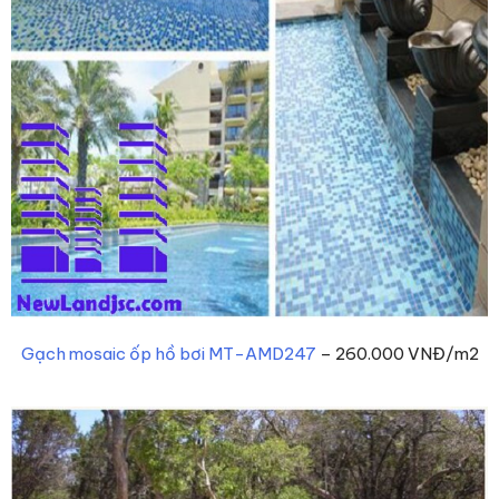
Gạch mosaic ốp hồ bơi MT-AMD247
– 260.000 VNĐ/m2