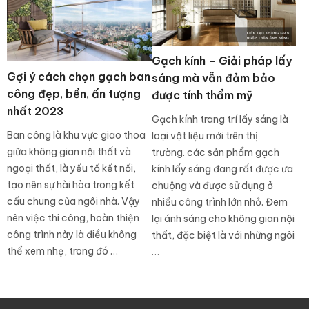
Gạch kính – Giải pháp lấy
Gợi ý cách chọn gạch ban
sáng mà vẫn đảm bảo
công đẹp, bền, ấn tượng
được tính thẩm mỹ
nhất 2023
Gạch kính trang trí lấy sáng là
Ban công là khu vực giao thoa
loại vật liệu mới trên thị
giữa không gian nội thất và
trường. các sản phẩm gạch
ngoại thất, là yếu tố kết nối,
kính lấy sáng đang rất được ưa
tạo nên sự hài hòa trong kết
chuộng và được sử dụng ở
cấu chung của ngôi nhà. Vậy
nhiều công trình lớn nhỏ. Đem
nên việc thi công, hoàn thiện
lại ánh sáng cho không gian nội
công trình này là điều không
thất, đặc biệt là với những ngôi
thể xem nhẹ, trong đó …
…