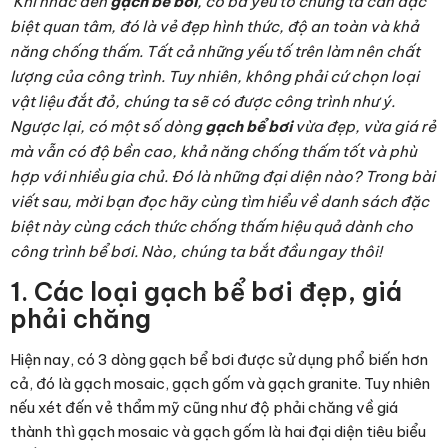
Khi nhắc đến
gạch bể bơi
, có ba yếu tố chúng ta cần đặc
biệt quan tâm, đó là vẻ đẹp hình thức, độ an toàn và khả
năng chống thấm. Tất cả những yếu tố trên làm nên chất
lượng của công trình. Tuy nhiên, không phải cứ chọn loại
vật liệu đắt đỏ, chúng ta sẽ có được công trình như ý.
Ngược lại, có một số dòng
gạch bể bơi
vừa đẹp, vừa giá rẻ
mà vẫn có độ bền cao, khả năng chống thấm tốt và phù
hợp với nhiều gia chủ. Đó là những đại diện nào? Trong bài
viết sau, mời bạn đọc hãy cùng tìm hiểu về danh sách đặc
biệt này cùng cách thức chống thấm hiệu quả dành cho
công trình bể bơi. Nào, chúng ta bắt đầu ngay thôi!
1. Các loại gạch bể bơi đẹp, giá
phải chăng
Hiện nay, có 3 dòng gạch bể bơi được sử dụng phổ biến hơn
cả, đó là gạch mosaic, gạch gốm và gạch granite. Tuy nhiên
nếu xét đến vẻ thẩm mỹ cũng như độ phải chăng về giá
thành thì gạch mosaic và gạch gốm là hai đại diện tiêu biểu