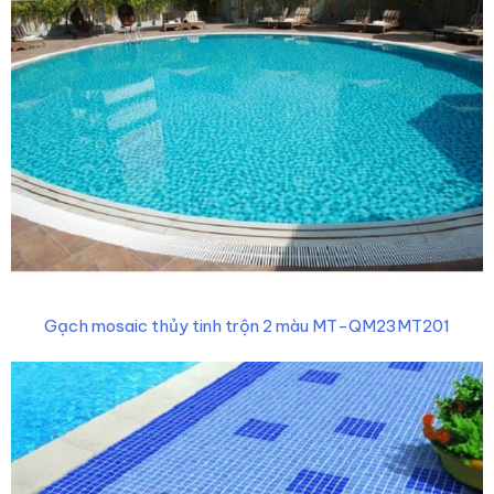
Gạch mosaic thủy tinh trộn 2 màu MT-QM23MT201