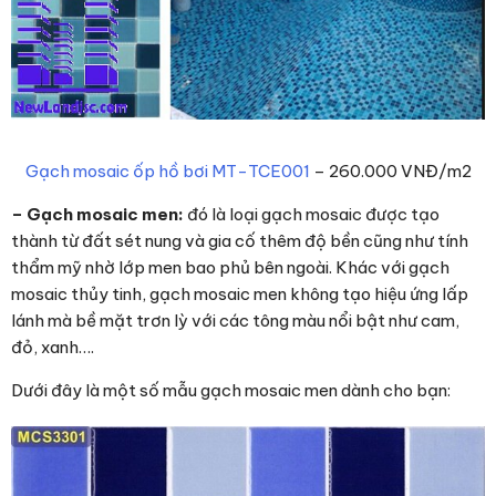
Gạch mosaic ốp hồ bơi MT-TCE001
– 260.000 VNĐ/m2
– Gạch mosaic men:
đó là loại gạch mosaic được tạo
thành từ đất sét nung và gia cố thêm độ bền cũng như tính
thẩm mỹ nhờ lớp men bao phủ bên ngoài. Khác với gạch
mosaic thủy tinh, gạch mosaic men không tạo hiệu ứng lấp
lánh mà bề mặt trơn lỳ với các tông màu nổi bật như cam,
đỏ, xanh….
Dưới đây là một số mẫu gạch mosaic men dành cho bạn: