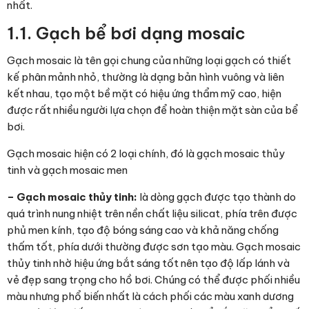
nhất.
1.1. Gạch bể bơi dạng mosaic
Gạch mosaic là tên gọi chung của những loại gạch có thiết
kế phân mảnh nhỏ, thường là dạng bản hình vuông và liên
kết nhau, tạo một bề mặt có hiệu ứng thẩm mỹ cao, hiện
được rất nhiều người lựa chọn để hoàn thiện mặt sàn của bể
bơi.
Gạch mosaic hiện có 2 loại chính, đó là gạch mosaic thủy
tinh và gạch mosaic men
– Gạch mosaic thủy tinh:
là dòng gạch được tạo thành do
quá trình nung nhiệt trên nền chất liệu silicat, phía trên được
phủ men kính, tạo độ bóng sáng cao và khả năng chống
thấm tốt, phía dưới thường được sơn tạo màu. Gạch mosaic
thủy tinh nhờ hiệu ứng bắt sáng tốt nên tạo độ lấp lánh và
vẻ đẹp sang trọng cho hồ bơi. Chúng có thể được phối nhiều
màu nhưng phổ biến nhất là cách phối các màu xanh dương