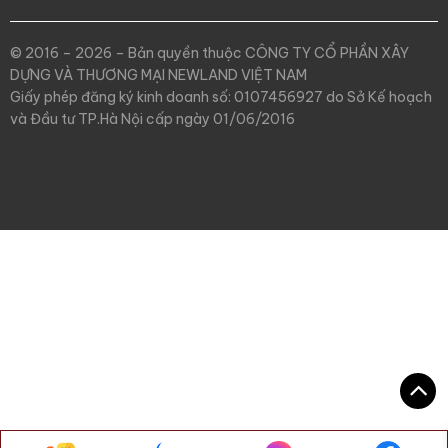
© 2016 – 2026 – Bản quyền thuộc CÔNG TY CỔ PHẦN XÂY
DỰNG VÀ THƯƠNG MẠI NEWLAND VIỆT NAM
Giấy phép đăng ký kinh doanh số: 0107456927 do Sở Kế hoạch
và Đầu tư TP.Hà Nội cấp ngày 01/06/2016