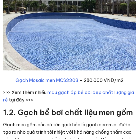
Gạch Mosaic men MCS3303
– 280.000 VNĐ/m2
>>> Xem thêm nhiều
mẫu gạch ốp bể bơi đẹp chất lượng giá
rẻ
tại đây <<<
1.2. Gạch bể bơi chất liệu men gốm
Gạch men gốm còn có tên gọi khác là gạch ceramic, được
tạo ra nhờ quá trình tôi nhiệt với khả năng chống thấm cao