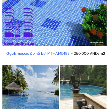
Gạch mosaic ốp hồ bơi MT-AMD199
– 260.000 VNĐ/m2