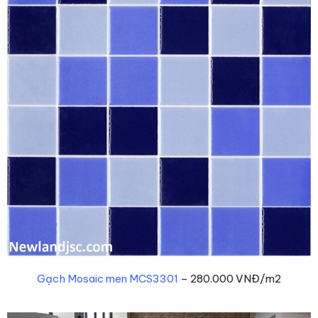
Gạch Mosaic men MCS3301
– 280.000 VNĐ/m2