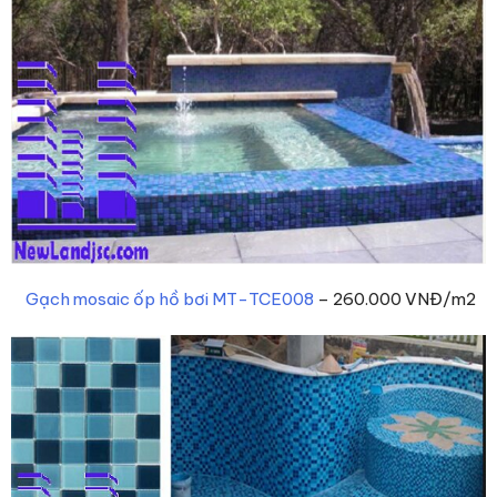
Gạch mosaic ốp hồ bơi MT-TCE008
– 260.000 VNĐ/m2