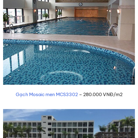
Gạch Mosaic men MCS3302
– 280.000 VNĐ/m2