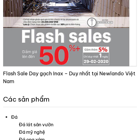
Flash Sale Day gạch Inax – Duy nhất tại Newlando Việt
Nam
Các sản phẩm
Đá
Đá lát sân vườn
Đá mỹ nghệ
Đá ong xám