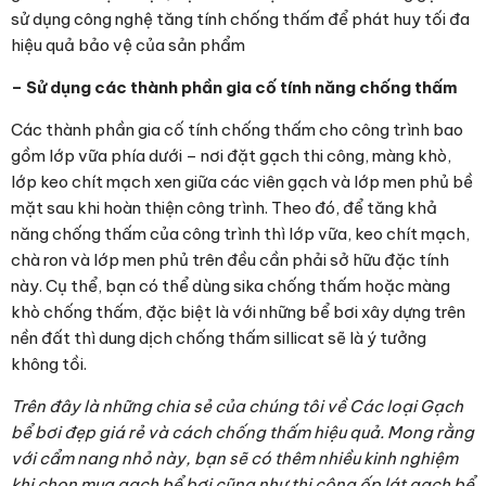
sử dụng công nghệ tăng tính chống thấm để phát huy tối đa
hiệu quả bảo vệ của sản phẩm
– Sử dụng các thành phần gia cố tính năng chống thấm
Các thành phần gia cố tính chống thấm cho công trình bao
gồm lớp vữa phía dưới – nơi đặt gạch thi công, màng khò,
lớp keo chít mạch xen giữa các viên gạch và lớp men phủ bề
mặt sau khi hoàn thiện công trình. Theo đó, để tăng khả
năng chống thấm của công trình thì lớp vữa, keo chít mạch,
chà ron và lớp men phủ trên đều cần phải sở hữu đặc tính
này. Cụ thể, bạn có thể dùng sika chống thấm hoặc màng
khò chống thấm, đặc biệt là với những bể bơi xây dựng trên
nền đất thì dung dịch chống thấm sillicat sẽ là ý tưởng
không tồi.
Trên đây là những chia sẻ của chúng tôi về Các loại Gạch
bể bơi đẹp giá rẻ và cách chống thấm hiệu quả. Mong rằng
với cẩm nang nhỏ này, bạn sẽ có thêm nhiều kinh nghiệm
khi chọn mua gạch bể bơi cũng như thi công ốp lát gạch bể