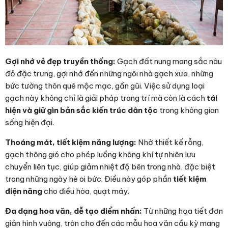
Gợi nhớ vẻ đẹp truyền thống:
Gạch đất nung mang sắc nâu
đỏ đặc trưng, gợi nhớ đến những ngôi nhà gạch xưa, những
bức tường thôn quê mộc mạc, gần gũi. Việc sử dụng loại
gạch này không chỉ là giải pháp trang trí mà còn là cách
tái
hiện và giữ gìn bản sắc kiến trúc dân tộc
trong không gian
sống hiện đại.
Thoáng mát, tiết kiệm năng lượng:
Nhờ thiết kế rỗng,
gạch thông gió cho phép luồng không khí tự nhiên lưu
chuyển liên tục, giúp giảm nhiệt độ bên trong nhà, đặc biệt
trong những ngày hè oi bức. Điều này góp phần
tiết kiệm
điện năng
cho điều hòa, quạt máy.
Đa dạng hoa văn, dễ tạo điểm nhấn:
Từ những họa tiết đơn
giản hình vuông, tròn cho đến các mẫu hoa văn cầu kỳ mang