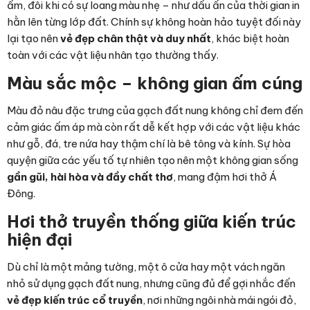
ấm, đôi khi có sự loang màu nhẹ – như dấu ấn của thời gian in
hằn lên từng lớp đất. Chính sự không hoàn hảo tuyệt đối này
lại tạo nên
vẻ đẹp chân thật và duy nhất
, khác biệt hoàn
toàn với các vật liệu nhân tạo thường thấy.
Màu sắc mộc – không gian ấm cúng
Màu đỏ nâu đặc trưng của gạch đất nung không chỉ đem đến
cảm giác ấm áp mà còn rất dễ kết hợp với các vật liệu khác
như gỗ, đá, tre nứa hay thậm chí là bê tông và kính. Sự hòa
quyện giữa các yếu tố tự nhiên tạo nên một không gian sống
gần gũi, hài hòa và đầy chất thơ
, mang đậm hơi thở Á
Đông.
Hơi thở truyền thống giữa kiến trúc
hiện đại
Dù chỉ là một mảng tường, một ô cửa hay một vách ngăn
nhỏ sử dụng gạch đất nung, nhưng cũng đủ để gợi nhắc đến
vẻ đẹp kiến trúc cổ truyền
, nơi những ngôi nhà mái ngói đỏ,