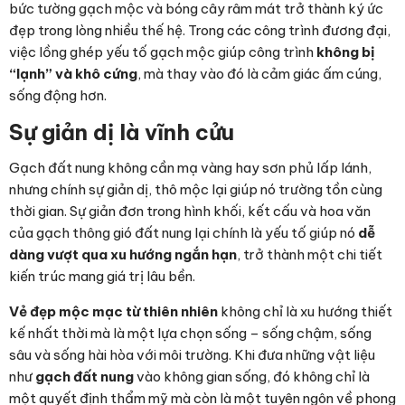
bức tường gạch mộc và bóng cây râm mát trở thành ký ức
đẹp trong lòng nhiều thế hệ. Trong các công trình đương đại,
việc lồng ghép yếu tố gạch mộc giúp công trình
không bị
“lạnh” và khô cứng
, mà thay vào đó là cảm giác ấm cúng,
sống động hơn.
Sự giản dị là vĩnh cửu
Gạch đất nung không cần mạ vàng hay sơn phủ lấp lánh,
nhưng chính sự giản dị, thô mộc lại giúp nó trường tồn cùng
thời gian. Sự giản đơn trong hình khối, kết cấu và hoa văn
của gạch thông gió đất nung lại chính là yếu tố giúp nó
dễ
dàng vượt qua xu hướng ngắn hạn
, trở thành một chi tiết
kiến trúc mang giá trị lâu bền.
Vẻ đẹp mộc mạc từ thiên nhiên
không chỉ là xu hướng thiết
kế nhất thời mà là một lựa chọn sống – sống chậm, sống
sâu và sống hài hòa với môi trường. Khi đưa những vật liệu
như
gạch đất nung
vào không gian sống, đó không chỉ là
một quyết định thẩm mỹ mà còn là một tuyên ngôn về phong