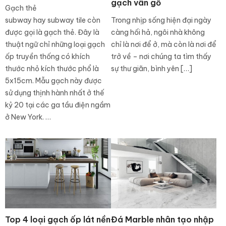
gạch vân gỗ
Gạch thẻ
subway hay subway tile còn
Trong nhịp sống hiện đại ngày
được gọi là gạch thẻ. Đây là
càng hối hả, ngôi nhà không
thuật ngữ chỉ những loại gạch
chỉ là nơi để ở, mà còn là nơi để
ốp truyền thống có khích
trở về – nơi chúng ta tìm thấy
thước nhỏ kích thước phổ là
sự thư giãn, bình yên […]
5x15cm. Mẫu gạch này được
sử dụng thịnh hành nhất ở thế
kỷ 20 tại các ga tầu điện ngầm
ở New York. …
Top 4 loại gạch ốp lát nền
Đá Marble nhân tạo nhập