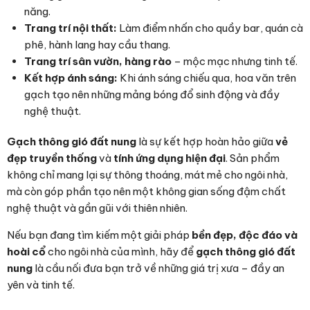
năng.
Trang trí nội thất:
Làm điểm nhấn cho quầy bar, quán cà
phê, hành lang hay cầu thang.
Trang trí sân vườn, hàng rào
– mộc mạc nhưng tinh tế.
Kết hợp ánh sáng:
Khi ánh sáng chiếu qua, hoa văn trên
gạch tạo nên những mảng bóng đổ sinh động và đầy
nghệ thuật.
Gạch thông gió đất nung
là sự kết hợp hoàn hảo giữa
vẻ
đẹp truyền thống
và
tính ứng dụng hiện đại
. Sản phẩm
không chỉ mang lại sự thông thoáng, mát mẻ cho ngôi nhà,
mà còn góp phần tạo nên một không gian sống đậm chất
nghệ thuật và gần gũi với thiên nhiên.
Nếu bạn đang tìm kiếm một giải pháp
bền đẹp, độc đáo và
hoài cổ
cho ngôi nhà của mình, hãy để
gạch thông gió đất
nung
là cầu nối đưa bạn trở về những giá trị xưa – đầy an
yên và tinh tế.