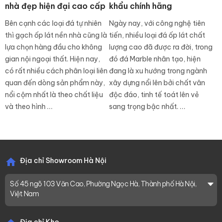
nhà đẹp hiện đại cao cấp
khẩu chính hãng
Bên cạnh các loại đá tự nhiên
Ngày nay, với công nghệ tiên
thì gạch ốp lát nền nhà cũng là
tiến, nhiều loại đá ốp lát chất
lựa chọn hàng đầu cho không
lượng cao đã được ra đời, trong
gian nội ngoại thất. Hiện nay,
đó đá Marble nhân tạo, hiện
có rất nhiều cách phân loại liên
đang là xu hướng trong ngành
quan đến dòng sản phẩm này,
xây dựng nổi lên bởi chất vân
nổi cộm nhất là theo chất liệu
độc đáo, tinh tế toát lên vẻ
và theo hình …
sang trọng bậc nhất. …
Địa chỉ Showroom Hà Nội
Số 45 ngõ 103 Văn Cao, Phường Ngọc Hà, Thành phố Hà Nội,
Việt Nam