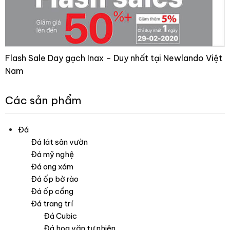
Flash Sale Day gạch Inax – Duy nhất tại Newlando Việt
Nam
Các sản phẩm
Đá
Đá lát sân vườn
Đá mỹ nghệ
Đá ong xám
Đá ốp bờ rào
Đá ốp cổng
Đá trang trí
Đá Cubic
Đá hoa văn tự nhiên