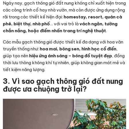
Ngày nay, gạch thông gió đất nung không chỉ xuất hiện trong
các công trình cổ hay nhà vườn, mà còn được ứng dụng rộng
rãi trong các thiết kế hiện đại:
homestay, resort, quán cà
phê, biệt thự, nhà phố
… với vai trò là
vách ngăn, tường
chắn nắng, hoặc điểm nhấn trang trí nghệ thuật
.
Các mẫu gạch thông gió được thiết kế đa dạng với hoa văn
truyền thống như:
hoa mai, bông sen, hình học cổ điển
,
giúp tạo nên
hiệu ứng ánh sáng – bóng đổ tuyệt đẹp
, đồng
thời lưu thông không khí tự nhiên, giúp không gian mát mẻ và
tiết kiệm năng lượng.
3. Vì sao gạch thông gió đất nung
được ưa chuộng trở lại?