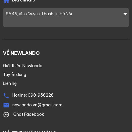
Địa chỉ Kho
Số 46, Vĩnh Quỳnh, Thanh Trì, Hà Nội
VỀ NEWLANDO
Giới thiệu Newlando
Tuyển dụng
Liên hệ
Hotline:
0981958228
newlando.vn@gmail.com
Chat Facebook