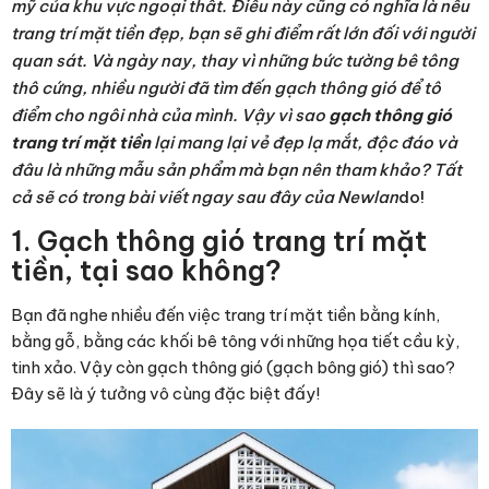
mỹ của khu vực ngoại thất. Điều này cũng có nghĩa là nếu
trang trí mặt tiền đẹp, bạn sẽ ghi điểm rất lớn đối với người
quan sát. Và ngày nay, thay vì những bức tường bê tông
thô cứng, nhiều người đã tìm đến gạch thông gió để tô
điểm cho ngôi nhà của mình. Vậy vì sao
gạch thông gió
trang trí mặt tiền
lại mang lại vẻ đẹp lạ mắt, độc đáo và
đâu là những mẫu sản phẩm mà bạn nên tham khảo? Tất
cả sẽ có trong bài viết ngay sau đây của Newlan
do!
1. Gạch thông gió trang trí mặt
tiền, tại sao không?
Bạn đã nghe nhiều đến việc trang trí mặt tiền bằng kính,
bằng gỗ, bằng các khối bê tông với những họa tiết cầu kỳ,
tinh xảo. Vậy còn gạch thông gió (gạch bông gió) thì sao?
Đây sẽ là ý tưởng vô cùng đặc biệt đấy!