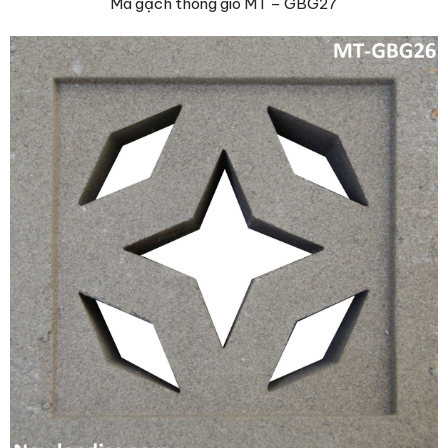
Mã gạch thông gió MT – GBG27