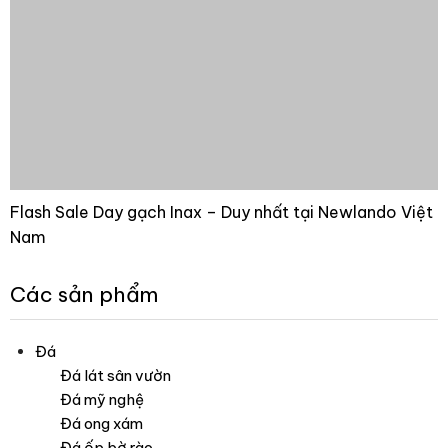
Flash Sale Day gạch Inax – Duy nhất tại Newlando Việt
Nam
Các sản phẩm
Đá
Đá lát sân vườn
Đá mỹ nghệ
Đá ong xám
Đá ốp bờ rào