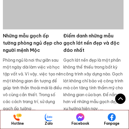
Những mẫu gạch ốp
tường phòng ngủ đẹp cho
người mệnh Mộc
Phòng ngủ là nơi thư giãn sau
Điểm danh những mẫu
một ngày dài làm việc và học
gạch lát nền đẹp và độc
tập vất vả. Vì vậy, việc tạo nên
đáo nhất
một không gian ấn tượng để
Gạch lát nền đẹp là một phần
giúp tinh thần thoải mái là điều
không thể thiếu trong bất kỳ
vô cùng cần thiết. Trong số
công trình xây dựng nào. Gạch
các cách trang trí, sử dụng
lát không chỉ bảo vệ công trình
gạch ốp tường …
mà còn tăng tính thẩm mỹ cho
không gian của bạn. Để nắm rõ
hơn về những mẫu gạch đẹp,
xu hướng hiện nay, …
Hotline
Zalo
Facebook
Fanpage