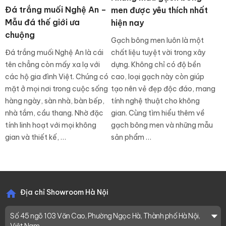
Đá trắng muối Nghệ An –
men được yêu thích nhất
Mẫu đá thế giới ưa
hiện nay
chuộng
Gạch bông men luôn là một
chất liệu tuyệt vời trong xây
Đá trắng muối Nghệ An là cái
dựng. Không chỉ có độ bền
tên chẳng còn mấy xa lạ với
cao, loại gạch này còn giúp
các hộ gia đình Việt. Chúng có
tạo nên vẻ đẹp độc đáo, mang
mặt ở mọi nơi trong cuộc sống
tính nghệ thuật cho không
hàng ngày, sàn nhà, bàn bếp,
gian. Cùng tìm hiểu thêm về
nhà tắm, cầu thang. Nhờ đặc
gạch bông men và những mẫu
tính linh hoạt với mọi không
sản phẩm …
gian và thiết kế, …
Địa chỉ Showroom Hà Nội
Số 45 ngõ 103 Văn Cao, Phường Ngọc Hà, Thành phố Hà Nội,
Việt Nam