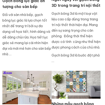
Gạch bông lục giác ấn
3D trong trang trí nội thất
tượng cho sàn bếp
Gạch bông 3d là một loại vật
Đối với sàn nhà bếp, gạch
liệu cao cấp dùng trong trang
bông lục giác là lựa chọn tốt
trí nội thất thời hiện đại. Mang
nhất để trang trí bởi sự đa
đến sự sang trọng cho căn
dạng về họa tiết, hình dáng và
phòng. Đồng thời thể hiện
dễ dàng chùi rửa. Họa tiết lục
được cá tính cũng như thể hiện
giác sẽ mang lại cái nhìn hiện
được phong cách của chủ nhà.
đại và mới mẻ hơn cho sàn bếp
nhà …
Gạch bông 3d là bước đột phá
…
Những mẫu gạch bông