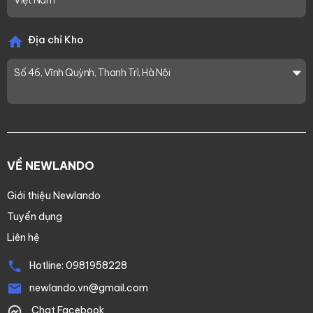
Địa chỉ Kho
Số 46, Vĩnh Quỳnh, Thanh Trì, Hà Nội
VỀ NEWLANDO
Giới thiệu Newlando
Tuyển dụng
Liên hệ
Hotline:
0981958228
newlando.vn@gmail.com
Chat Facebook