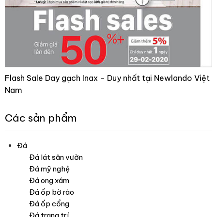
Flash Sale Day gạch Inax – Duy nhất tại Newlando Việt
Nam
Các sản phẩm
Đá
Đá lát sân vườn
Đá mỹ nghệ
Đá ong xám
Đá ốp bờ rào
Đá ốp cổng
Đá trang trí