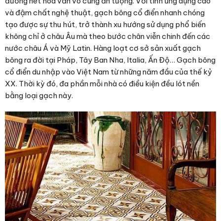
đường nét hoa văn vô cùng ấn tượng. Với tính ứng dụng cao
và đậm chất nghệ thuật, gạch bông cổ điển nhanh chóng
tạo được sự thu hút, trở thành xu hướng sử dụng phổ biến
không chỉ ở châu Âu mà theo bước chân viễn chinh đến các
nước châu Á và Mỹ Latin. Hàng loạt cơ sở sản xuất gạch
bông ra đời tại Pháp, Tây Ban Nha, Italia, Ấn Độ… Gạch bông
cổ điển du nhập vào Việt Nam từ những năm đầu của thế kỷ
XX. Thời kỳ đó, đa phần mỗi nhà có điều kiện đều lót nền
bằng loại gạch này.