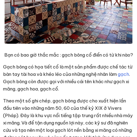
Bạn có bao giờ thắc mắc : gạch bông cổ điển có từ khi nào?
Gạch bông có họa tiết cổ là một sản phẩm được chế tác từ
bàn tay tài hoa và khéo léo của những nghệ nhân làm
gạch
.
Gạch bông còn được gọi với nhiều cái tên khác như gạch xi
măng, gạch hoa, gạch cổ.
Theo một số ghi chép, gạch bông được cho xuất hiện lần
đầu tiên vào những năm 50, 60 của thế kỷ XIX ở Vivers
(Pháp). Đây là khu vực nổi tiếng tập trung rất nhiều nhà máy
xi măng. Và để tận dụng nguồn lợi này, các kỹ sư đã nghiên
cứu và tạo nên một loại gạch lót nền bằng xi măng có những