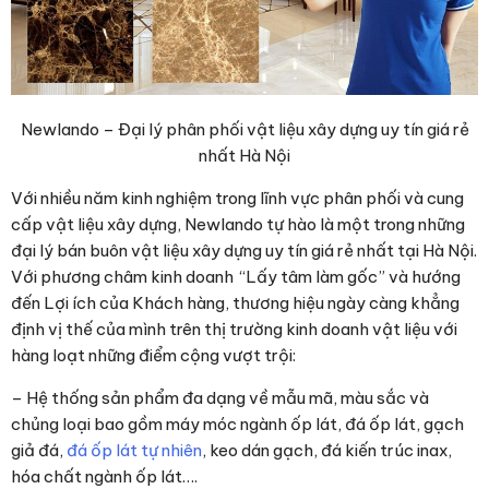
Newlando – Đại lý phân phối vật liệu xây dựng uy tín giá rẻ
nhất Hà Nội
Với nhiều năm kinh nghiệm trong lĩnh vực phân phối và cung
cấp vật liệu xây dựng, Newlando tự hào là một trong những
đại lý bán buôn vật liệu xây dựng uy tín giá rẻ nhất tại Hà Nội.
Với phương châm kinh doanh “Lấy tâm làm gốc” và hướng
đến Lợi ích của Khách hàng, thương hiệu ngày càng khẳng
định vị thế của mình trên thị trường kinh doanh vật liệu với
hàng loạt những điểm cộng vượt trội:
– Hệ thống sản phẩm đa dạng về mẫu mã, màu sắc và
chủng loại bao gồm máy móc ngành ốp lát, đá ốp lát, gạch
giả đá,
đá ốp lát tự nhiên
, keo dán gạch, đá kiến trúc inax,
hóa chất ngành ốp lát….