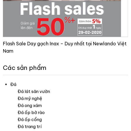
Flash Sale Day gạch Inax – Duy nhất tại Newlando Việt
Nam
Các sản phẩm
Đá
Đá lát sân vườn
Đá mỹ nghệ
Đá ong xám
Đá ốp bờ rào
Đá ốp cổng
Đá trang trí