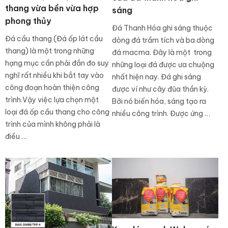
thang vừa bền vừa hợp
sáng
phong thủy
Đá Thanh Hóa ghi sáng thuộc
Đá cầu thang (Đá ốp lát cầu
dòng đá trầm tích và ba dòng
thang) là một trong những
đá macma. Đây là một trong
hạng mục cần phải đắn đo suy
những loại đá được ưa chuộng
nghĩ rất nhiều khi bắt tay vào
nhất hiện nay. Đá ghi sáng
công đoạn hoàn thiện công
được ví như cây đũa thần kỳ.
trình.Vậy việc lựa chọn một
Bởi nó biến hóa, sáng tạo ra
loại đá ốp cầu thang cho công
nhiều công trình. Được ứng …
trình của mình không phải là
điều …