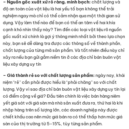
– Nguồn gốc xuất xứ rõ ràng, minh bạch:
chất lượng và
độ an toàn của vật liệu là hai yếu tố bạn không thể trải
nghiệm ngay mà chỉ có thể cảm nhận qua một thời gian sử
dụng. Vậy làm thế nào để bạn có thể an tâm về hai khía
cạnh khó nhìn thấy này? Tìm đến các loại vật liệu rõ nguồn
gốc xuất xứ chính là gợi ý thông minh nhất bởi theo lựa chọn
này, bạn sẽ dễ dàng tra được các thông số về thành phần,
chất lượng của từng mã sản phẩm. Và tất nhiên điều này chỉ
xảy ra nếu bạn gửi gắm niềm tin ở các địa chỉ bán buôn vật
liệu xây dựng uy tín
– Giá thành rẻ so với chất lượng sản phẩm:
ngày nay, khái
niệm “rẻ” cần phải được hiểu là “phải chăng” so với chất
lượng. Vậy vì sao địa chỉ bán buôn vật liệu xây dựng uy tín lại
có điểm cộng về giá? Đầu tiên chính là việc bán hàng niêm
yết giá sát với giá sàn mà nhà sản xuất đưa ra, thứ hai là khi
nhập hàng trên số lượng lớn, các doanh nghiệp này được
chiết khấu cao nên mức giá bán ra có thể thấp hơn mức giá
sàn của thị trường từ 5-15%, tùy từng sản phẩm.