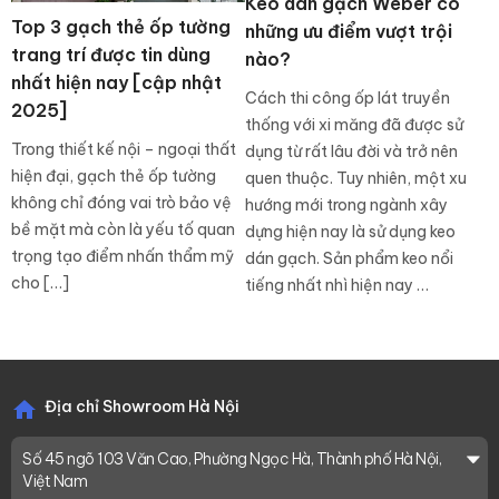
Keo dán gạch Weber có
Top 3 gạch thẻ ốp tường
những ưu điểm vượt trội
trang trí được tin dùng
nào?
nhất hiện nay [cập nhật
Cách thi công ốp lát truyền
2025]
thống với xi măng đã được sử
Trong thiết kế nội – ngoại thất
dụng từ rất lâu đời và trở nên
hiện đại, gạch thẻ ốp tường
quen thuộc. Tuy nhiên, một xu
không chỉ đóng vai trò bảo vệ
hướng mới trong ngành xây
bề mặt mà còn là yếu tố quan
dựng hiện nay là sử dụng keo
trọng tạo điểm nhấn thẩm mỹ
dán gạch. Sản phẩm keo nổi
cho […]
tiếng nhất nhì hiện nay …
Địa chỉ Showroom Hà Nội
Số 45 ngõ 103 Văn Cao, Phường Ngọc Hà, Thành phố Hà Nội,
Việt Nam