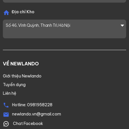
Địa chỉ Kho
Số 46, Vĩnh Quỳnh, Thanh Trì, Hà Nội
VỀ NEWLANDO
Giới thiệu Newlando
Tuyển dụng
Liên hệ
Hotline:
0981958228
newlando.vn@gmail.com
Chat Facebook