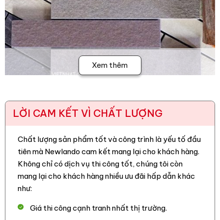
Xem thêm
2. Ưu điểm của gạch ốp tường Việt
LỜI CAM KẾT VÌ CHẤT LƯỢNG
Nhật MT-GGE
– Thiết kế sắc nét, màu sắc hiện đại, phù hợp với nhiều
Chất lượng sản phẩm tốt và công trình là yếu tố đầu
phong cách kiến trúc.
tiên mà Newlando cam kết mang lại cho khách hàng.
Không chỉ có dịch vụ thi công tốt, chúng tôi còn
–
Gạch trang trí Việt Nhật
có khả năng chống chịu thời tiết,
mang lại cho khách hàng nhiều ưu đãi hấp dẫn khác
bảo vệ công trình trước tác động môi trường.
như:
– Chống thấm, chống xước, chống rêu mốc, đảm bảo độ
Giá thi công cạnh tranh nhất thị trường.
bền lâu dài.