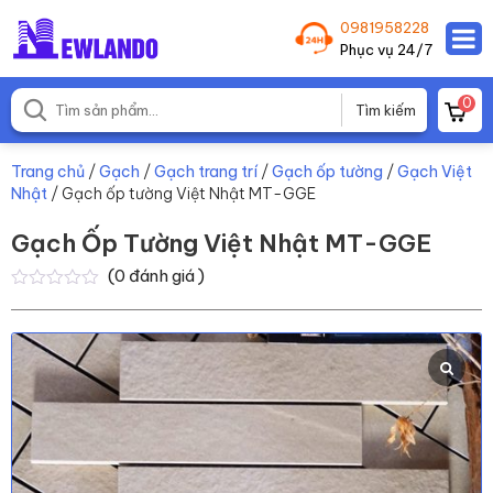
0981958228
Phục vụ 24/7
0
Trang chủ
/
Gạch
/
Gạch trang trí
/
Gạch ốp tường
/
Gạch Việt
Nhật
/ Gạch ốp tường Việt Nhật MT-GGE
Gạch Ốp Tường Việt Nhật MT-GGE
(
0
đánh giá )
0
0
trên
5
dựa
trên
đánh
giá