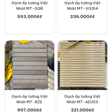
Gạch ốp tường Việt
Gạch ốp tường Việt
Nhật MT-SQB
Nhật MT-VQ154
593,000
₫
₫
336,000
₫
₫
Tính năng vượt trội của gạch trang trí Việt
Nhật
Khả năng chống ăn mòn cao
Khả năng chống hoá chất cao
Khả năng chống cháy cao
Khả năng chống tia tử ngoại cao
Khả năng chống xước cao
Khả năng chống thấm cao
Khả năng chống nóng, cách nhiệt cao
3. Ứng dụng của gạch trang trí Việt
Nhật
Gạch ốp tường Việt
Gạch ốp tường Việt
Nhật MT-BZE
Nhật MT-AD255
Sản phẩm được sử dụng rộng rãi trong nhiều công trình khác
907,000
₫
₫
321,000
₫
₫