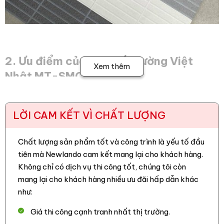
2. Ưu điểm của gạch ốp tường Việt
Xem thêm
Nhật MT-SMC
– Thiết kế sắc nét, màu sắc hiện đại, phù hợp với nhiều
phong cách kiến trúc.
LỜI CAM KẾT VÌ CHẤT LƯỢNG
–
Gạch trang trí Việt Nhật
có khả năng chống chịu thời tiết,
bảo vệ công trình trước tác động môi trường.
Chất lượng sản phẩm tốt và công trình là yếu tố đầu
tiên mà Newlando cam kết mang lại cho khách hàng.
– Chống thấm, chống xước, chống rêu mốc, đảm bảo độ
Không chỉ có dịch vụ thi công tốt, chúng tôi còn
bền lâu dài.
mang lại cho khách hàng nhiều ưu đãi hấp dẫn khác
– Dễ dàng thi công bằng keo KVN và keo vữa, giúp tiết kiệm
như:
thời gian và chi phí.
Giá thi công cạnh tranh nhất thị trường.