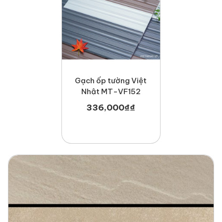
Gạch ốp tường Việt
Nhật MT-VF152
336,000
₫
₫