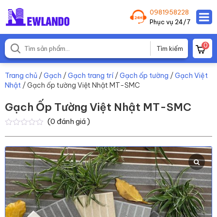
0981958228
Phục vụ 24/7
0
Trang chủ
/
Gạch
/
Gạch trang trí
/
Gạch ốp tường
/
Gạch Việt
Nhật
/ Gạch ốp tường Việt Nhật MT-SMC
Gạch Ốp Tường Việt Nhật MT-SMC
(
0
đánh giá )
0
0
trên
5
dựa
trên
đánh
giá