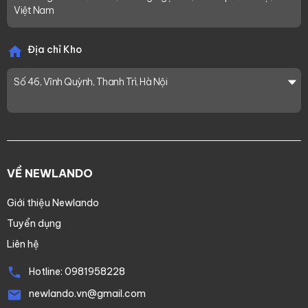
Việt Nam
Địa chỉ Kho
Số 46, Vĩnh Quỳnh, Thanh Trì, Hà Nội
VỀ NEWLANDO
Giới thiệu Newlando
Tuyển dụng
Liên hệ
Hotline:
0981958228
newlando.vn@gmail.com