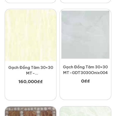
Gạch Đồng Tâm 30×30
Gạch Đồng Tâm 30×30
MT-GDT3030Onix004
MT-
GDT3030Nonnuoc001
0
₫
₫
160,000
₫
₫