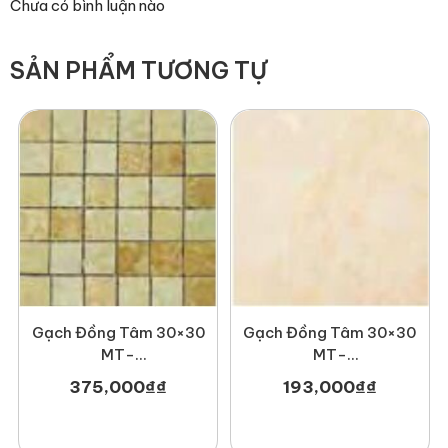
Chưa có bình luận nào
SẢN PHẨM TƯƠNG TỰ
Gạch Đồng Tâm 30×30
Gạch Đồng Tâm 30×30
MT-
MT-
GDT3030Hoabien004
GDT3030Mosaic001
193,000
₫
₫
375,000
₫
₫