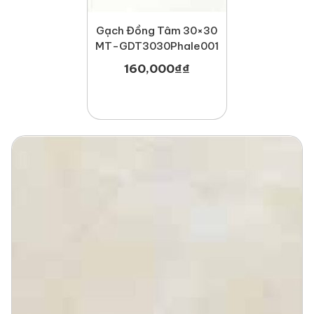
Gạch Đồng Tâm 30×30
MT-GDT3030Phale001
160,000
₫
₫