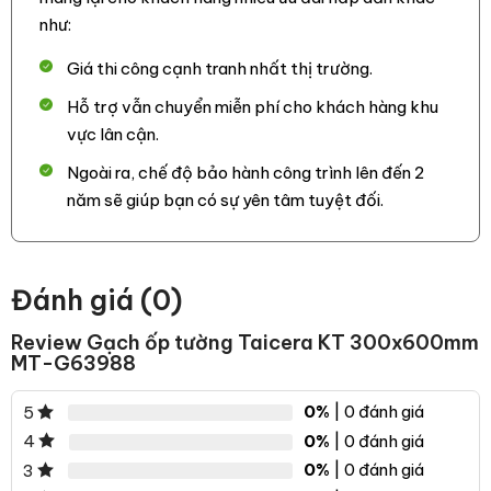
như:
Giá thi công cạnh tranh nhất thị trường.
Những loại
gạch Taicera
ít thấm nước, và chống trơn trượt
tốt thường được sử dụng trong nhà tắm. Dòng vật liệu gạch
Hỗ trợ vẫn chuyển miễn phí cho khách hàng khu
ốp tường Taicera KT 300x600mm MT-G63988 này không
vực lân cận.
chỉ kế thừa những tính năng ưu việt của gạch lát nền thông
Ngoài ra, chế độ bảo hành công trình lên đến 2
thường nó còn được tăng thêm rất nhiều đặc điểm để giúp
năm sẽ giúp bạn có sự yên tâm tuyệt đối.
trở thành một vật liệu hoàn hảo, khắc phục những nhược
điểm của đá tự nhiên.
Đánh giá (0)
Review Gạch ốp tường Taicera KT 300x600mm
MT-G63988
0%
| 0 đánh giá
5
0%
| 0 đánh giá
4
0%
| 0 đánh giá
3