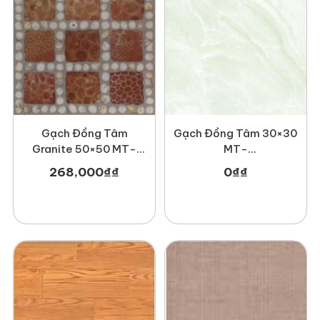
Gạch Đồng Tâm
Gạch Đồng Tâm 30×30
Granite 50×50 MT-
MT-
GDTDTD5050Truongsavn
GDT3030Lucbao001
268,000
₫
₫
0
₫
₫