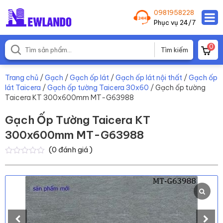
0981958228
Phục vụ 24/7
0
Trang chủ
/
Gạch
/
Gạch ốp lát
/
Gạch ốp lát nội thất
/
Gạch ốp
lát Taicera
/
Gạch ốp tường Taicera 30x60
/ Gạch ốp tường
Taicera KT 300x600mm MT-G63988
Gạch Ốp Tường Taicera KT
300x600mm MT-G63988
(
0
đánh giá )
0
0
trên
5
dựa
trên
đánh
giá