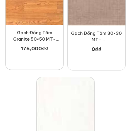
Gạch Đồng Tâm
Gạch Đồng Tâm 30×30
Granite 50×50 MT-
MT-
GDT5050Gosan004
GDT3030Mosaic002
175,000
₫
₫
0
₫
₫