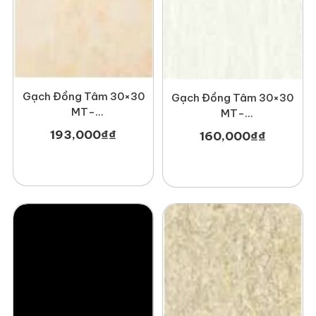
Gạch Đồng Tâm 30×30
Gạch Đồng Tâm 30×30
MT-
MT-
GDT3030Hoabien004
GDT3030Nonnuoc002
193,000
₫
₫
160,000
₫
₫