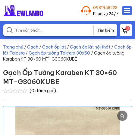
0981958228
Phục vụ 24/7
0
Trang chủ
/
Gạch
/
Gạch ốp lát
/
Gạch ốp lát nội thất
/
Gạch ốp
lát Taicera
/
Gạch ốp tường Taicera 30x60
/ Gạch ốp tường
Karaben KT 30×60 MT-G3060KUBE
Gạch Ốp Tường Karaben KT 30×60
MT-G3060KUBE
(
0
đánh giá )
0
0
trên
5
dựa
trên
đánh
giá