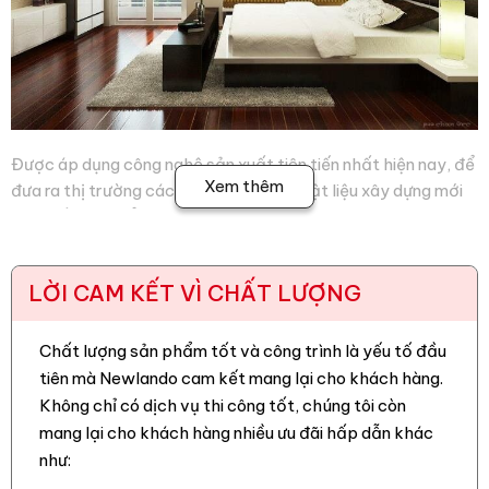
Được áp dụng công nghệ sản xuất tiên tiến nhất hiện nay, để
Xem thêm
đưa ra thị trường các dòng sản phẩm vật liệu xây dựng mới
với chất liệu, kiểu dáng, màu sắc đa dạng và phong phú. Có
giá trị nghệ thuật và tính thẩm mỹ cao, phù hợp với mọi gia
đình Việt.
LỜI CAM KẾT VÌ CHẤT LƯỢNG
Gạch ốp tường
Karaben KT 30×60 MT-G3060KUBE điều
đầu tiên bạn hãy tin tưởng ở chúng tôi đó là chất lượng.
Chất lượng sản phẩm tốt và công trình là yếu tố đầu
Phương châm của chúng tôi “chất lượng là danh dự”, vì thế
tiên mà Newlando cam kết mang lại cho khách hàng.
đến với chúng tôi thì các bạn hoàn toàn có thể yên tâm tin
Không chỉ có dịch vụ thi công tốt, chúng tôi còn
tưởng về chất lượng sản phẩm, chất lượng và mẫu mã sản
mang lại cho khách hàng nhiều ưu đãi hấp dẫn khác
phẩm luôn được cập nhật thường xuyên đảm bảo mang tới
như:
khách hàng những sản phẩm tốt và theo kịp xu hướng nhất