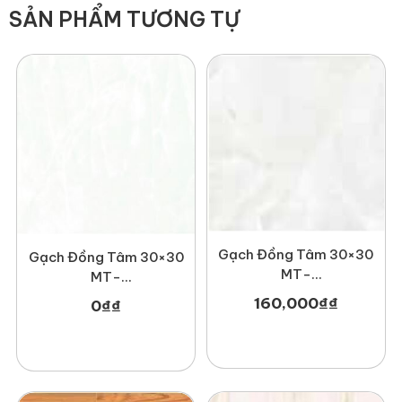
SẢN PHẨM TƯƠNG TỰ
Gạch Đồng Tâm 30×30
Gạch Đồng Tâm 30×30
MT-
MT-
GDT3030Haivan002
GDT3030Phale002
160,000
₫
₫
0
₫
₫