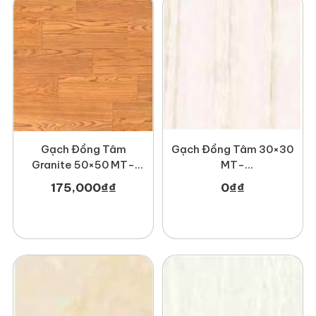
Gạch Đồng Tâm 30×30
Gạch Đồng Tâm
MT-
Granite 50×50 MT-
GDT3030Sydney001
GDT5050Gosan004
0
₫
₫
175,000
₫
₫