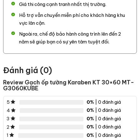
hiện nay.
Giá thi công cạnh tranh nhất thị trường.
Hỗ trợ vẫn chuyển miễn phí cho khách hàng khu
vực lân cận.
Ngoài ra, chế độ bảo hành công trình lên đến 2
năm sẽ giúp bạn có sự yên tâm tuyệt đối.
Đánh giá (0)
Review Gạch ốp tường Karaben KT 30×60 MT-
G3060KUBE
0%
| 0 đánh giá
5
0%
| 0 đánh giá
4
0%
| 0 đánh giá
3
0%
| 0 đánh giá
2
0%
| 0 đánh giá
1