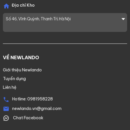
Địa chỉ Kho
Số 46, Vĩnh Quỳnh, Thanh Trì, Hà Nội
VỀ NEWLANDO
Giới thiệu Newlando
Tuyển dụng
Liên hệ
Hotline:
0981958228
newlando.vn@gmail.com
Chat Facebook