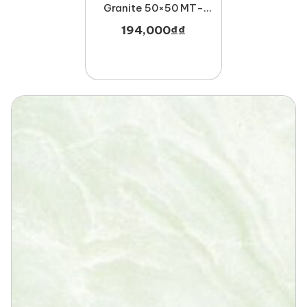
Granite 50×50 MT-
GDT5050Manchester
194,000
₫
₫