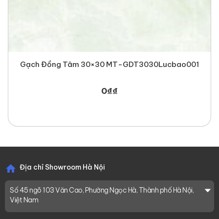
Gạch Đồng Tâm 30×30 MT-GDT3030Lucbao001
0
₫
₫
Địa chỉ Showroom Hà Nội
Số 45 ngõ 103 Văn Cao, Phường Ngọc Hà, Thành phố Hà Nội,
Việt Nam