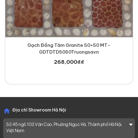
Gạch Đồng Tâm Granite 50×50 MT-
GDTDTD5050Truongsavn
268,000
₫
₫
Địa chỉ Showroom Hà Nội
Số 45 ngõ 103 Văn Cao, Phường Ngọc Hà, Thành phố Hà Nội,
Việt Nam