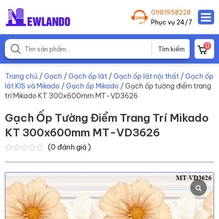
0981958228
Phục vụ 24/7
0
Trang chủ
/
Gạch
/
Gạch ốp lát
/
Gạch ốp lát nội thất
/
Gạch ốp
lát KIS và Mikado
/
Gạch ốp Mikado
/ Gạch ốp tường điểm trang
trí Mikado KT 300x600mm MT-VD3626
Gạch Ốp Tường Điểm Trang Trí Mikado
KT 300x600mm MT-VD3626
(
0
đánh giá )
0
0
trên
5
dựa
trên
đánh
giá