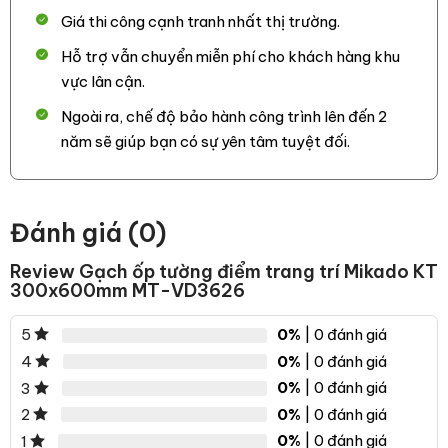
Giá thi công cạnh tranh nhất thị trường.
Hỗ trợ vẫn chuyển miễn phí cho khách hàng khu
vực lân cận.
Ngoài ra, chế độ bảo hành công trình lên đến 2
năm sẽ giúp bạn có sự yên tâm tuyệt đối.
Đánh giá (0)
Review Gạch ốp tường điểm trang trí Mikado KT
300x600mm MT-VD3626
0%
| 0 đánh giá
5
0%
| 0 đánh giá
4
0%
| 0 đánh giá
3
0%
| 0 đánh giá
2
0%
| 0 đánh giá
1