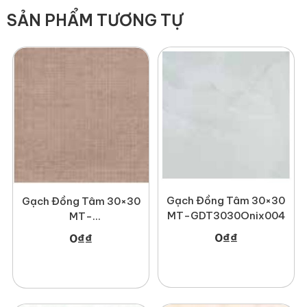
SẢN PHẨM TƯƠNG TỰ
Gạch Đồng Tâm 30×30
Gạch Đồng Tâm 30×30
MT-GDT3030Onix004
MT-
GDT3030Mosaic002
0
₫
₫
0
₫
₫