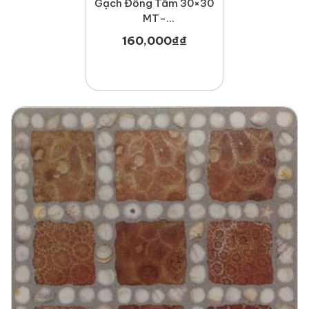
Gạch Đồng Tâm 30×30
MT-
GDT3030Hoada002
160,000
₫
₫