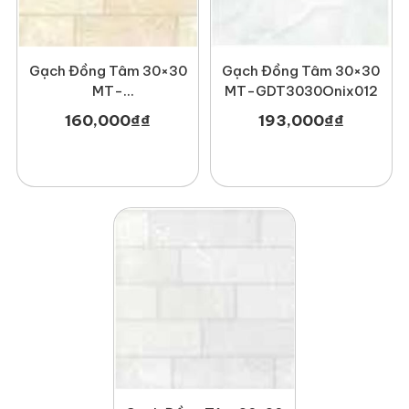
Gạch Đồng Tâm 30×30
Gạch Đồng Tâm 30×30
MT-
MT-GDT3030Onix012
GDT3030Hoada001
160,000
₫
₫
193,000
₫
₫