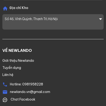
Địa chỉ Kho
Số 46, Vĩnh Quỳnh, Thanh Trì, Hà Nội
VỀ NEWLANDO
Giới thiệu Newlando
Tuyển dụng
Liên hệ
Hotline:
0981958228
newlando.vn@gmail.com
Chat Facebook