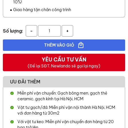
10%!
Giao hàng tận chân công trình
Số lượng:
-
+
THÊM VÀO GIỎ
YÊU CẦU TƯ VẤN
(Để lại SĐT. Newlando sẽ gọi lại ngay)
ƯU ĐÃI THÊM
Miễn phí vận chuyển: Gạch bông men, gạch thẻ
ceramic, gạch kính tại Hà Nội, HCM
Vật tư gạch/đá: Miễn phí vận nội thành Hà Nội, HCM
với đơn hàng từ 30m2
Với vật tư keo: Miễn phí vận chuyển đơn hàng từ 20
bao trở lên