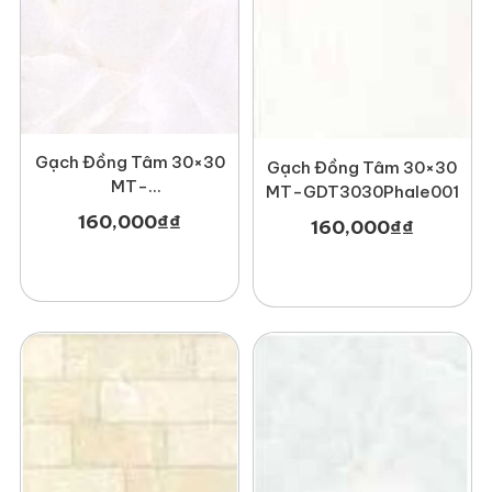
Gạch Đồng Tâm 30×30
Gạch Đồng Tâm 30×30
MT-
MT-GDT3030Phale001
GDT3030Haivan001
160,000
₫
₫
160,000
₫
₫