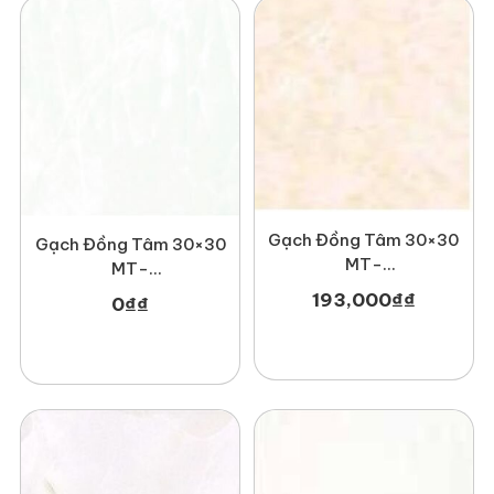
Gạch Đồng Tâm 30×30
Gạch Đồng Tâm 30×30
MT-
MT-
GDTDTD3030Melbourne00
GDT3030Phale002
193,000
₫
₫
0
₫
₫