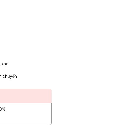
n kho
n chuyển
10%!