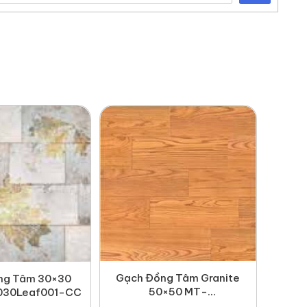
Gạch Đồng Tâm Granite
ng Tâm 30×30
50×50 MT-
30Leaf001-CC
GDT5050Gosan004