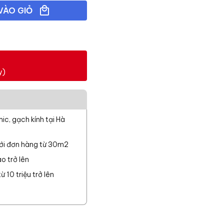
VÀO GIỎ
y)
c, gạch kính tại Hà
với đơn hàng từ 30m2
o trở lên
 10 triệu trở lên