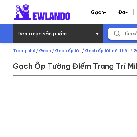
Gạch
Đá
Danh mục sản phẩm
Trang chủ
/
Gạch
/
Gạch ốp lát
/
Gạch ốp lát nội thất
/
G
Gạch Ốp Tường Điểm Trang Trí