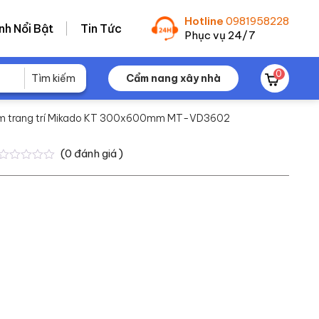
Hotline
0981958228
nh Nổi Bật
Tin Tức
Phục vụ 24/7
0
Cẩm nang xây nhà
ểm trang trí Mikado KT 300x600mm MT-VD3602
(
0
đánh giá )
0
0
trên
5
dựa
trên
đánh
giá