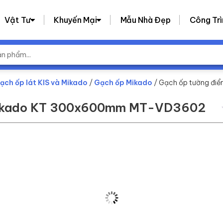
Vật Tư
Khuyến Mại
Mẫu Nhà Đẹp
Công Trì
ạch ốp lát KIS và Mikado
/
Gạch ốp Mikado
/ Gạch ốp tường đi
 Mikado KT 300x600mm MT-VD3602