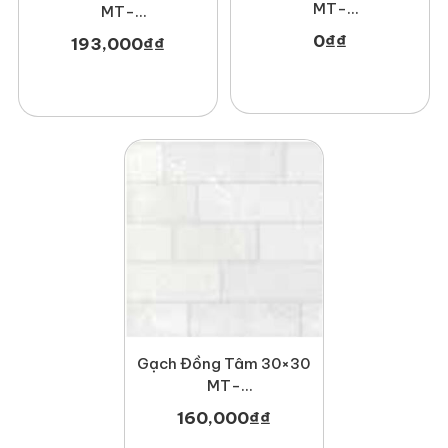
MT-
MT-
GDT3030Lucbao001
GDT3030Hoabien002
0
₫
₫
193,000
₫
₫
Gạch Đồng Tâm 30×30
MT-
GDT3030Hoada002
160,000
₫
₫