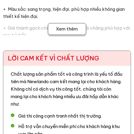
+ Màu sắc: sang trọng, hiện đại, phù hợp nhiều không gian
thiết kế hiện đại.
+ Giá thành gạch chân tường Prime phải chăng phù hợp với
Xem thêm
mọi túi tiền.
+ Vệ sinh: vệ sinh sản phẩm dễ dàng bởi bề mặt nhẵn bóng.
LỜI CAM KẾT VÌ CHẤT LƯỢNG
+ Gạch là lựa chọn lý tưởng để ốp chân tường cho không
gian phòng khách, phòng ngủ, phòng bếp,….
.
Chất lượng sản phẩm tốt và công trình là yếu tố đầu
tiên mà Newlando cam kết mang lại cho khách hàng.
Các sản phẩm
gạch lát nền Prime
phù hợp và chống chịu
Không chỉ có dịch vụ thi công tốt, chúng tôi còn
tốt các tác động môi trường, sự thay đổi của thời tiết, khả
mang lại cho khách hàng nhiều ưu đãi hấp dẫn khác
năng chịu lực tuyệt vời. Từ lâu, sử dụng gạch thay vì các
như:
chất liệu khác để lát nền luôn là ưu tiên hàng đầu của người
sử dụng. Lý do là bởi độ bền cao, đa dạng kiểu dáng hoa văn
Giá thi công cạnh tranh nhất thị trường.
và hình thức từ hình vuông, chữ nhật hay ovan, v..v của gạch
Hỗ trợ vẫn chuyển miễn phí cho khách hàng khu
là lựa chọn tối ưu cho nhiều quy mô dự án.
vực lân cận.