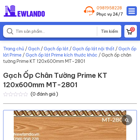
0981958228
Phục vụ 24/7
0
Trang chủ
/
Gạch
/
Gạch ốp lát
/
Gạch ốp lát nội thất
/
Gạch ốp
lát Prime
/
Gạch ốp lát Prime kích thước khác
/ Gạch ốp chân
tường Prime KT 120x600mm MT-2801
Gạch Ốp Chân Tường Prime KT
120x600mm MT-2801
(
0
đánh giá )
0
0
trên
5
dựa
trên
đánh
giá