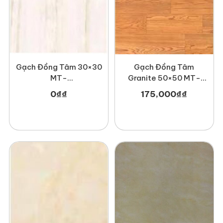
Gạch Đồng Tâm 30×30
Gạch Đồng Tâm
MT-
Granite 50×50 MT-
GDT3030Sydney001
GDT5050Gosan004
0
₫
₫
175,000
₫
₫