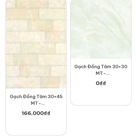
Gạch Đồng Tâm 30×30
MT-
GDT3030Lucbao001
0
₫
₫
Gạch Đồng Tâm 30×45
MT-
GDT3045Hoada001
166,000
₫
₫