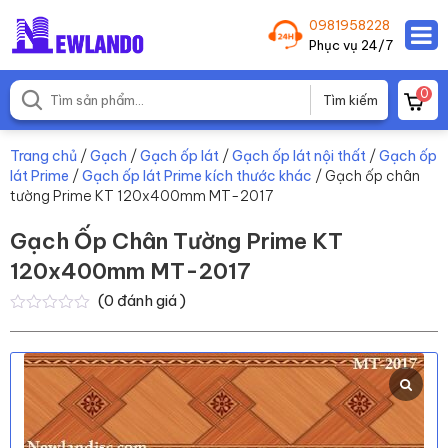
0981958228
Phục vụ 24/7
0
Trang chủ
/
Gạch
/
Gạch ốp lát
/
Gạch ốp lát nội thất
/
Gạch ốp
lát Prime
/
Gạch ốp lát Prime kích thước khác
/ Gạch ốp chân
tường Prime KT 120x400mm MT-2017
Gạch Ốp Chân Tường Prime KT
120x400mm MT-2017
(
0
đánh giá )
0
0
trên
5
dựa
trên
đánh
giá