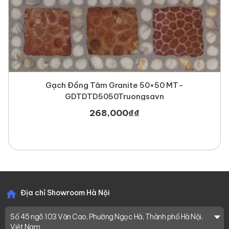
Gạch Đồng Tâm Granite 50×50 MT-
GDTDTD5050Truongsavn
268,000
₫
₫
Địa chỉ Showroom Hà Nội
Số 45 ngõ 103 Văn Cao, Phường Ngọc Hà, Thành phố Hà Nội,
Việt Nam