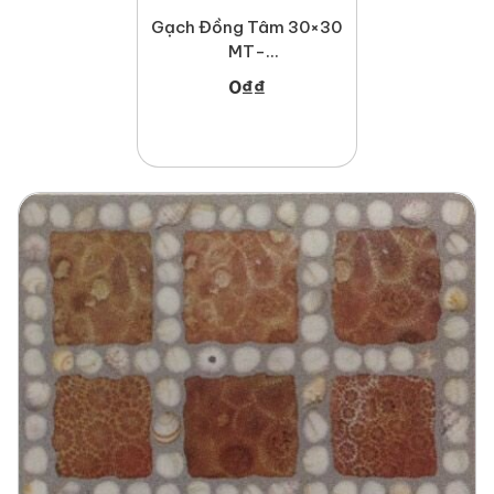
Gạch Đồng Tâm 30×30
MT-
GDT3030Leaf001-CC
0
₫
₫