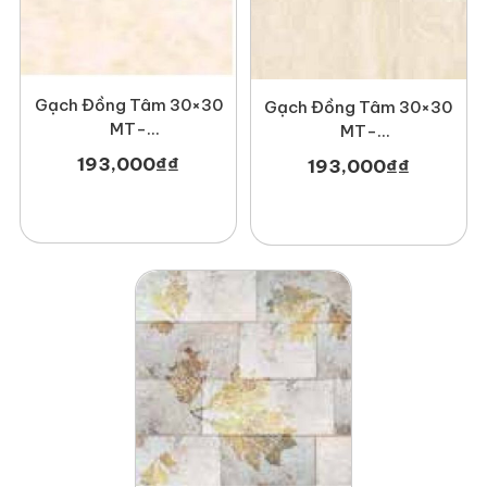
Gạch Đồng Tâm 30×30
Gạch Đồng Tâm 30×30
MT-
MT-
GDTDTD3030Melbourne001
GDTDTD3030Canberra001
193,000
₫
₫
193,000
₫
₫