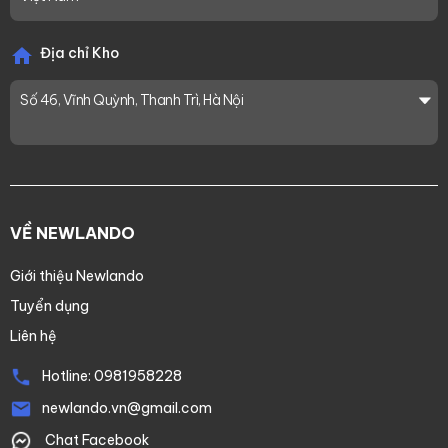
Địa chỉ Kho
Số 46, Vĩnh Quỳnh, Thanh Trì, Hà Nội
VỀ NEWLANDO
Giới thiệu Newlando
Tuyển dụng
Liên hệ
Hotline:
0981958228
newlando.vn@gmail.com
Chat Facebook