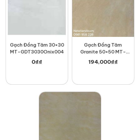
Gạch Đồng Tâm 30×30
Gạch Đồng Tâm
MT-GDT3030Onix004
Granite 50×50 MT-
GDT5050Manchester
0
₫
₫
194,000
₫
₫