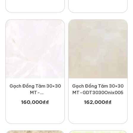
Gạch Đồng Tâm 30×30
Gạch Đồng Tâm 30×30
MT-
MT-GDT3030Onix005
GDT3030Haivan001
160,000
₫
₫
162,000
₫
₫