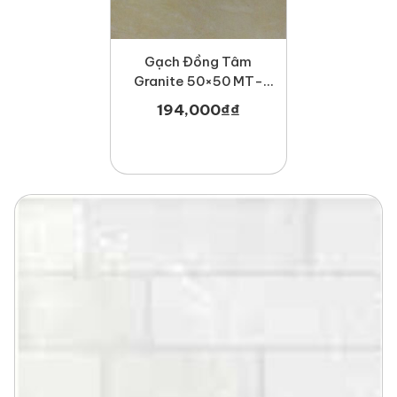
Gạch Đồng Tâm
Granite 50×50 MT-
GDT5050London
194,000
₫
₫