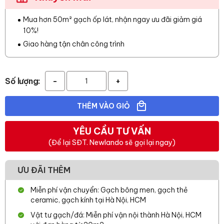
Mua hơn 50m² gạch ốp lát, nhận ngay ưu đãi giảm giá
10%!
Giao hàng tận chân công trình
Số lượng:
-
+
THÊM VÀO GIỎ
YÊU CẦU TƯ VẤN
(Để lại SĐT. Newlando sẽ gọi lại ngay)
ƯU ĐÃI THÊM
Miễn phí vận chuyển: Gạch bông men, gạch thẻ
ceramic, gạch kính tại Hà Nội, HCM
Vật tư gạch/đá: Miễn phí vận nội thành Hà Nội, HCM