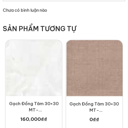
giác thực sự nổi bật.
Chưa có bình luận nào
4. Bảo trì gạch mosaic lục giác
Mặc dù viên gạch mosaic kích thước nhỏ hình lục giác
SẢN PHẨM TƯƠNG TỰ
chống trượt tốt hơn do sự gia tăng của các mạch vữa, bạn
nên xem xét việc bảo trì các mạch gạch. Để giữ cho sàn nhà
của bạn trông đẹp nhất, hãy xem xét tông màu vữa trung
tính hoặc tối sẽ giúp giấu vết bẩn. Nếu ý tưởng của hàng
nghìn các đường mạch vữa cần làm sạch làm cho bạn lo
lắng, hãy chọn một kích thước gạch hình lục giác lớn.
Gạch Đồng Tâm 30×30
Gạch Đồng Tâm 30×30
MT-
MT-
GDT3030Haivan002
GDT3030Mosaic002
160,000
₫
₫
0
₫
₫