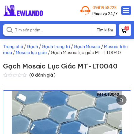
0981958228
Phục vụ 24/7
0
Trang chủ
/
Gạch
/
Gạch trang trí
/
Gạch Mosaic
/
Mosaic trộn
màu
/
Mosaic lục giác
/ Gạch Mosaic lục giác MT-LT0040
Gạch Mosaic Lục Giác MT-LT0040
(
0
đánh giá )
0
0
trên
5
dựa
trên
đánh
giá