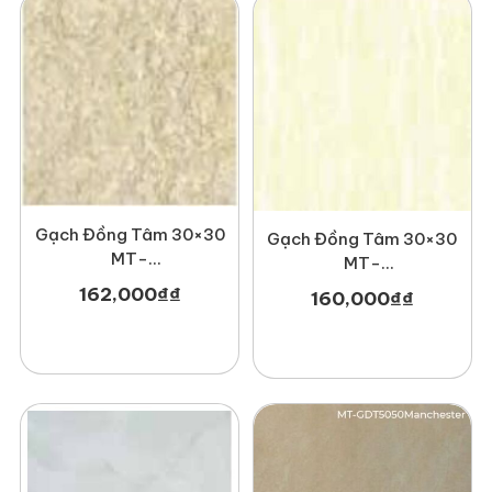
Gạch Đồng Tâm 30×30
Gạch Đồng Tâm 30×30
MT-
MT-
GDT3030Fossil002
GDT3030Nonnuoc001
162,000
₫
₫
160,000
₫
₫