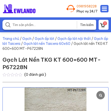
0981958228
Phục vụ 24/7
0
Trang chủ
/
Gạch
/
Gạch ốp lát
/
Gạch ốp lát nội thất
/
Gạch ốp
lát Taicera
/
Gạch lát nền Taicera 60x60
/ Gạch lát nền TKG KT
600×600 MT-P67228N
Gạch Lát Nền TKG KT 600×600 MT-
P67228N
(
0
đánh giá )
0
0
trên
5
dựa
trên
đánh
giá