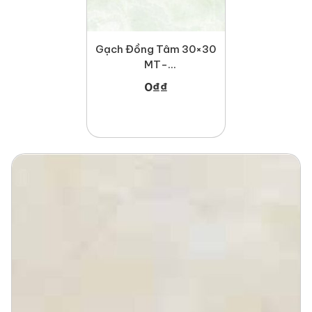
Gạch Đồng Tâm 30×30
MT-
GDT3030Lucbao001
0
₫
₫