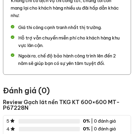
Không chỉ có dịch vụ thi công tốt, chúng tôi còn
mang lại cho khách hàng nhiều ưu đãi hấp dẫn khác
như:
Gạch lát nền TKG KT 600×600 MT-P67228N là lựa chọn ưu
Giá thi công cạnh tranh nhất thị trường.
tiên hàng đầu của bạn, gạch lát nền hoàn thiện ngôi nhà mơ
Hỗ trợ vẫn chuyển miễn phí cho khách hàng khu
ước của bạn. chúng tôi cam kết mang tới bạn những sản
vực lân cận.
phẩm gạch ốp lát chính hàng, chất lượng và mẫu mã sản
phẩm luôn được cập nhật thường xuyên đảm bảo mang tới
Ngoài ra, chế độ bảo hành công trình lên đến 2
khách hàng những sản phẩm tốt và theo kịp xu hướng nhất
năm sẽ giúp bạn có sự yên tâm tuyệt đối.
hiện nay.
Đánh giá (0)
Review Gạch lát nền TKG KT 600×600 MT-
P67228N
0%
| 0 đánh giá
5
0%
| 0 đánh giá
4