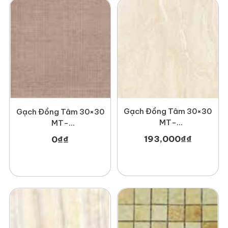
Gạch Đồng Tâm 30×30
Gạch Đồng Tâm 30×30
MT-
MT-
GDTDTD3030Canberra001
GDT3030Mosaic002
193,000
₫
₫
0
₫
₫