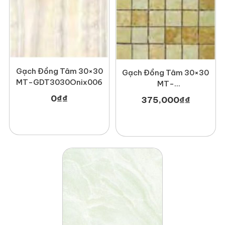
Gạch Đồng Tâm 30×30
Gạch Đồng Tâm 30×30
MT-GDT3030Onix006
MT-
GDT3030Mosaic001
0
₫
₫
375,000
₫
₫