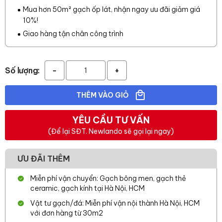
Mua hơn 50m² gạch ốp lát, nhận ngay ưu đãi giảm giá
10%!
Giao hàng tận chân công trình
Số lượng:
-
+
THÊM VÀO GIỎ
YÊU CẦU TƯ VẤN
(Để lại SĐT. Newlando sẽ gọi lại ngay)
ƯU ĐÃI THÊM
Miễn phí vận chuyển: Gạch bông men, gạch thẻ
ceramic, gạch kính tại Hà Nội, HCM
Vật tư gạch/đá: Miễn phí vận nội thành Hà Nội, HCM
với đơn hàng từ 30m2