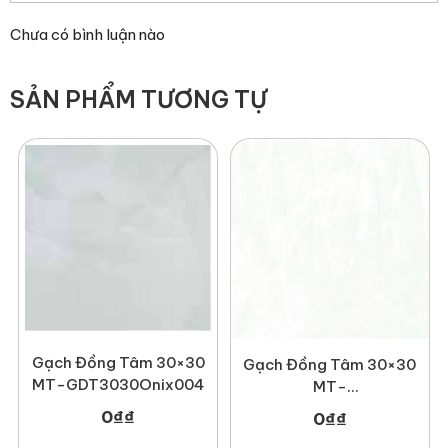
Chưa có bình luận nào
SẢN PHẨM TƯƠNG TỰ
Gạch Đồng Tâm 30×30
Gạch Đồng Tâm 30×30
MT-GDT3030Onix004
MT-
GDT3030Phale002
0
₫
₫
0
₫
₫