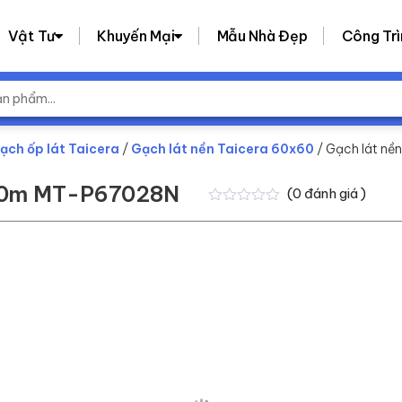
Vật Tư
Khuyến Mại
Mẫu Nhà Đẹp
Công Trì
ạch ốp lát Taicera
/
Gạch lát nền Taicera 60x60
/ Gạch lát n
600m MT-P67028N
(
0
đánh giá )
0
0
trên
5
dựa
trên
đánh
giá