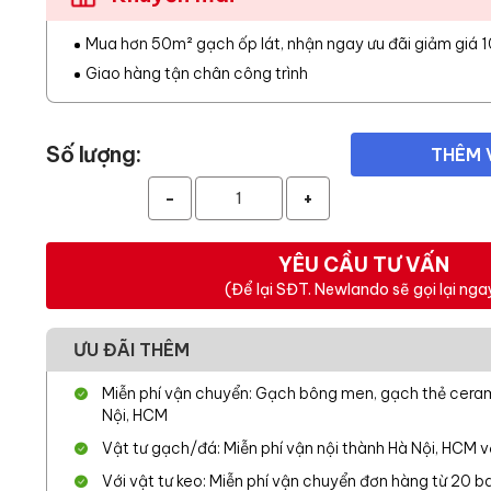
Mua hơn 50m² gạch ốp lát, nhận ngay ưu đãi giảm giá 
Giao hàng tận chân công trình
Số lượng:
THÊM 
-
+
YÊU CẦU TƯ VẤN
(Để lại SĐT. Newlando sẽ gọi lại nga
ƯU ĐÃI THÊM
Miễn phí vận chuyển: Gạch bông men, gạch thẻ cerami
Nội, HCM
Vật tư gạch/đá: Miễn phí vận nội thành Hà Nội, HCM 
Với vật tư keo: Miễn phí vận chuyển đơn hàng từ 20 ba