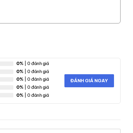
ọn ưu tiên hàng đầu của bạn, gạch ốp lát Taicera
0%
| 0 đánh giá
 và mẫu mã sản phẩm luôn được cập nhật thường
0%
| 0 đánh giá
0%
| 0 đánh giá
ĐÁNH GIÁ NGAY
0%
| 0 đánh giá
0%
| 0 đánh giá