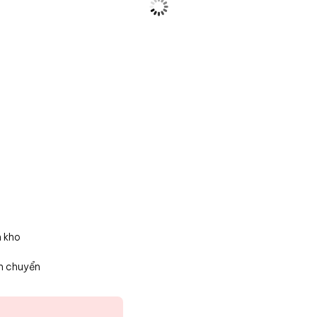
n kho
n chuyển