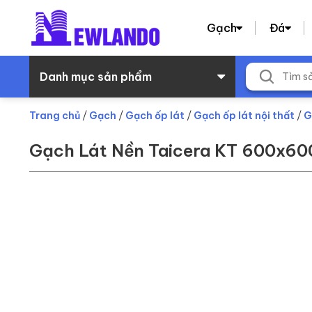
Gạch
Đá
Danh mục sản phẩm
Trang chủ
/
Gạch
/
Gạch ốp lát
/
Gạch ốp lát nội thất
/
G
Gạch Lát Nền Taicera KT 600x