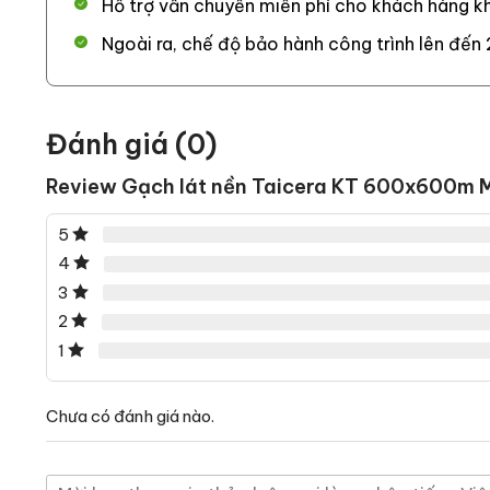
Hỗ trợ vẫn chuyển miễn phí cho khách hàng kh
Ngoài ra, chế độ bảo hành công trình lên đến 
Đánh giá (0)
Review Gạch lát nền Taicera KT 600x600m
Phân phối chính hãng – giá rẻ – giao hàng toàn quốc
5
hoàn thiện ngôi nhà mơ ước của bạn. chúng tôi cam
4
xuyên đảm bảo mang tới khách hàng những sản phẩm 
3
2
1
Chưa có đánh giá nào.