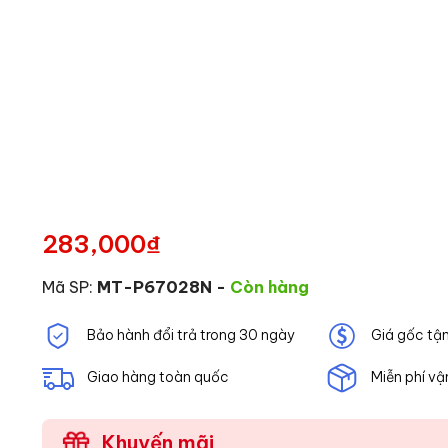
283,000
₫
Mã SP:
MT-P67028N
-
Còn hàng
Bảo hành đổi trả trong 30 ngày
Giá gốc tậ
Giao hàng toàn quốc
Miễn phí vậ
Khuyến mãi