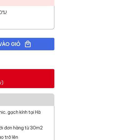
10%!
VÀO GIỎ
y)
c, gạch kính tại Hà
với đơn hàng từ 30m2
o trở lên