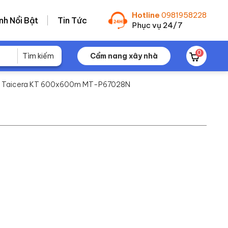
Hotline
0981958228
nh Nổi Bật
Tin Tức
Phục vụ 24/7
0
Cẩm nang xây nhà
ền Taicera KT 600x600m MT-P67028N