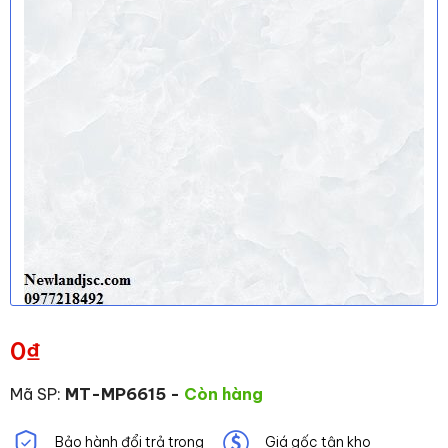
0
₫
Mã SP:
MT-MP6615
-
Còn hàng
Bảo hành đổi trả trong
Giá gốc tận kho