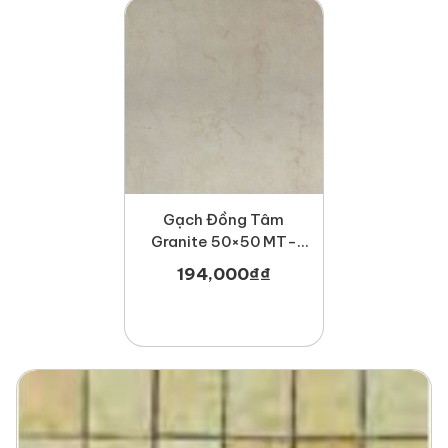
Gạch Đồng Tâm
Granite 50×50 MT-
GDT5050Newcastle
194,000
₫
₫