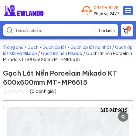
0981958228
Phục vụ 24/7
0
Trang chủ
/
Gạch
/
Gạch ốp lát
/
Gạch ốp lát nội thất
/
Gạch ốp
lát KIS và Mikado
/
Gạch lát nền Mikado
/ Gạch lát nền Porcelain
Mikado KT 600x600mm MT-MP6615
Gạch Lát Nền Porcelain Mikado KT
600x600mm MT-MP6615
(
0
đánh giá )
0
0
trên
5
dựa
trên
đánh
giá