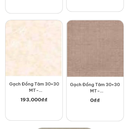
Gạch Đồng Tâm 30×30
Gạch Đồng Tâm 30×30
MT-
MT-
GDTDTD3030Melbourne001
GDT3030Mosaic002
193,000
₫
₫
0
₫
₫