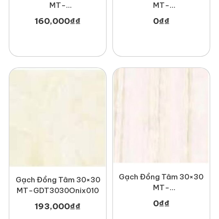
MT-
MT-
GDT3030Haivan001
GDT3030Leaf001-CC
160,000
₫
₫
0
₫
₫
Gạch Đồng Tâm 30×30
Gạch Đồng Tâm 30×30
MT-
MT-GDT3030Onix010
GDT3030Sydney001
0
₫
₫
193,000
₫
₫