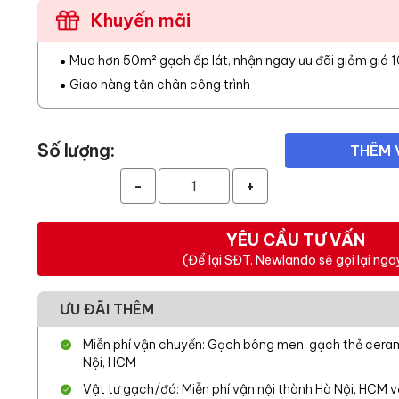
Khuyến mãi
Mua hơn 50m² gạch ốp lát, nhận ngay ưu đãi giảm giá 
Giao hàng tận chân công trình
Số lượng:
THÊM 
-
+
YÊU CẦU TƯ VẤN
(Để lại SĐT. Newlando sẽ gọi lại nga
ƯU ĐÃI THÊM
Miễn phí vận chuyển: Gạch bông men, gạch thẻ cerami
Nội, HCM
Vật tư gạch/đá: Miễn phí vận nội thành Hà Nội, HCM 