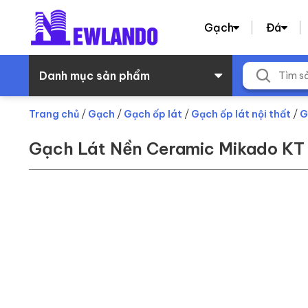
Gạch
Đá
Danh mục sản phẩm
Trang chủ
/
Gạch
/
Gạch ốp lát
/
Gạch ốp lát nội thất
/
G
Gạch Lát Nền Ceramic Mikado 