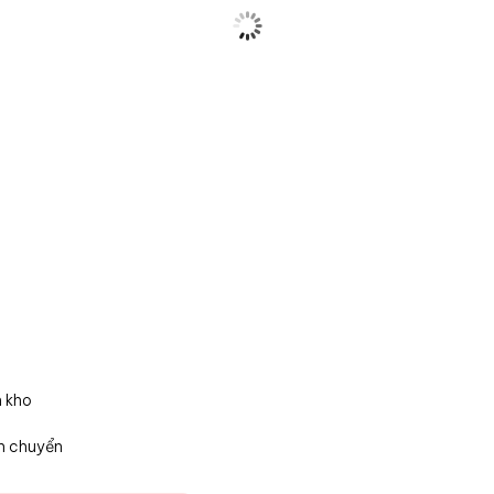
n kho
n chuyển