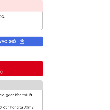
10%!
VÀO GIỎ
y)
c, gạch kính tại Hà
với đơn hàng từ 30m2