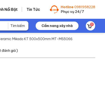
Hotline
0981958228
nh Nổi Bật
Tin Tức
Phục vụ 24/7
0
Cẩm nang xây nhà
n Ceramic Mikado KT 500x500mm MT-MS5066
0
đánh giá )