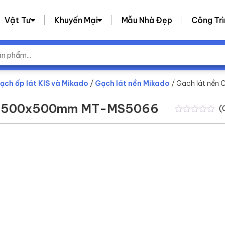
Vật Tư
Khuyến Mại
Mẫu Nhà Đẹp
Công Trì
ạch ốp lát KIS và Mikado
/
Gạch lát nền Mikado
/ Gạch lát nề
KT 500x500mm MT-MS5066
(
0
0
trên
5
dựa
trên
đánh
giá